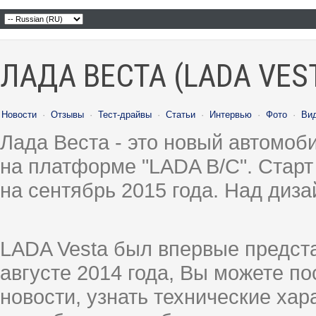
ЛАДА ВЕСТА (LADA VES
Новости
·
Отзывы
·
Тест-драйвы
·
Статьи
·
Интервью
·
Фото
·
Ви
Лада Веста - это новый автомо
на платформе "LADA B/C". Старт
на сентябрь 2015 года. Над диз
LADA Vesta был впервые предст
августе 2014 года, Вы можете п
новости, узнать технические ха