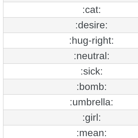
:cat:
:desire:
:hug-right:
:neutral:
:sick:
:bomb:
:umbrella:
:girl:
:mean: