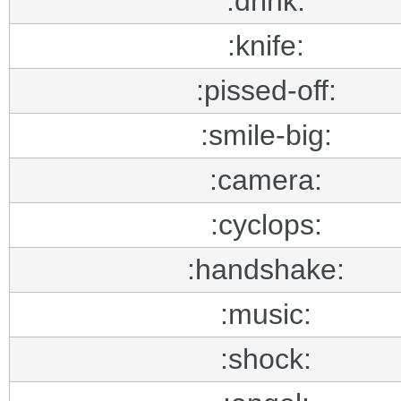
:drink:
:knife:
:pissed-off:
:smile-big:
:camera:
:cyclops:
:handshake:
:music:
:shock: