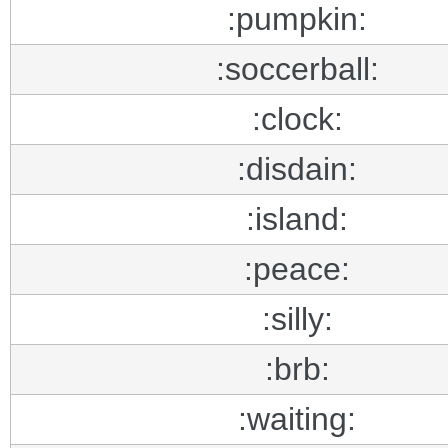
:pumpkin:
:soccerball:
:clock:
:disdain:
:island:
:peace:
:silly:
:brb:
:waiting: