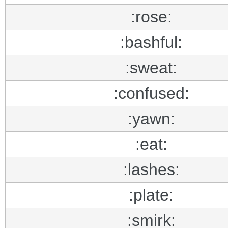
:rose:
:bashful:
:sweat:
:confused:
:yawn:
:eat:
:lashes:
:plate:
:smirk: