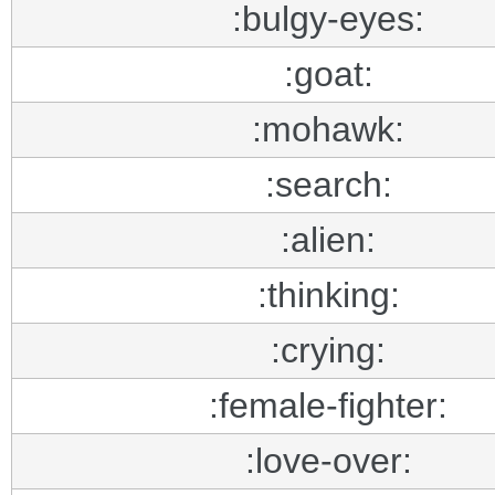
:bulgy-eyes:
:goat:
:mohawk:
:search:
:alien:
:thinking:
:crying:
:female-fighter:
:love-over: