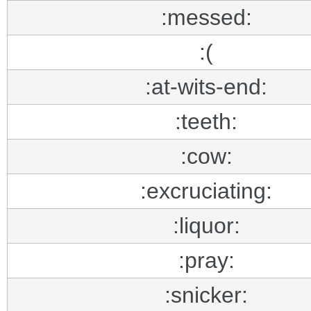
:messed:
:(
:at-wits-end:
:teeth:
:cow:
:excruciating:
:liquor:
:pray:
:snicker: