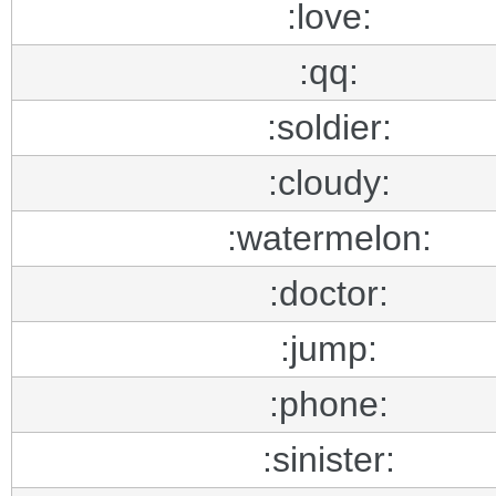
:love:
:qq:
:soldier:
:cloudy:
:watermelon:
:doctor:
:jump:
:phone:
:sinister: