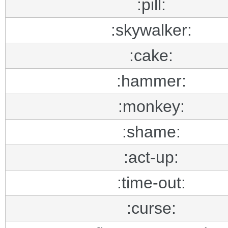
:pill:
:skywalker:
:cake:
:hammer:
:monkey:
:shame:
:act-up:
:time-out:
:curse: