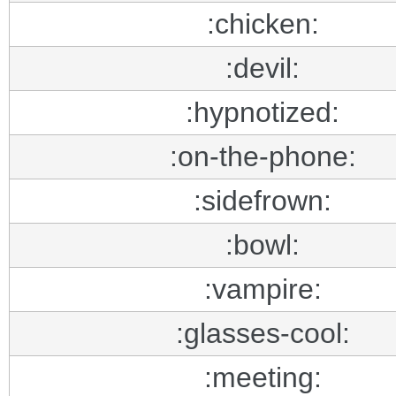
:chicken:
:devil:
:hypnotized:
:on-the-phone:
:sidefrown:
:bowl:
:vampire:
:glasses-cool:
:meeting: