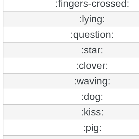
:fingers-crossed:
:lying:
:question:
:star:
:clover:
:waving:
:dog:
:kiss:
:pig: