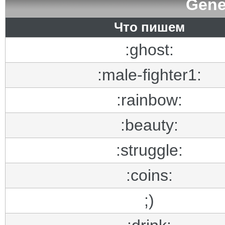
Gene
Что пишем
:ghost:
:male-fighter1:
:rainbow:
:beauty:
:struggle:
:coins:
;)