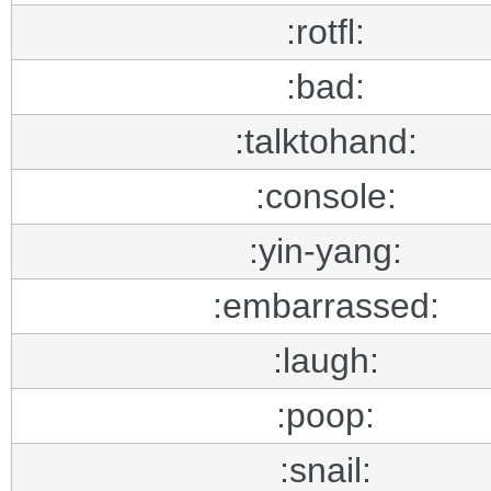
:rotfl:
:bad:
:talktohand:
:console:
:yin-yang:
:embarrassed:
:laugh:
:poop:
:snail: