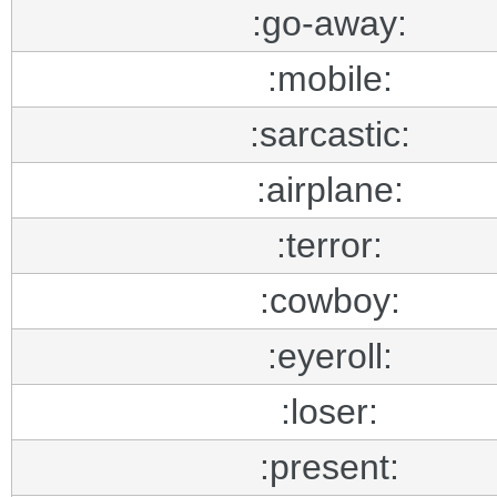
:go-away:
:mobile:
:sarcastic:
:airplane:
:terror:
:cowboy:
:eyeroll:
:loser:
:present: