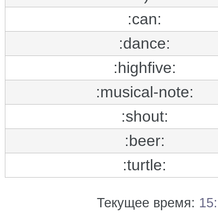
:can:
:dance:
:highfive:
:musical-note:
:shout:
:beer:
:turtle:
Текущее время:
15