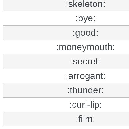
:skeleton:
:bye:
:good:
:moneymouth:
:secret:
:arrogant:
:thunder:
:curl-lip:
:film: