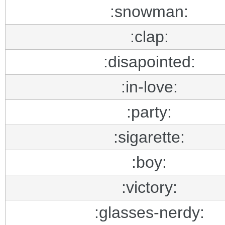
:snowman:
:clap:
:disapointed:
:in-love:
:party:
:sigarette:
:boy:
:victory:
:glasses-nerdy: