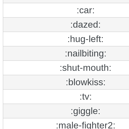
:car:
:dazed:
:hug-left:
:nailbiting:
:shut-mouth:
:blowkiss:
:tv:
:giggle:
:male-fighter2: