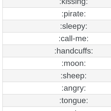
:kissing:
:pirate:
:sleepy:
:call-me:
:handcuffs:
:moon:
:sheep:
:angry:
:tongue: