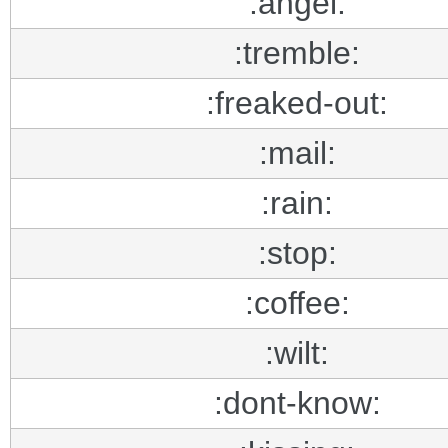
:angel:
:tremble:
:freaked-out:
:mail:
:rain:
:stop:
:coffee:
:wilt:
:dont-know: