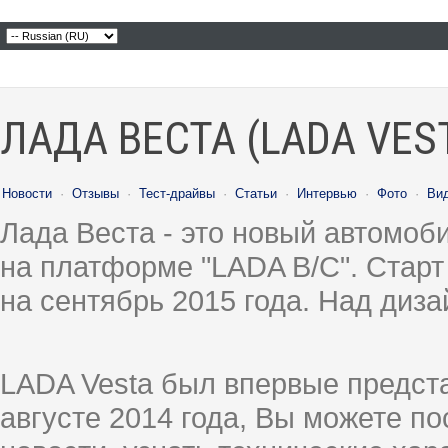
ЛАДА ВЕСТА (LADA VES
Новости
·
Отзывы
·
Тест-драйвы
·
Статьи
·
Интервью
·
Фото
·
Ви
Лада Веста - это новый автомо
на платформе "LADA B/C". Старт
на сентябрь 2015 года. Над диз
LADA Vesta был впервые предст
августе 2014 года, Вы можете п