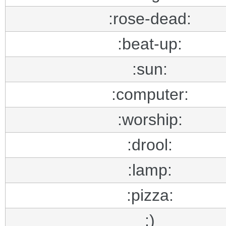
:rose-dead:
:beat-up:
:sun:
:computer:
:worship:
:drool:
:lamp:
:pizza:
:)