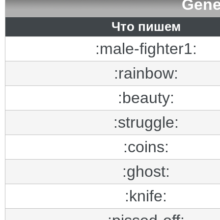
Gene
Что пишем
:male-fighter1:
:rainbow:
:beauty:
:struggle:
:coins:
:ghost:
:knife: