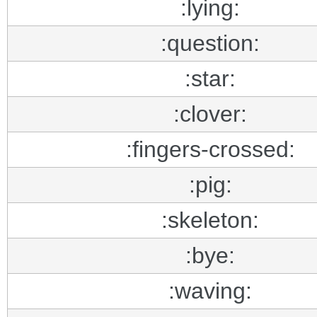
:lying:
:question:
:star:
:clover:
:fingers-crossed:
:pig:
:skeleton:
:bye:
:waving: