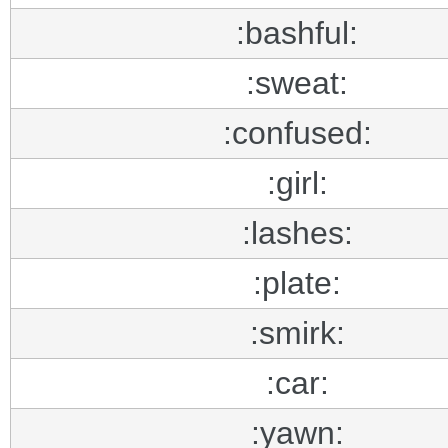
:bashful:
:sweat:
:confused:
:girl:
:lashes:
:plate:
:smirk:
:car:
:yawn: