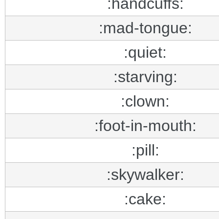
:handcuffs:
:mad-tongue:
:quiet:
:starving:
:clown:
:foot-in-mouth:
:pill:
:skywalker:
:cake: