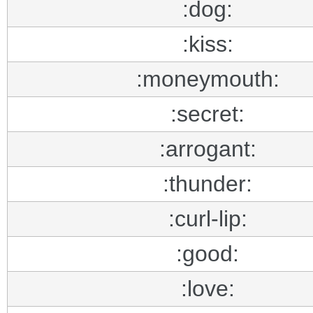
:dog:
:kiss:
:moneymouth:
:secret:
:arrogant:
:thunder:
:curl-lip:
:good:
:love: