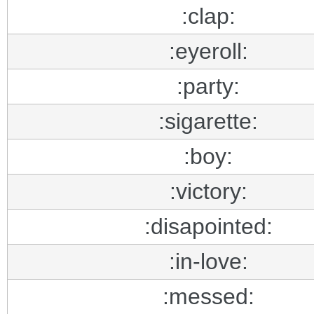
:clap:
:eyeroll:
:party:
:sigarette:
:boy:
:victory:
:disapointed:
:in-love:
:messed: