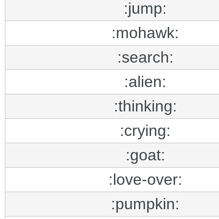
:jump:
:mohawk:
:search:
:alien:
:thinking:
:crying:
:goat:
:love-over:
:pumpkin: