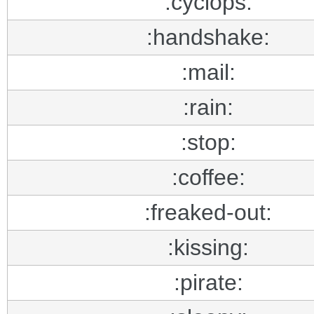
:cyclops:
:handshake:
:mail:
:rain:
:stop:
:coffee:
:freaked-out:
:kissing:
:pirate: