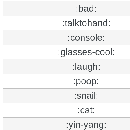
:bad:
:talktohand:
:console:
:glasses-cool:
:laugh:
:poop:
:snail:
:cat:
:yin-yang: