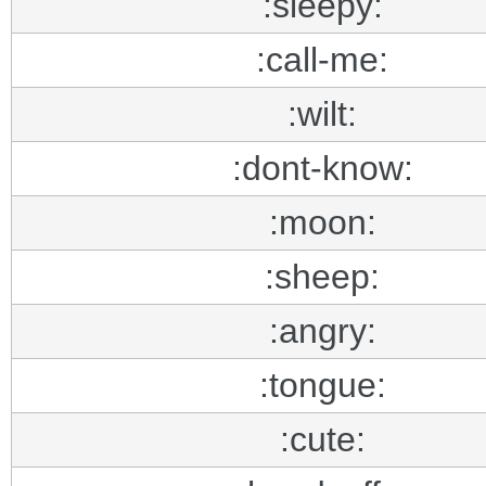
:sleepy:
:call-me:
:wilt:
:dont-know:
:moon:
:sheep:
:angry:
:tongue:
:cute: