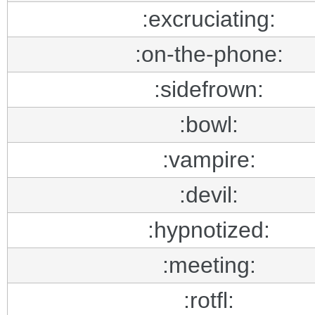
:excruciating:
:on-the-phone:
:sidefrown:
:bowl:
:vampire:
:devil:
:hypnotized:
:meeting:
:rotfl: