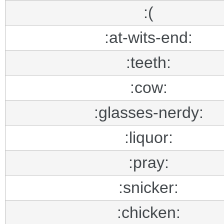
:(
:at-wits-end:
:teeth:
:cow:
:glasses-nerdy:
:liquor:
:pray:
:snicker:
:chicken: