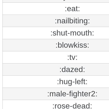
:eat:
:nailbiting:
:shut-mouth:
:blowkiss:
:tv:
:dazed:
:hug-left:
:male-fighter2:
:rose-dead: