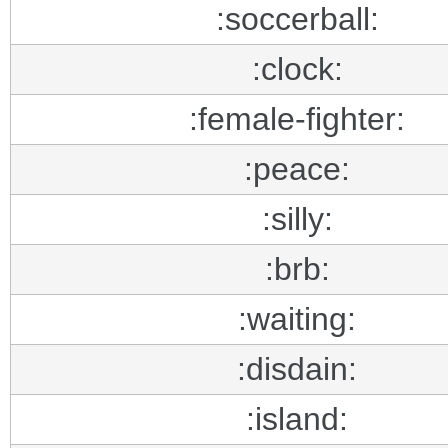
:soccerball:
:clock:
:female-fighter:
:peace:
:silly:
:brb:
:waiting:
:disdain:
:island: