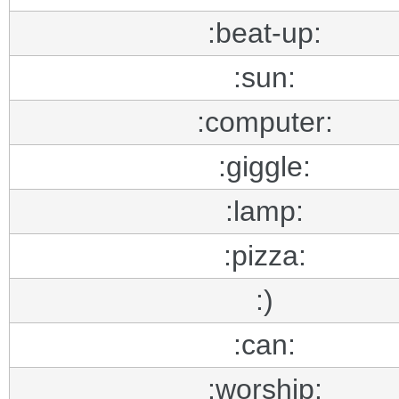
:beat-up:
:sun:
:computer:
:giggle:
:lamp:
:pizza:
:)
:can:
:worship: