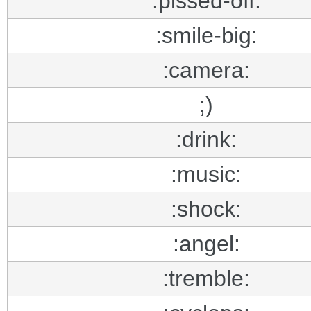
:pissed-off:
:smile-big:
:camera:
;)
:drink:
:music:
:shock:
:angel:
:tremble: