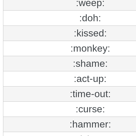
:weep:
:doh:
:kissed:
:monkey:
:shame:
:act-up:
:time-out:
:curse:
:hammer: