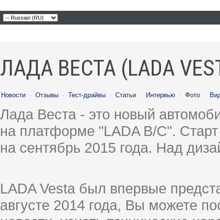
ЛАДА ВЕСТА (LADA VES
Новости
·
Отзывы
·
Тест-драйвы
·
Статьи
·
Интервью
·
Фото
·
Ви
Лада Веста - это новый автомо
на платформе "LADA B/C". Старт
на сентябрь 2015 года. Над диз
LADA Vesta был впервые предст
августе 2014 года, Вы можете п