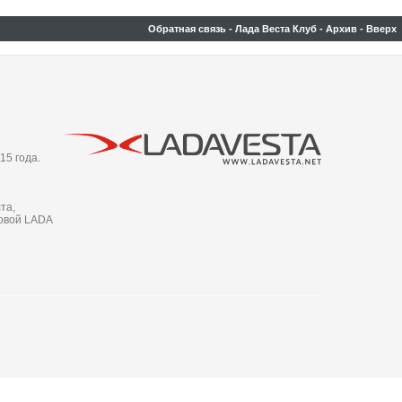
Обратная связь
-
Лада Веста Клуб
-
Архив
-
Вверх
15 года.
та,
новой LADA