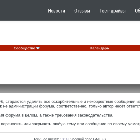
Новости
Отзывы
Тест-драйвы
О
Сообщество
Календарь
, стараются удалять все оскорбительные и некорректные сообщения из
к не администрации форума, соответственно, только автор несёт ответ
я форума в целом, а также требования законодательства.
, переносить или закрывать любую тему или сообщение по своему усмот
Текущее время:
13:09
. Часовой пояс GMT +3.