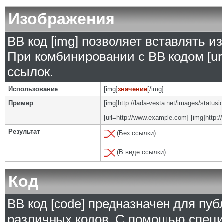
Изображения
BB код [img] позволяет вставлять 
При комбинировании с BB кодом [ur
ссылок.
Использование
[img]
значение
[/img]
Пример
[img]http://lada-vesta.net/images/status
[url=http://www.example.com] [img]http:/
Результат
(Без ссылки)
(В виде ссылки)
Код
BB код [code] предназначен для п
различных кодов. С помощью специ