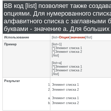
BB код [list] позволяет также созд
опциями. Для нумерованного списка
алфавитного списка с заглавными б
буквами - значение а. Для больших р
Использование
[list=
Опция
]
значение
[/list]
Пример
[list=1]
[*]Элемент списка 1
[*]Элемент списка 2
[/list]
[list=a]
[*]Элемент списка 1
[*]Элемент списка 2
[/list]
Результат
Элемент списка 1
Элемент списка 2
Элемент списка 1
Элемент списка 2