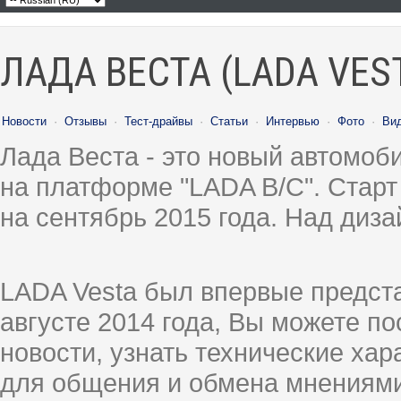
ЛАДА ВЕСТА (LADA VES
Новости
·
Отзывы
·
Тест-драйвы
·
Статьи
·
Интервью
·
Фото
·
Ви
Лада Веста - это новый автомо
на платформе "LADA B/C". Старт
на сентябрь 2015 года. Над диз
LADA Vesta был впервые предст
августе 2014 года, Вы можете п
новости, узнать технические ха
для общения и обмена мнениями