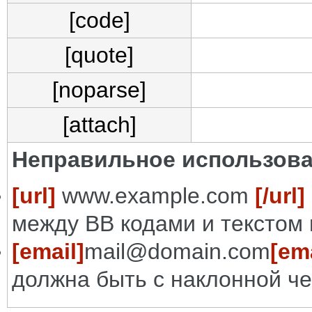
[code]
[quote]
[noparse]
[attach]
Неправильное использова
[url]
www.example.com
[/url]
между BB кодами и текстом 
[email]
mail@domain.com
[ema
должна быть с наклонной че