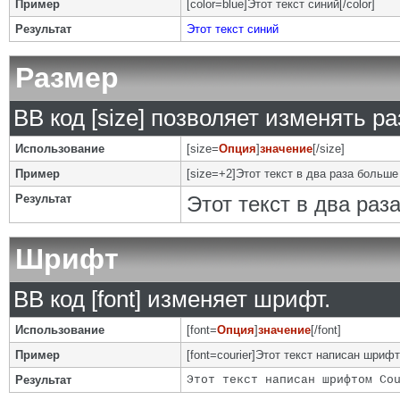
Пример
[color=blue]Этот текст синий[/color]
Результат
Этот текст синий
Размер
BB код [size] позволяет изменять р
Использование
[size=
Опция
]
значение
[/size]
Пример
[size=+2]Этот текст в два раза больше
Результат
Этот текст в два ра
Шрифт
BB код [font] изменяет шрифт.
Использование
[font=
Опция
]
значение
[/font]
Пример
[font=courier]Этот текст написан шрифто
Результат
Этот текст написан шрифтом Co