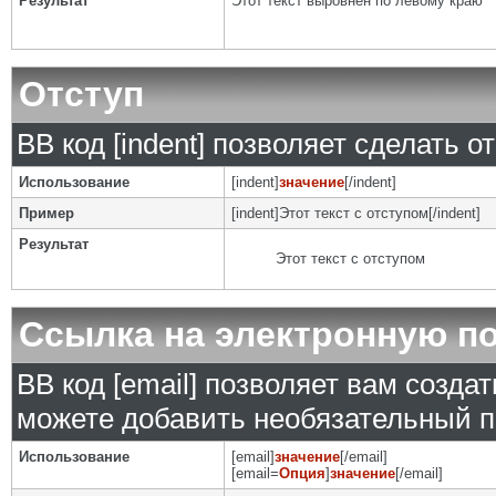
Результат
Этот текст выровнен по левому краю
Отступ
BB код [indent] позволяет сделать от
Использование
[indent]
значение
[/indent]
Пример
[indent]Этот текст с отступом[/indent]
Результат
Этот текст с отступом
Ссылка на электронную п
BB код [email] позволяет вам созда
можете добавить необязательный п
Использование
[email]
значение
[/email]
[email=
Опция
]
значение
[/email]