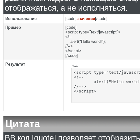
отображаться, а не исполняться.
Использование
[code]
значение
[/code]
Пример
[code]
<script type="text/javascript">
<!--
alert("Hello world!");
//-->
</script>
[/code]
Результат
Код:
<script type="text/javascri
<!--

	alert("Hello world!");

//-->

</script>
Цитата
BB код [quote] позволяет отобразит