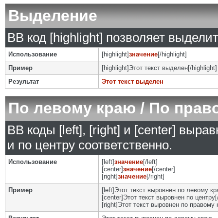
Выделение
BB код [highlight] позволяет выделит
Использование
[highlight]
значение
[/highlight]
Пример
[highlight]Этот текст выделен[/highlight]
Результат
Этот текст выделен
По левому краю / По прав
BB коды [left], [right] и [center] в
и по центру соответственно.
Использование
[left]
значение
[/left]
[center]
значение
[/center]
[right]
значение
[/right]
Пример
[left]Этот текст выровнен по левому кра
[center]Этот текст выровнен по центру[/
[right]Этот текст выровнен по правому к