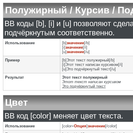
Полужирный / Курсив / П
BB коды [b], [i] и [u] позволяют сд
подчёркнутым соответственно.
Использование
[b]
значение
[/b]
[i]
значение
[/i]
[u]
значение
[/u]
Пример
[b]Этот текст полужирный[/b]
[i]Этот текст написан курсивом[/i]
[u]Это подчёркнутый текст[/u]
Результат
Этот текст полужирный
Этот текст написан курсивом
Это подчёркнутый текст
Цвет
BB код [color] меняет цвет текста.
Использование
[color=
Опция
]
значение
[/color]