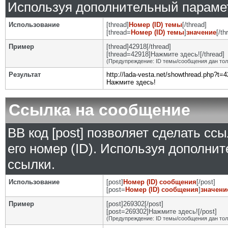
Используя дополнительный парамет
Использование
[thread]
Номер (ID) темы
[/thread]
[thread=
Номер (ID) темы
]
значение
[/th
Пример
[thread]42918[/thread]
[thread=42918]Нажмите здесь![/thread]
(Предупреждение: ID темы/сообщения дан то
Результат
http://lada-vesta.net/showthread.php?t=
Нажмите здесь!
Ссылка на сообщение
BB код [post] позволяет сделать сс
его номер (ID). Используя дополни
ссылки.
Использование
[post]
Номер (ID) сообщения
[/post]
[post=
Номер (ID) сообщения
]
значени
Пример
[post]269302[/post]
[post=269302]Нажмите здесь![/post]
(Предупреждение: ID темы/сообщения дан то