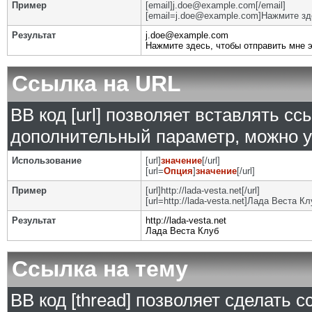
Пример
[email]j.doe@example.com[/email]
[email=j.doe@example.com]Нажмите зде
Результат
j.doe@example.com
Нажмите здесь, чтобы отправить мне 
Ссылка на URL
BB код [url] позволяет вставлять с
дополнительный параметр, можно у
Использование
[url]
значение
[/url]
[url=
Опция
]
значение
[/url]
Пример
[url]http://lada-vesta.net[/url]
[url=http://lada-vesta.net]Лада Веста Клу
Результат
http://lada-vesta.net
Лада Веста Клуб
Ссылка на тему
BB код [thread] позволяет сделать с