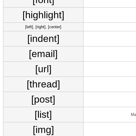
[highlight]
[left]
,
[right]
,
[center]
[indent]
[email]
[url]
[thread]
[post]
[list]
Ма
[img]