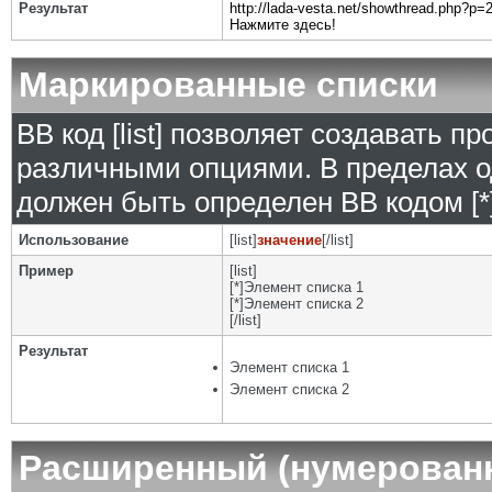
Результат
http://lada-vesta.net/showthread.php?p
Нажмите здесь!
Маркированные списки
BB код [list] позволяет создавать 
различными опциями. В пределах о
должен быть определен BB кодом [*]
Использование
[list]
значение
[/list]
Пример
[list]
[*]Элемент списка 1
[*]Элемент списка 2
[/list]
Результат
Элемент списка 1
Элемент списка 2
Расширенный (нумерован