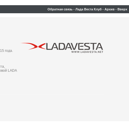
Обратная связь
-
Лада Веста Клуб
-
Архив
-
Вверх
15 года.
та,
новой LADA