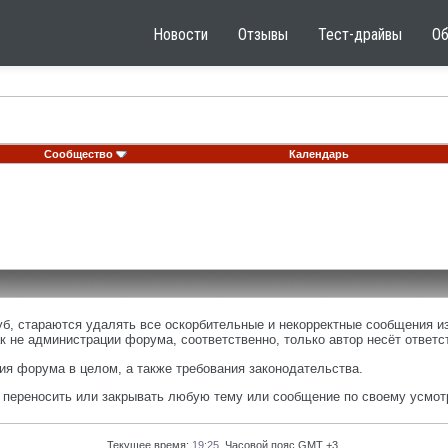
Новости
Отзывы
Тест-драйвы
О
Сообщество
Календарь
, стараются удалять все оскорбительные и некорректные сообщения из
к не администрации форума, соответственно, только автор несёт ответ
я форума в целом, а также требования законодательства.
, переносить или закрывать любую тему или сообщение по своему усмот
Текущее время:
19:25
. Часовой пояс GMT +3.