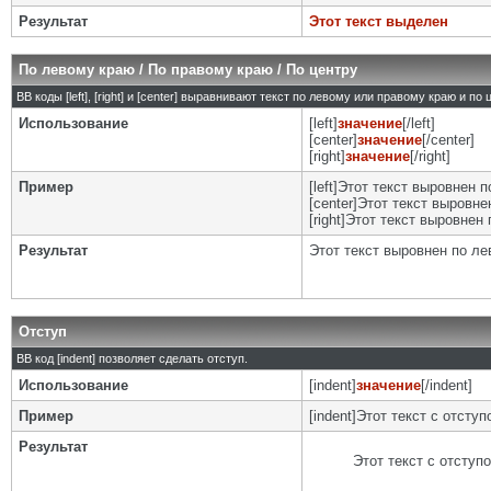
Результат
Этот текст выделен
По левому краю / По правому краю / По центру
BB коды [left], [right] и [center] выравнивают текст по левому или правому краю и по
Использование
[left]
значение
[/left]
[center]
значение
[/center]
[right]
значение
[/right]
Пример
[left]Этот текст выровнен п
[center]Этот текст выровнен
[right]Этот текст выровнен 
Результат
Этот текст выровнен по л
Отступ
BB код [indent] позволяет сделать отступ.
Использование
[indent]
значение
[/indent]
Пример
[indent]Этот текст с отступо
Результат
Этот текст с отступ