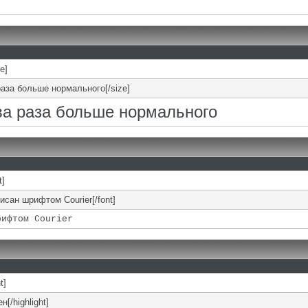
ze]
раза больше нормального[/size]
два раза больше нормального
t]
писан шрифтом Courier[/font]
рифтом Courier
t]
н[/highlight]