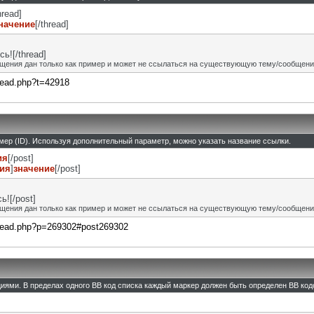
hread]
начение
[/thread]
ь![/thread]
щения дан только как пример и может не ссылаться на существующую тему/сообщени
hread.php?t=42918
омер (ID). Используя дополнительный параметр, можно указать название ссылки.
ия
[/post]
ния
]
значение
[/post]
![/post]
щения дан только как пример и может не ссылаться на существующую тему/сообщени
thread.php?p=269302#post269302
циями. В пределах одного BB код списка каждый маркер должен быть определен BB кодо