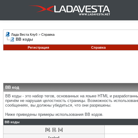
Лада Веста Клуб
>
Справка
BB коды
Регистрация
Справка
BB код
BB коды - это набор тегов, основанных на языке HTML и разработан
причём не нарушая целостность страницы. Возможность использован
сообщениях, вы должны убедиться, что они разрешены.
Ниже приведены примеры использования BB кодов.
BB коды
[b]
,
[i]
,
[u]