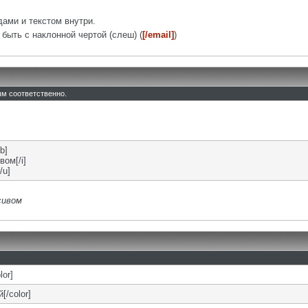
ами и текстом внутри.
быть с наклонной чертой (слеш) (
[/email]
)
тым соответственно.
b]
вом[/i]
/u]
сивом
lor]
[/color]