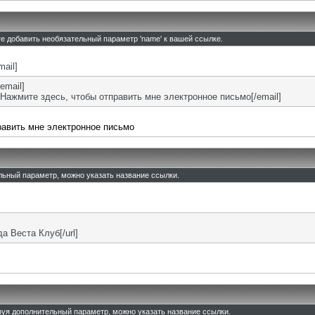
те добавить необязательный параметр 'name' к вашей ссылке.
mail]
email]
Нажмите здесь, чтобы отправить мне электронное письмо[/email]
равить мне электронное письмо
ельный параметр, можно указать название ссылки.
ада Веста Клуб[/url]
льзуя дополнительный параметр, можно указать название ссылки.