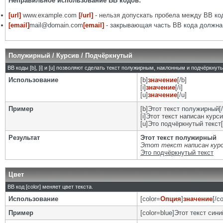
Неправильное использование BB кодов:
[url]
www.example.com
[/url]
- нельзя допускать пробела между BB код
[email]
mail@domain.com
[email]
- закрывающая часть BB кода должна 
Полужирный / Курсив / Подчёркнутый
BB коды [b], [i] и [u] позволяют сделать текст полужирным, наклонным и подчёркну
Использование
[b]
значение
[/b]
[i]
значение
[/i]
[u]
значение
[/u]
Пример
[b]Этот текст полужирный[/
[i]Этот текст написан курси
[u]Это подчёркнутый текст[
Результат
Этот текст полужирный
Этот текст написан кур
Это подчёркнутый текст
Цвет
BB код [color] меняет цвет текста.
Использование
[color=
Опция
]
значение
[/co
Пример
[color=blue]Этот текст синий