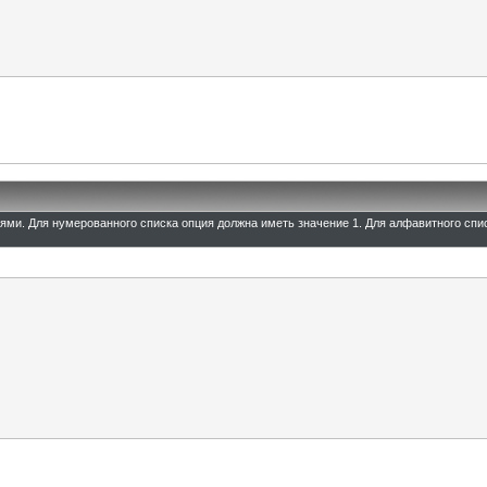
иями. Для нумерованного списка опция должна иметь значение 1. Для алфавитного спи