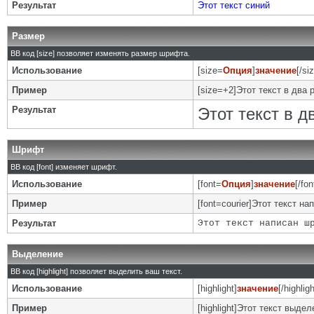
Результат
Этот текст синий
Размер
BB код [size] позволяет изменять размер шрифта.
Использование
[size=
Опция
]
значение
[/si
Пример
[size=+2]Этот текст в два 
Результат
Этот текст в 
Шрифт
BB код [font] изменяет шрифт.
Использование
[font=
Опция
]
значение
[/fon
Пример
[font=courier]Этот текст на
Результат
Этот текст написан ш
Выделение
BB код [highlight] позволяет выделить ваш текст.
Использование
[highlight]
значение
[/highligh
Пример
[highlight]Этот текст выделе