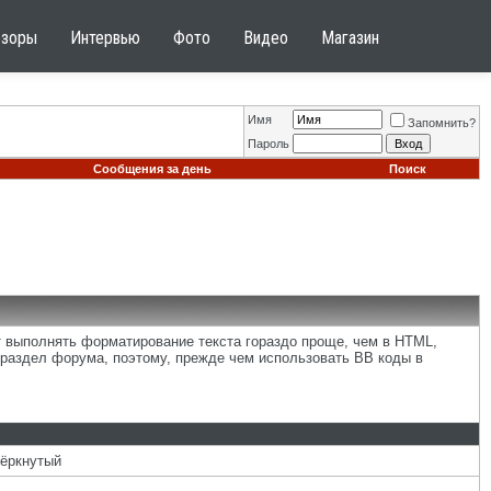
бзоры
Интервью
Фото
Видео
Магазин
Имя
Запомнить?
Пароль
Сообщения за день
Поиск
т выполнять форматирование текста гораздо проще, чем в HTML,
раздел форума, поэтому, прежде чем использовать BB коды в
чёркнутый