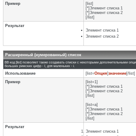
Пример
[list]
[*]Элемент списка 1
[*]Элемент списка 2
[/list]
Результат
Элемент списка 1
Элемент списка 2
Расширенный (нумерованный) список
BB код [list] позволяет также создавать списки с некоторыми дополнительными опц
больших римских цифр - I, для маленьких - i.
Использование
[list=
Опция
]
значение
[/list]
Пример
[list=1]
[*]Элемент списка 1
[*]Элемент списка 2
[/list]
[list=a]
[*]Элемент списка 1
[*]Элемент списка 2
[/list]
Результат
Элемент списка 1