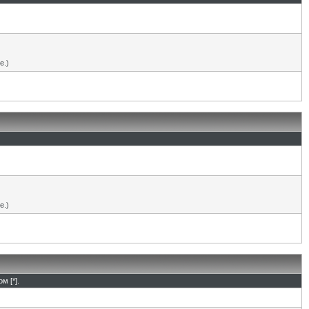
е.)
е.)
м [*].