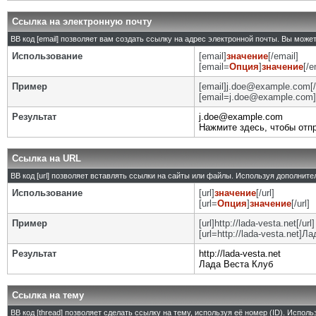
Ссылка на электронную почту
BB код [email] позволяет вам создать ссылку на адрес электронной почты. Вы може
Использование
[email]
значение
[/email]
[email=
Опция
]
значение
[/e
Пример
[email]j.doe@example.com[/
[email=j.doe@example.com]
Результат
j.doe@example.com
Нажмите здесь, чтобы отп
Ссылка на URL
BB код [url] позволяет вставлять ссылки на сайты или файлы. Используя дополнит
Использование
[url]
значение
[/url]
[url=
Опция
]
значение
[/url]
Пример
[url]http://lada-vesta.net[/url]
[url=http://lada-vesta.net]Л
Результат
http://lada-vesta.net
Лада Веста Клуб
Ссылка на тему
BB код [thread] позволяет сделать ссылку на тему, используя её номер (ID). Испо