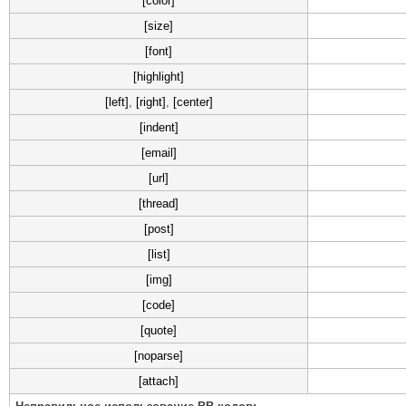
[color]
[size]
[font]
[highlight]
[left]
,
[right]
,
[center]
[indent]
[email]
[url]
[thread]
[post]
[list]
[img]
[code]
[quote]
[noparse]
[attach]