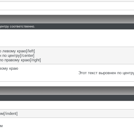
 центру соответственно.
о левому краю[/left]
 по центру[/center]
по правому краю[/right]
евому краю
Этот текст выровнен по центр
м[/indent]
ом