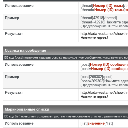
Использование
[thread]
Номер (ID) темы
[/t
[thread=
Номер (ID) темы
]
з
Пример
[thread]42918[/thread]
[thread=42918]Нажмите здес
(Предупреждение: ID темы/сооб
Результат
http://lada-vesta.net/showt
Нажмите здесь!
Ссылка на сообщение
BB код [post] позволяет сделать ссылку на конкретное сообщение, используя его н
Использование
[post]
Номер (ID) сообщен
[post=
Номер (ID) сообще
Пример
[post]269302[/post]
[post=269302]Нажмите здесь
(Предупреждение: ID темы/сооб
Результат
http://lada-vesta.net/show
Нажмите здесь!
Маркированные списки
BB код [list] позволяет создавать простые и нумерованные списки с различными оп
Использование
[list]
значение
[/list]