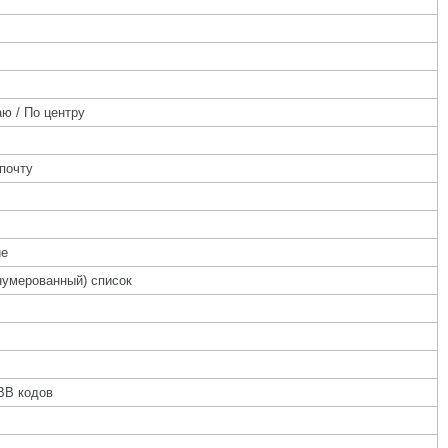
ю / По центру
почту
ие
нумерованный) список
BB кодов