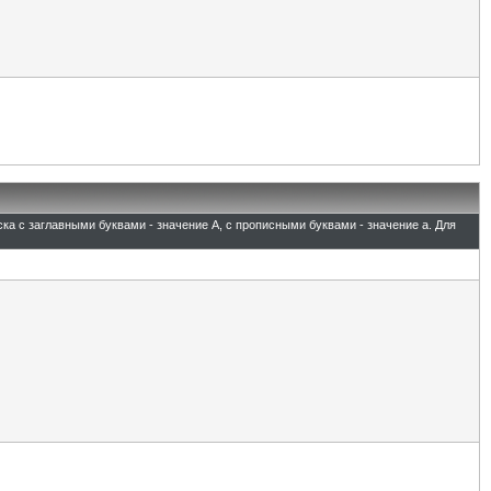
ска с заглавными буквами - значение A, с прописными буквами - значение а. Для