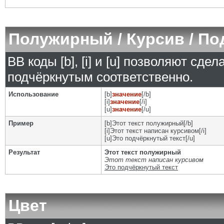
Полужирный / Курсив / П
BB коды [b], [i] и [u] позволяют сд
подчёркнутым соответственно.
Использование
[b]
значение
[/b]
[i]
значение
[/i]
[u]
значение
[/u]
Пример
[b]Этот текст полужирный[/b]
[i]Этот текст написан курсивом[/i]
[u]Это подчёркнутый текст[/u]
Результат
Этот текст полужирный
Этот текст написан курсивом
Это подчёркнутый текст
Цвет