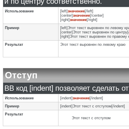
и по центру соответственно.
Использование
[left]
значение
[/left]
[center]
значение
[/center]
[right]
значение
[/right]
Пример
[left]Этот текст выровнен по левому кра
[center]Этот текст выровнен по центру[/
[right]Этот текст выровнен по правому к
Результат
Этот текст выровнен по левому краю
Отступ
BB код [indent] позволяет сделать от
Использование
[indent]
значение
[/indent]
Пример
[indent]Этот текст с отступом[/indent]
Результат
Этот текст с отступом