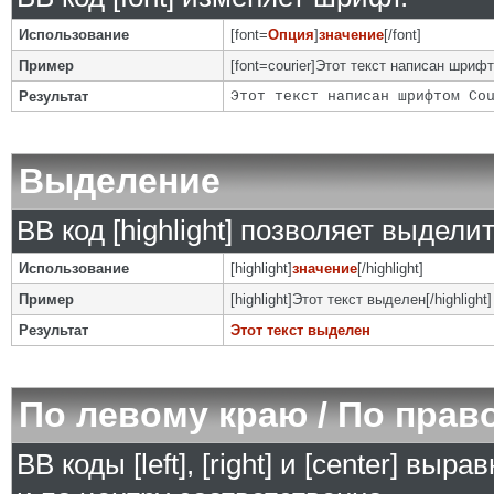
Использование
[font=
Опция
]
значение
[/font]
Пример
[font=courier]Этот текст написан шрифто
Результат
Этот текст написан шрифтом Co
Выделение
BB код [highlight] позволяет выделит
Использование
[highlight]
значение
[/highlight]
Пример
[highlight]Этот текст выделен[/highlight]
Результат
Этот текст выделен
По левому краю / По прав
BB коды [left], [right] и [center] в