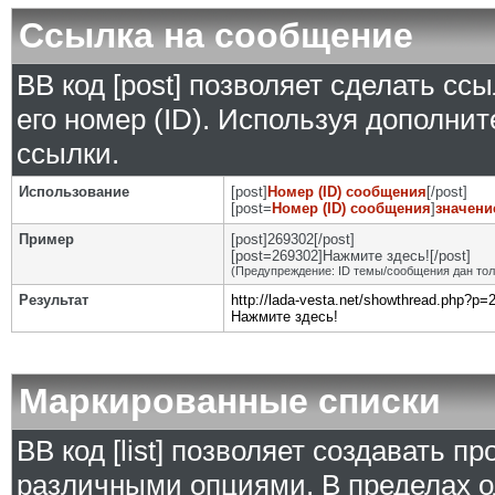
Ссылка на сообщение
BB код [post] позволяет сделать сс
его номер (ID). Используя дополни
ссылки.
Использование
[post]
Номер (ID) сообщения
[/post]
[post=
Номер (ID) сообщения
]
значени
Пример
[post]269302[/post]
[post=269302]Нажмите здесь![/post]
(Предупреждение: ID темы/сообщения дан то
Результат
http://lada-vesta.net/showthread.php?p
Нажмите здесь!
Маркированные списки
BB код [list] позволяет создавать 
различными опциями. В пределах о