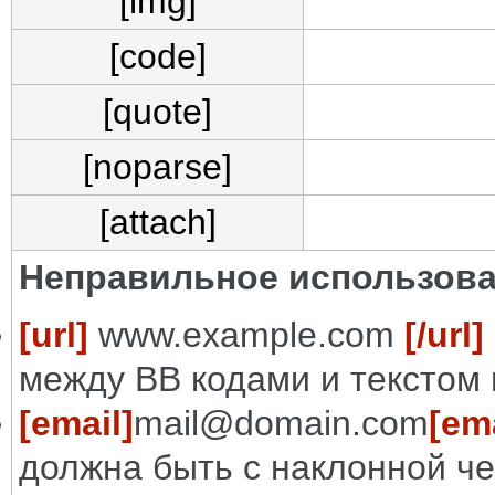
[img]
[code]
[quote]
[noparse]
[attach]
Неправильное использова
[url]
www.example.com
[/url]
между BB кодами и текстом 
[email]
mail@domain.com
[ema
должна быть с наклонной че