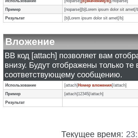
Использование
[noparse]
[b]значение[/b]
[/noparse]
Пример
[noparse][b]Lorem ipsum dolor sit amet[/
Результат
[b]Lorem ipsum dolor sit amet[/b]
Вложение
BB код [attach] позволяет вам ото
внизу. Будут отображены только те
соответствующему сообщению.
Использование
[attach]
Номер вложения
[/attach]
Пример
[attach]12345[/attach]
Результат
Текущее время:
23