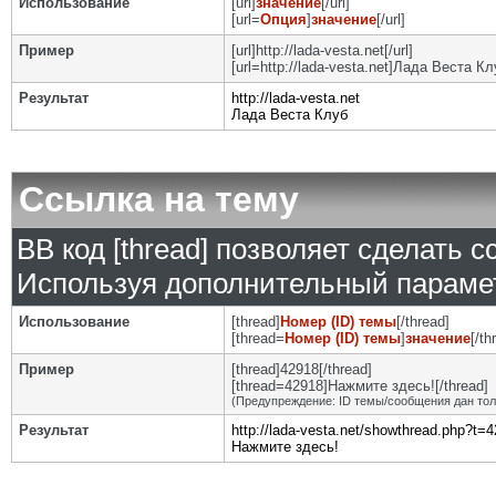
Использование
[url]
значение
[/url]
[url=
Опция
]
значение
[/url]
Пример
[url]http://lada-vesta.net[/url]
[url=http://lada-vesta.net]Лада Веста Клу
Результат
http://lada-vesta.net
Лада Веста Клуб
Ссылка на тему
BB код [thread] позволяет сделать с
Используя дополнительный парамет
Использование
[thread]
Номер (ID) темы
[/thread]
[thread=
Номер (ID) темы
]
значение
[/th
Пример
[thread]42918[/thread]
[thread=42918]Нажмите здесь![/thread]
(Предупреждение: ID темы/сообщения дан то
Результат
http://lada-vesta.net/showthread.php?t=
Нажмите здесь!