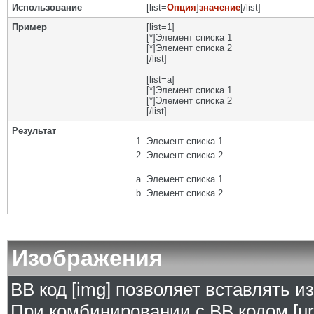
Использование
[list=
Опция
]
значение
[/list]
Пример
[list=1]
[*]Элемент списка 1
[*]Элемент списка 2
[/list]
[list=a]
[*]Элемент списка 1
[*]Элемент списка 2
[/list]
Результат
Элемент списка 1
Элемент списка 2
Элемент списка 1
Элемент списка 2
Изображения
BB код [img] позволяет вставлять 
При комбинировании с BB кодом [ur