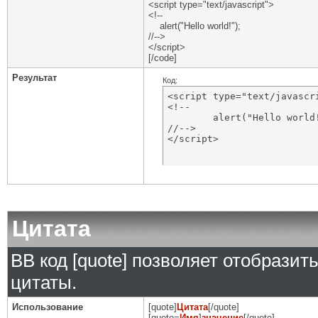
<script type="text/javascript">
<!--
alert("Hello world!");
//-->
</script>
[/code]
Результат
Код:
<script type="text/javascri
<!--

	alert("Hello world!");

//-->

</script>
Цитата
BB код [quote] позволяет отобразит
цитаты.
Использование
[quote]
Цитата
[/quote]
[quote=
Имя
]
значение
[/quote]