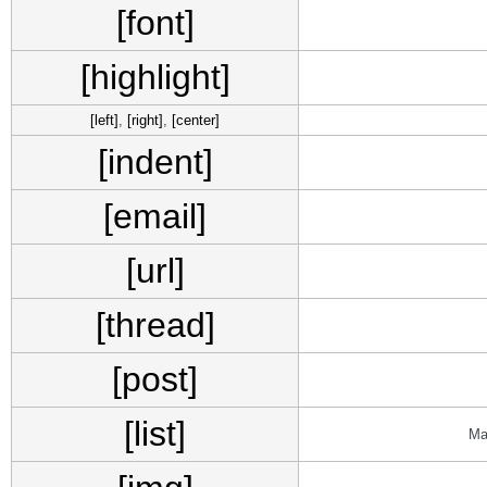
[font]
[highlight]
[left]
,
[right]
,
[center]
[indent]
[email]
[url]
[thread]
[post]
[list]
Ма