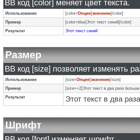
BB код [color] меняет цвет текста.
Использование
[color=
Опция
]
значение
[/color]
Пример
[color=blue]Этот текст синий[/color]
Результат
Этот текст синий
Размер
BB код [size] позволяет изменять р
Использование
[size=
Опция
]
значение
[/size]
Пример
[size=+2]Этот текст в два раза больше
Результат
Этот текст в два ра
Шрифт
BB код [font] изменяет шрифт.