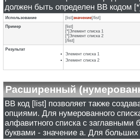
должен быть определен BB кодом [*]
Использование
[list]
значение
[/list]
Пример
[list]
[*]Элемент списка 1
[*]Элемент списка 2
[/list]
Результат
Элемент списка 1
Элемент списка 2
Расширенный (нумерован
BB код [list] позволяет также созд
опциями. Для нумерованного списка
алфавитного списка с заглавными б
буквами - значение а. Для больших р