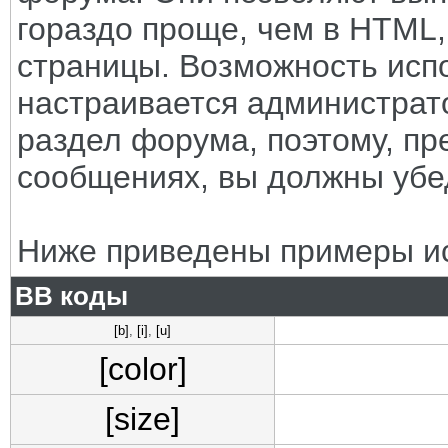
гораздо проще, чем в HTML
страницы. Возможность исп
настраивается администрат
раздел форума, поэтому, пр
сообщениях, вы должны убе
Ниже приведены примеры ис
BB коды
[b]
,
[i]
,
[u]
[color]
[size]