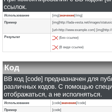
ссылок.
Использование
[img]
значение
[/img]
Пример
[img]http://lada-vesta.net/images/status
[url=http://www.example.com] [img]http:/
Результат
(Без ссылки)
(В виде ссылки)
Код
BB код [code] предназначен для п
различных кодов. С помощью специ
отображаться, а не исполняться.
Использование
[code]
значение
[/code]
Пример
[code]