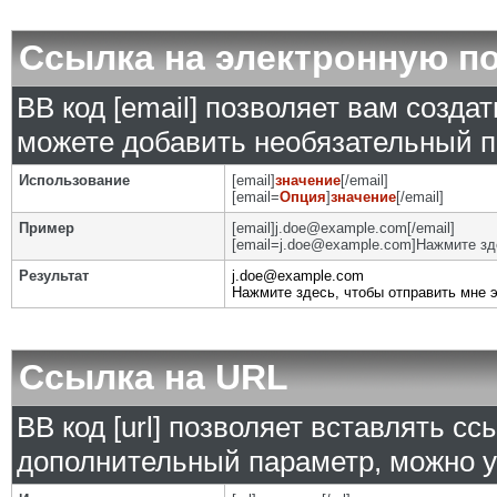
Ссылка на электронную п
BB код [email] позволяет вам созда
можете добавить необязательный п
Использование
[email]
значение
[/email]
[email=
Опция
]
значение
[/email]
Пример
[email]j.doe@example.com[/email]
[email=j.doe@example.com]Нажмите зде
Результат
j.doe@example.com
Нажмите здесь, чтобы отправить мне 
Ссылка на URL
BB код [url] позволяет вставлять с
дополнительный параметр, можно у