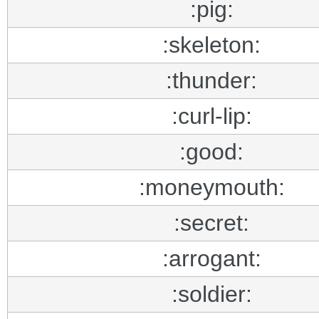
:pig:
:skeleton:
:thunder:
:curl-lip:
:good:
:moneymouth:
:secret:
:arrogant:
:soldier: