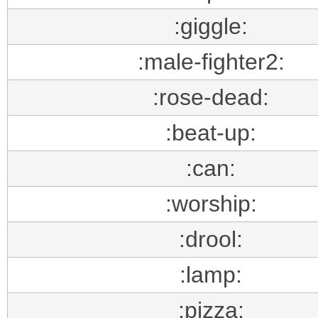
:giggle:
:male-fighter2:
:rose-dead:
:beat-up:
:can:
:worship:
:drool:
:lamp:
:pizza: