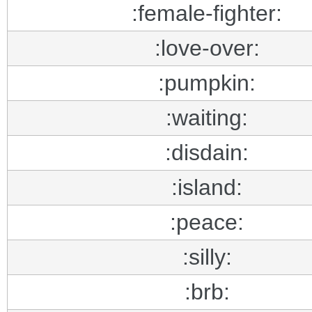
:female-fighter:
:love-over:
:pumpkin:
:waiting:
:disdain:
:island:
:peace:
:silly:
:brb: