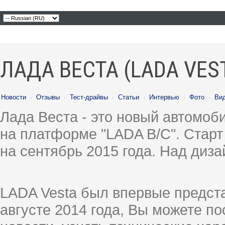
ЛАДА ВЕСТА (LADA VES
Новости
·
Отзывы
·
Тест-драйвы
·
Статьи
·
Интервью
·
Фото
·
Ви
Лада Веста - это новый автомо
на платформе "LADA B/C". Старт
на сентябрь 2015 года. Над диз
LADA Vesta был впервые предст
августе 2014 года, Вы можете п