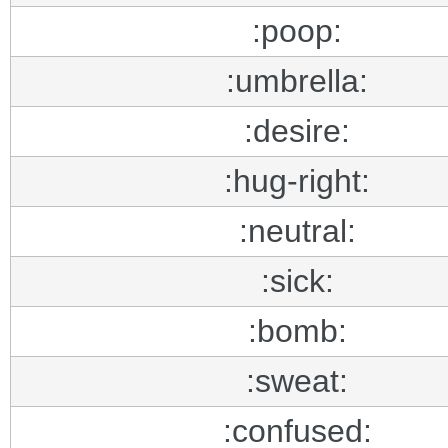
:poop:
:umbrella:
:desire:
:hug-right:
:neutral:
:sick:
:bomb:
:sweat:
:confused: