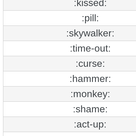
:kissed:
:pill:
:skywalker:
:time-out:
:curse:
:hammer:
:monkey:
:shame:
:act-up: