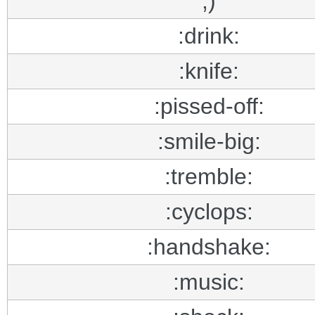
;)
:drink:
:knife:
:pissed-off:
:smile-big:
:tremble:
:cyclops:
:handshake:
:music: