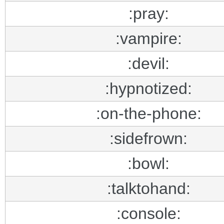
:pray:
:vampire:
:devil:
:hypnotized:
:on-the-phone:
:sidefrown:
:bowl:
:talktohand:
:console: