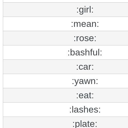
:girl:
:mean:
:rose:
:bashful:
:car:
:yawn:
:eat:
:lashes:
:plate: