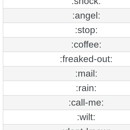
:shock:
:angel:
:stop:
:coffee:
:freaked-out:
:mail:
:rain:
:call-me:
:wilt: