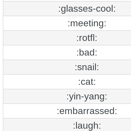
:glasses-cool:
:meeting:
:rotfl:
:bad:
:snail:
:cat:
:yin-yang:
:embarrassed:
:laugh: