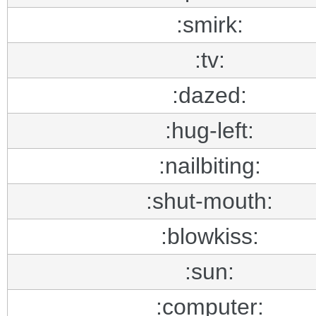
:smirk:
:tv:
:dazed:
:hug-left:
:nailbiting:
:shut-mouth:
:blowkiss:
:sun:
:computer: