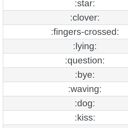
:star:
:clover:
:fingers-crossed:
:lying:
:question:
:bye:
:waving:
:dog:
:kiss: