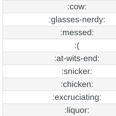
:cow:
:glasses-nerdy:
:messed:
:(
:at-wits-end:
:snicker:
:chicken:
:excruciating:
:liquor: