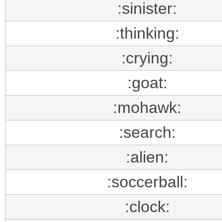
:sinister:
:thinking:
:crying:
:goat:
:mohawk:
:search:
:alien:
:soccerball:
:clock: