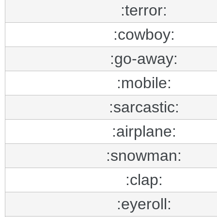
:terror:
:cowboy:
:go-away:
:mobile:
:sarcastic:
:airplane:
:snowman:
:clap:
:eyeroll: