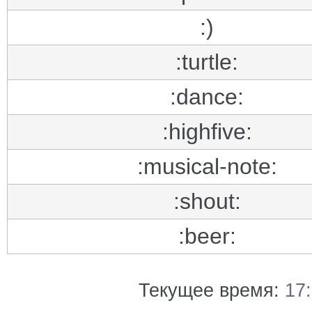
:)
:turtle:
:dance:
:highfive:
:musical-note:
:shout:
:beer:
Текущее время:
17