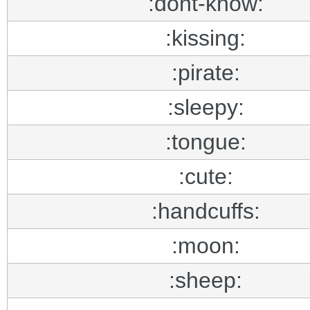
:dont-know:
:kissing:
:pirate:
:sleepy:
:tongue:
:cute:
:handcuffs:
:moon:
:sheep: