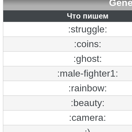
Gene
Что пишем
:struggle:
:coins:
:ghost:
:male-fighter1:
:rainbow:
:beauty:
:camera: