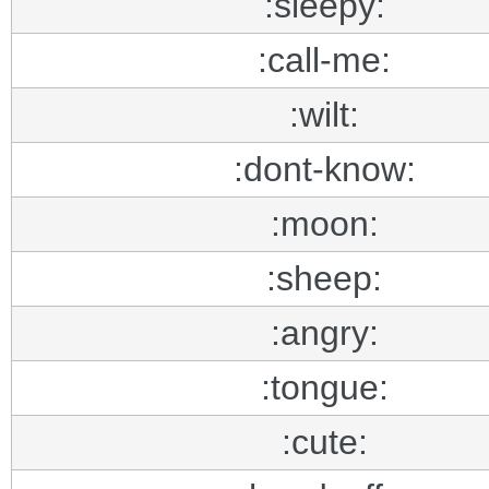
:sleepy:
:call-me:
:wilt:
:dont-know:
:moon:
:sheep:
:angry:
:tongue:
:cute: