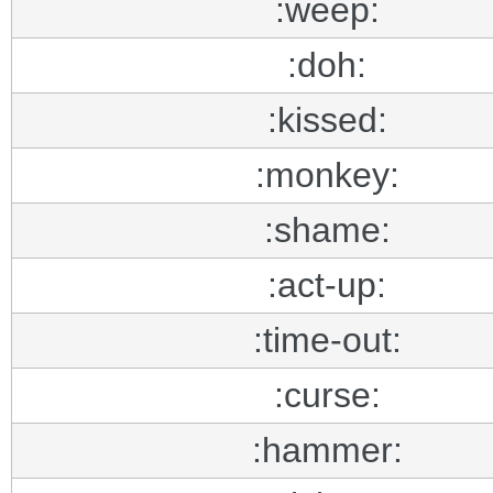
:weep:
:doh:
:kissed:
:monkey:
:shame:
:act-up:
:time-out:
:curse:
:hammer: