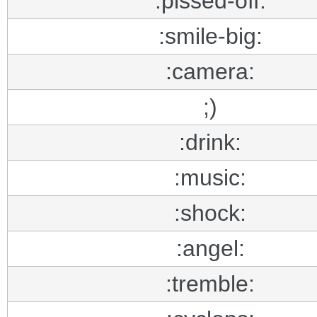
:pissed-off:
:smile-big:
:camera:
;)
:drink:
:music:
:shock:
:angel:
:tremble: