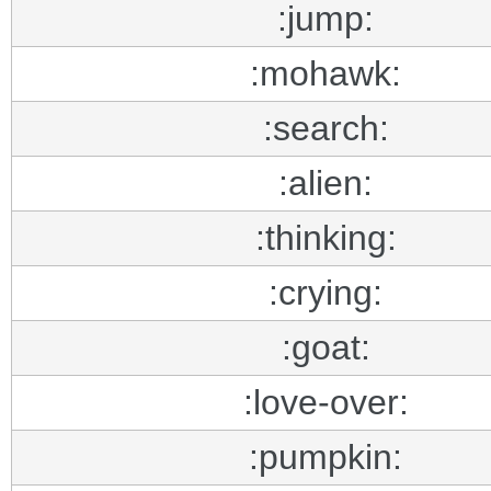
:jump:
:mohawk:
:search:
:alien:
:thinking:
:crying:
:goat:
:love-over:
:pumpkin: