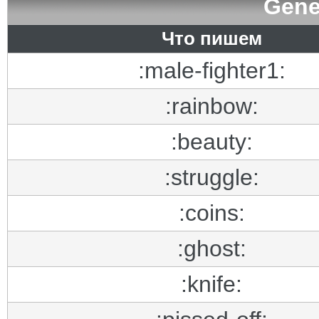
Gene
Что пишем
:male-fighter1:
:rainbow:
:beauty:
:struggle:
:coins:
:ghost:
:knife: