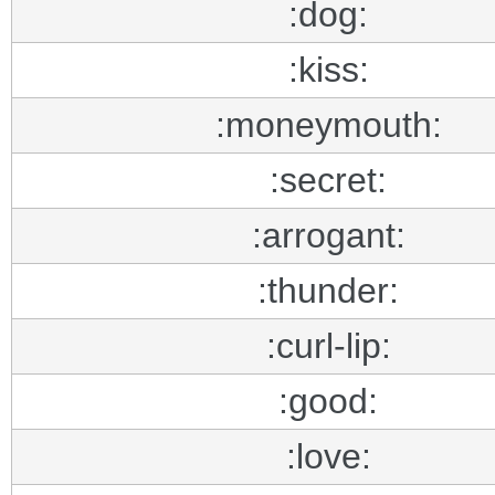
:dog:
:kiss:
:moneymouth:
:secret:
:arrogant:
:thunder:
:curl-lip:
:good:
:love: