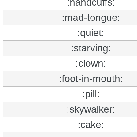
:handcuffs:
:mad-tongue:
:quiet:
:starving:
:clown:
:foot-in-mouth:
:pill:
:skywalker:
:cake: