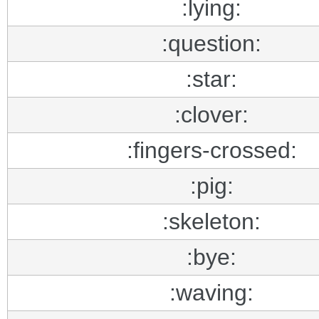
:lying:
:question:
:star:
:clover:
:fingers-crossed:
:pig:
:skeleton:
:bye:
:waving: