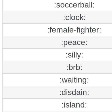
:soccerball:
:clock:
:female-fighter:
:peace:
:silly:
:brb:
:waiting:
:disdain:
:island: