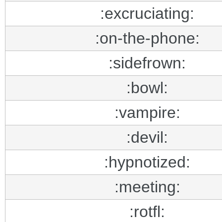
:excruciating:
:on-the-phone:
:sidefrown:
:bowl:
:vampire:
:devil:
:hypnotized:
:meeting:
:rotfl: