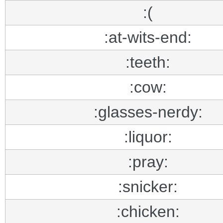
:(
:at-wits-end:
:teeth:
:cow:
:glasses-nerdy:
:liquor:
:pray:
:snicker:
:chicken: