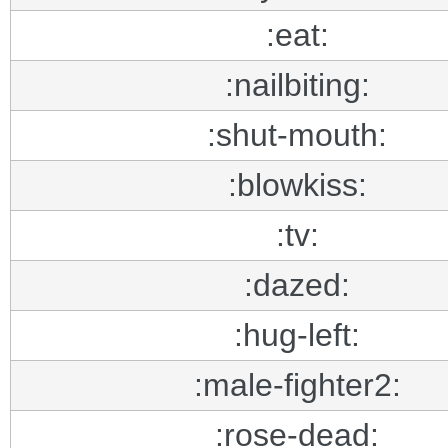
:eat:
:nailbiting:
:shut-mouth:
:blowkiss:
:tv:
:dazed:
:hug-left:
:male-fighter2:
:rose-dead: