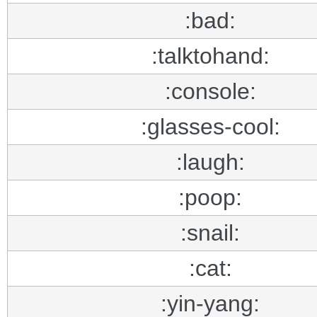
:bad:
:talktohand:
:console:
:glasses-cool:
:laugh:
:poop:
:snail:
:cat:
:yin-yang: