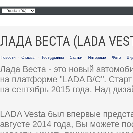
ЛАДА ВЕСТА (LADA VES
Новости
·
Отзывы
·
Тест-драйвы
·
Статьи
·
Интервью
·
Фото
·
Ви
Лада Веста - это новый автомо
на платформе "LADA B/C". Старт
на сентябрь 2015 года. Над диз
LADA Vesta был впервые предст
августе 2014 года, Вы можете п