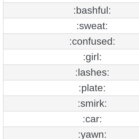
:bashful:
:sweat:
:confused:
:girl:
:lashes:
:plate:
:smirk:
:car:
:yawn: