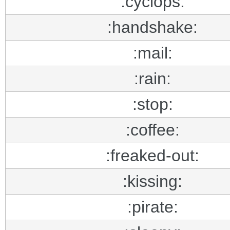
:cyclops:
:handshake:
:mail:
:rain:
:stop:
:coffee:
:freaked-out:
:kissing:
:pirate: