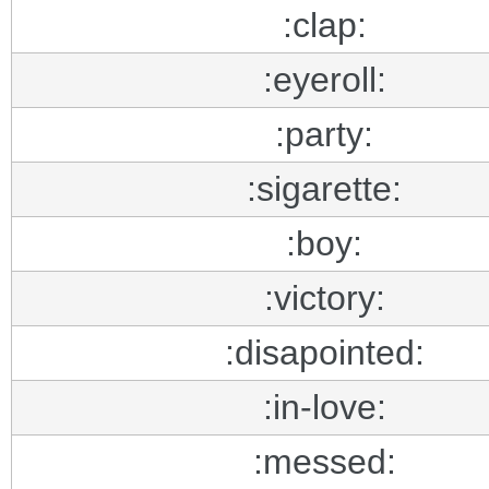
:clap:
:eyeroll:
:party:
:sigarette:
:boy:
:victory:
:disapointed:
:in-love:
:messed: