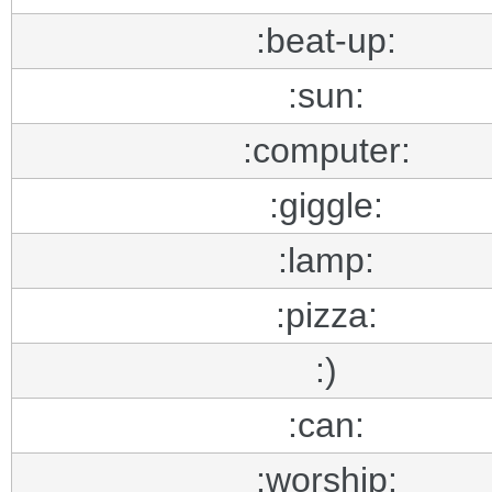
:beat-up:
:sun:
:computer:
:giggle:
:lamp:
:pizza:
:)
:can:
:worship: