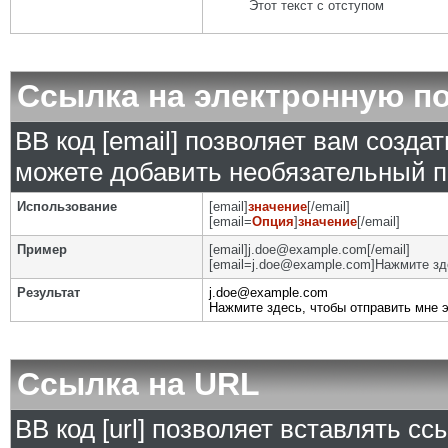
Этот текст с отступом
Ссылка на электронную п
BB код [email] позволяет вам созда
можете добавить необязательный п
Использование
[email]
значение
[/email]
[email=
Опция
]
значение
[/email]
Пример
[email]j.doe@example.com[/email]
[email=j.doe@example.com]Нажмите зде
Результат
j.doe@example.com
Нажмите здесь, чтобы отправить мне 
Ссылка на URL
BB код [url] позволяет вставлять с