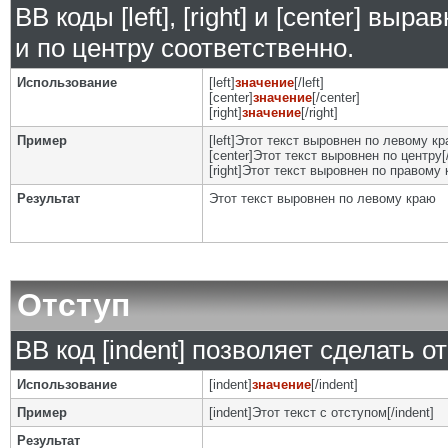
BB коды [left], [right] и [center] в
и по центру соответственно.
Использование
[left]
значение
[/left]
[center]
значение
[/center]
[right]
значение
[/right]
Пример
[left]Этот текст выровнен по левому кра
[center]Этот текст выровнен по центру[/
[right]Этот текст выровнен по правому к
Результат
Этот текст выровнен по левому краю
Отступ
BB код [indent] позволяет сделать от
Использование
[indent]
значение
[/indent]
Пример
[indent]Этот текст с отступом[/indent]
Результат