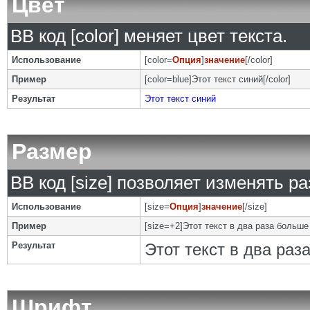
Цвет
BB код [color] меняет цвет текста.
Использование
[color=
Опция
]
значение
[/color]
Пример
[color=blue]Этот текст синий[/color]
Результат
Этот текст синий
Размер
BB код [size] позволяет изменять р
Использование
[size=
Опция
]
значение
[/size]
Пример
[size=+2]Этот текст в два раза больше
Результат
Этот текст в два ра
Шрифт