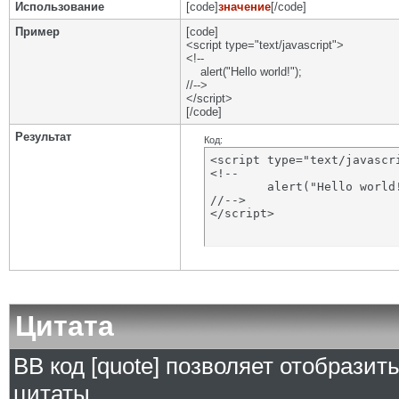
Использование
[code]
значение
[/code]
Пример
[code]
<script type="text/javascript">
<!--
alert("Hello world!");
//-->
</script>
[/code]
Результат
Код:
<script type="text/javascri
<!--

	alert("Hello world!");

//-->

</script>
Цитата
BB код [quote] позволяет отобразит
цитаты.