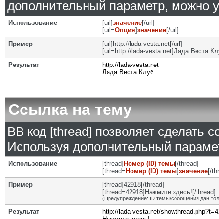
дополнительный параметр, можно у
Использование
[url]
значение
[/url]
[url=
Опция
]
значение
[/url]
Пример
[url]http://lada-vesta.net[/url]
[url=http://lada-vesta.net]Лада Веста Клу
Результат
http://lada-vesta.net
Лада Веста Клуб
Ссылка на тему
BB код [thread] позволяет сделать с
Используя дополнительный парамет
Использование
[thread]
Номер (ID) темы
[/thread]
[thread=
Номер (ID) темы
]
значение
[/th
Пример
[thread]42918[/thread]
[thread=42918]Нажмите здесь![/thread]
(Предупреждение: ID темы/сообщения дан то
Результат
http://lada-vesta.net/showthread.php?t=
Нажмите здесь!