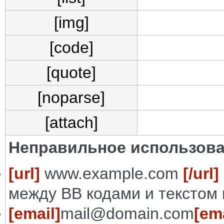
[img]
[code]
[quote]
[noparse]
[attach]
Неправильное использова
[url]
www.example.com
[/url]
между BB кодами и текстом 
[email]
mail@domain.com
[ema