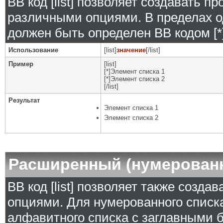
BB код [list] позволяет создавать 
различными опциями. В пределах о
должен быть определен BB кодом [*]
Использование
[list]
значение
[/list]
Пример
[list]
[*]Элемент списка 1
[*]Элемент списка 2
[/list]
Результат
Элемент списка 1
Элемент списка 2
Расширенный (нумерован
BB код [list] позволяет также созд
опциями. Для нумерованного списка
алфавитного списка с заглавными б