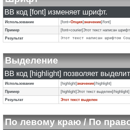
BB код [font] изменяет шрифт.
Использование
[font=
Опция
]
значение
[/font]
Пример
[font=courier]Этот текст написан шрифто
Результат
Этот текст написан шрифтом Co
Выделение
BB код [highlight] позволяет выделит
Использование
[highlight]
значение
[/highlight]
Пример
[highlight]Этот текст выделен[/highlight]
Результат
Этот текст выделен
По левому краю / По прав