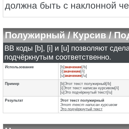
должна быть с наклонной че
Полужирный / Курсив / П
BB коды [b], [i] и [u] позволяют сд
подчёркнутым соответственно.
Использование
[b]
значение
[/b]
[i]
значение
[/i]
[u]
значение
[/u]
Пример
[b]Этот текст полужирный[/b]
[i]Этот текст написан курсивом[/i]
[u]Это подчёркнутый текст[/u]
Результат
Этот текст полужирный
Этот текст написан курсивом
Это подчёркнутый текст