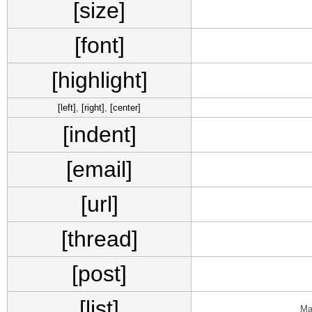
[size]
[font]
[highlight]
[left]
,
[right]
,
[center]
[indent]
[email]
[url]
[thread]
[post]
[list]
Ма