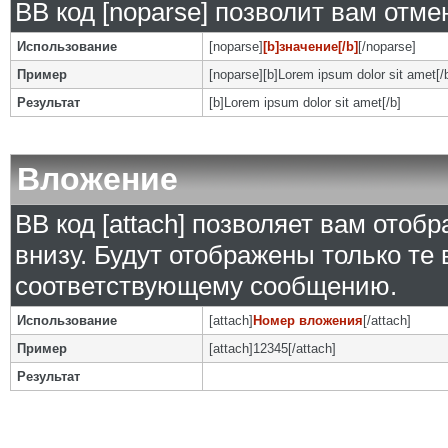
BB код [noparse] позволит вам отм
Использование
[noparse]
[b]значение[/b]
[/noparse]
Пример
[noparse][b]Lorem ipsum dolor sit amet[/
Результат
[b]Lorem ipsum dolor sit amet[/b]
Вложение
BB код [attach] позволяет вам ото
внизу. Будут отображены только те
соответствующему сообщению.
Использование
[attach]
Номер вложения
[/attach]
Пример
[attach]12345[/attach]
Результат