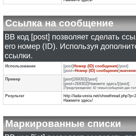
Ссылка на сообщение
BB код [post] позволяет сделать сс
его номер (ID). Используя дополни
ссылки.
Использование
[post]
Номер (ID) сообщения
[/post]
[post=
Номер (ID) сообщения
]
значени
Пример
[post]269302[/post]
[post=269302]Нажмите здесь![/post]
(Предупреждение: ID темы/сообщения дан то
Результат
http://lada-vesta.net/showthread.php?p
Нажмите здесь!
Маркированные списки