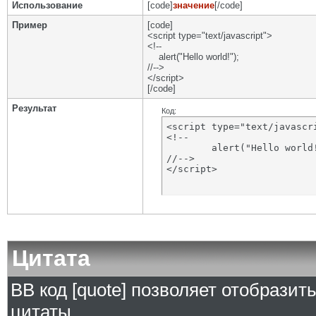
Использование
[code]
значение
[/code]
Пример
[code]
<script type="text/javascript">
<!--
alert("Hello world!");
//-->
</script>
[/code]
Результат
Код:
<script type="text/javascri
<!--

	alert("Hello world!");

//-->

</script>
Цитата
BB код [quote] позволяет отобразит
цитаты.