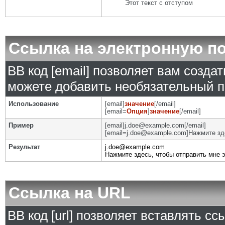
Этот текст с отступом
Ссылка на электронную п
BB код [email] позволяет вам созда
можете добавить необязательный п
Использование
[email]
значение
[/email]
[email=
Опция
]
значение
[/email]
Пример
[email]j.doe@example.com[/email]
[email=j.doe@example.com]Нажмите зде
Результат
j.doe@example.com
Нажмите здесь, чтобы отправить мне 
Ссылка на URL
BB код [url] позволяет вставлять с