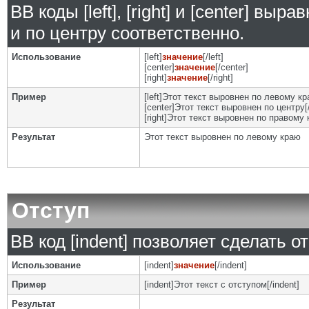
BB коды [left], [right] и [center] в
и по центру соответственно.
Использование
[left]
значение
[/left]
[center]
значение
[/center]
[right]
значение
[/right]
Пример
[left]Этот текст выровнен по левому кра
[center]Этот текст выровнен по центру[/
[right]Этот текст выровнен по правому к
Результат
Этот текст выровнен по левому краю
Отступ
BB код [indent] позволяет сделать от
Использование
[indent]
значение
[/indent]
Пример
[indent]Этот текст с отступом[/indent]
Результат