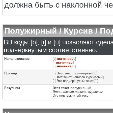
должна быть с наклонной че
Полужирный / Курсив / П
BB коды [b], [i] и [u] позволяют сд
подчёркнутым соответственно.
Использование
[b]
значение
[/b]
[i]
значение
[/i]
[u]
значение
[/u]
Пример
[b]Этот текст полужирный[/b]
[i]Этот текст написан курсивом[/i]
[u]Это подчёркнутый текст[/u]
Результат
Этот текст полужирный
Этот текст написан курсивом
Это подчёркнутый текст