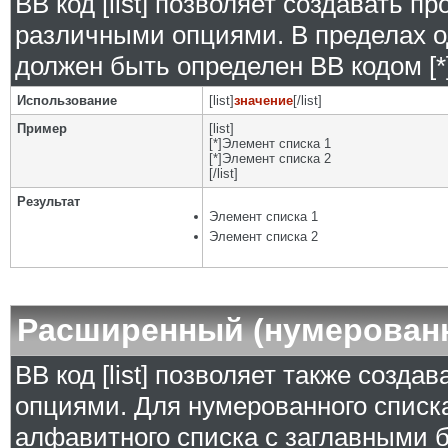
BB код [list] позволяет создавать 
различными опциями. В пределах о
должен быть определен BB кодом [*]
Использование
[list]
значение
[/list]
Пример
[list]
[*]Элемент списка 1
[*]Элемент списка 2
[/list]
Результат
Элемент списка 1
Элемент списка 2
Расширенный (нумерован
BB код [list] позволяет также созд
опциями. Для нумерованного списка
алфавитного списка с заглавными б