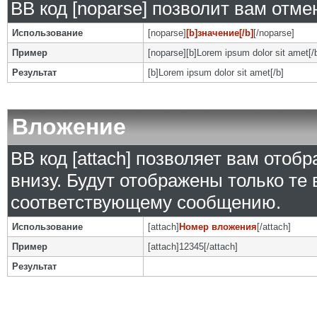
BB код [noparse] позволит вам отм
Использование
[noparse]
[b]значение[/b]
[/noparse]
Пример
[noparse][b]Lorem ipsum dolor sit amet[/
Результат
[b]Lorem ipsum dolor sit amet[/b]
Вложение
BB код [attach] позволяет вам ото
внизу. Будут отображены только те
соответствующему сообщению.
Использование
[attach]
Номер вложения
[/attach]
Пример
[attach]12345[/attach]
Результат