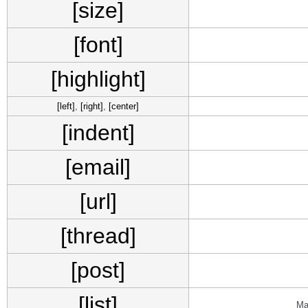
[size]
[font]
[highlight]
[left]
,
[right]
,
[center]
[indent]
[email]
[url]
[thread]
[post]
[list]
Ма