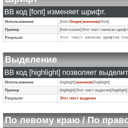
BB код [font] изменяет шрифт.
Использование
[font=
Опция
]
значение
[/font]
Пример
[font=courier]Этот текст написан шрифто
Результат
Этот текст написан шрифтом Co
Выделение
BB код [highlight] позволяет выделит
Использование
[highlight]
значение
[/highlight]
Пример
[highlight]Этот текст выделен[/highlight]
Результат
Этот текст выделен
По левому краю / По прав