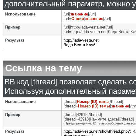
дополнительный параметр, можно у
Использование
[url]
значение
[/url]
[url=
Опция
]
значение
[/url]
Пример
[url]http://lada-vesta.net[/url]
[url=http://lada-vesta.net]Лада Веста Клу
Результат
http://lada-vesta.net
Лада Веста Клуб
Ссылка на тему
BB код [thread] позволяет сделать с
Используя дополнительный парамет
Использование
[thread]
Номер (ID) темы
[/thread]
[thread=
Номер (ID) темы
]
значение
[/th
Пример
[thread]42918[/thread]
[thread=42918]Нажмите здесь![/thread]
(Предупреждение: ID темы/сообщения дан то
Результат
http://lada-vesta.net/showthread.php?t=
Нажмите здесь!