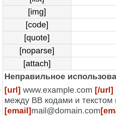
[img]
[code]
[quote]
[noparse]
[attach]
Неправильное использова
[url]
www.example.com
[/url]
между BB кодами и текстом 
[email]
mail@domain.com
[ema