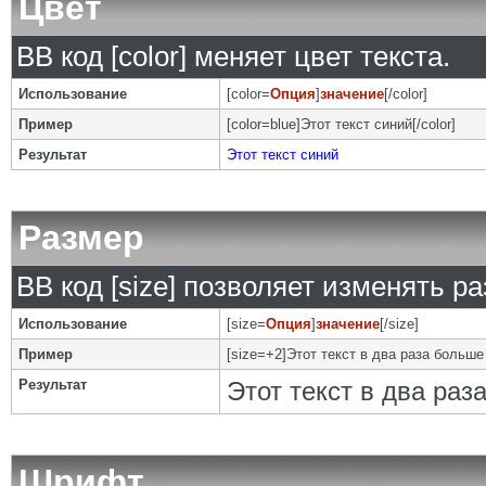
Цвет
BB код [color] меняет цвет текста.
Использование
[color=
Опция
]
значение
[/color]
Пример
[color=blue]Этот текст синий[/color]
Результат
Этот текст синий
Размер
BB код [size] позволяет изменять р
Использование
[size=
Опция
]
значение
[/size]
Пример
[size=+2]Этот текст в два раза больше
Результат
Этот текст в два ра
Шрифт