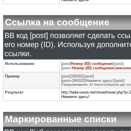
Ссылка на сообщение
BB код [post] позволяет сделать сс
его номер (ID). Используя дополни
ссылки.
Использование
[post]
Номер (ID) сообщения
[/post]
[post=
Номер (ID) сообщения
]
значени
Пример
[post]269302[/post]
[post=269302]Нажмите здесь![/post]
(Предупреждение: ID темы/сообщения дан то
Результат
http://lada-vesta.net/showthread.php?p
Нажмите здесь!
Маркированные списки