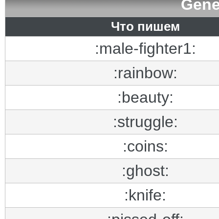
Gene
Что пишем
:male-fighter1:
:rainbow:
:beauty:
:struggle:
:coins:
:ghost:
:knife: