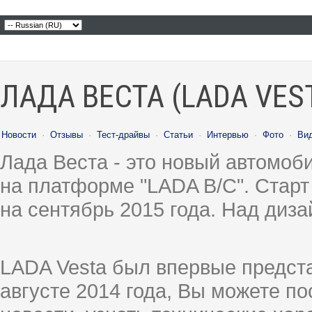
ЛАДА ВЕСТА (LADA VES
Новости
·
Отзывы
·
Тест-драйвы
·
Статьи
·
Интервью
·
Фото
·
Ви
Лада Веста - это новый автомо
на платформе "LADA B/C". Старт
на сентябрь 2015 года. Над диз
LADA Vesta был впервые предст
августе 2014 года, Вы можете п