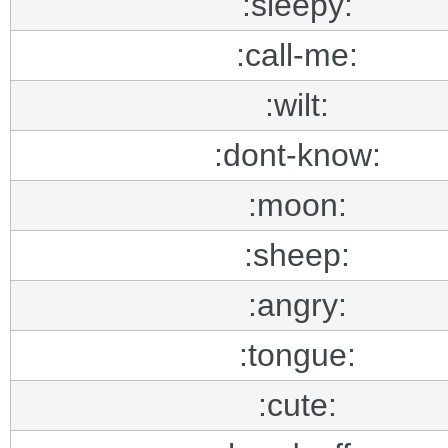
:sleepy:
:call-me:
:wilt:
:dont-know:
:moon:
:sheep:
:angry:
:tongue:
:cute: