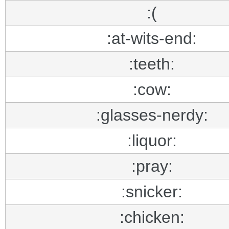
:(
:at-wits-end:
:teeth:
:cow:
:glasses-nerdy:
:liquor:
:pray:
:snicker:
:chicken: