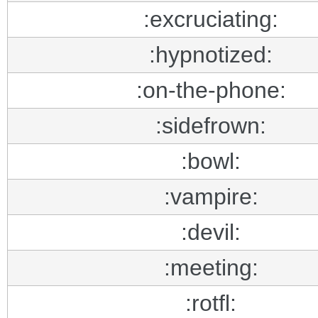
:excruciating:
:hypnotized:
:on-the-phone:
:sidefrown:
:bowl:
:vampire:
:devil:
:meeting:
:rotfl: