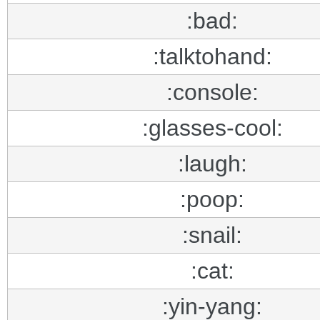
:bad:
:talktohand:
:console:
:glasses-cool:
:laugh:
:poop:
:snail:
:cat:
:yin-yang: