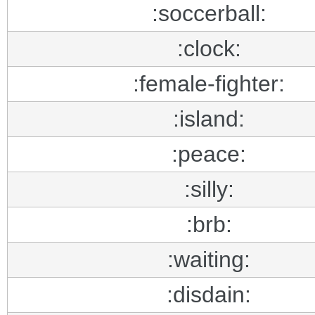
:soccerball:
:clock:
:female-fighter:
:island:
:peace:
:silly:
:brb:
:waiting:
:disdain: