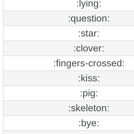
:lying:
:question:
:star:
:clover:
:fingers-crossed:
:kiss:
:pig:
:skeleton:
:bye: