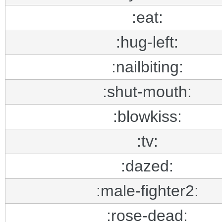
:eat:
:hug-left:
:nailbiting:
:shut-mouth:
:blowkiss:
:tv:
:dazed:
:male-fighter2:
:rose-dead: