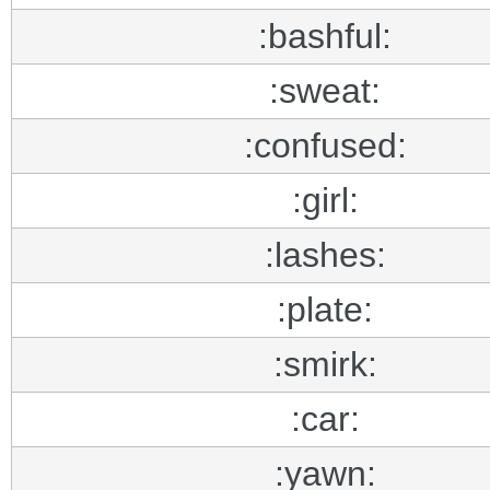
:bashful:
:sweat:
:confused:
:girl:
:lashes:
:plate:
:smirk:
:car:
:yawn: