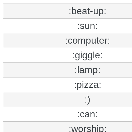
:beat-up:
:sun:
:computer:
:giggle:
:lamp:
:pizza:
:)
:can:
:worship: