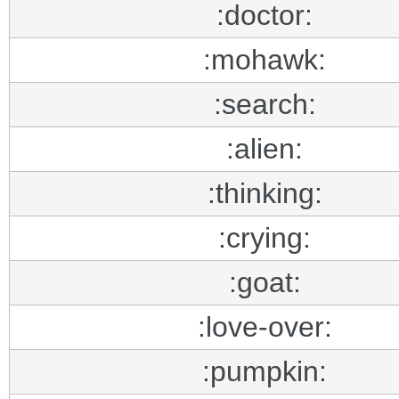
:doctor:
:mohawk:
:search:
:alien:
:thinking:
:crying:
:goat:
:love-over:
:pumpkin: