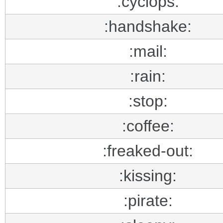
:cyclops:
:handshake:
:mail:
:rain:
:stop:
:coffee:
:freaked-out:
:kissing:
:pirate: