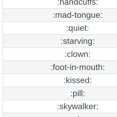
:handcuffs:
:mad-tongue:
:quiet:
:starving:
:clown:
:foot-in-mouth:
:kissed:
:pill:
:skywalker: