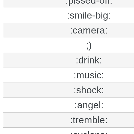
:pissed-off:
:smile-big:
:camera:
;)
:drink:
:music:
:shock:
:angel:
:tremble: