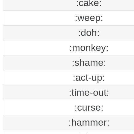
:cake:
:weep:
:doh:
:monkey:
:shame:
:act-up:
:time-out:
:curse:
:hammer: