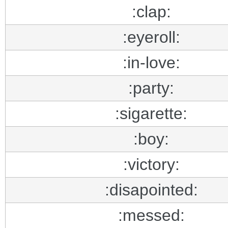
:clap:
:eyeroll:
:in-love:
:party:
:sigarette:
:boy:
:victory:
:disapointed:
:messed: