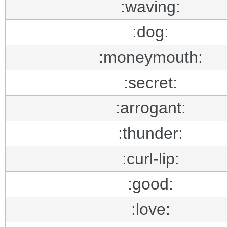
:waving:
:dog:
:moneymouth:
:secret:
:arrogant:
:thunder:
:curl-lip:
:good:
:love: