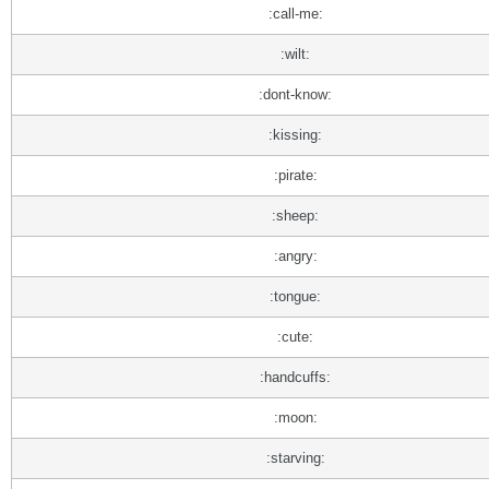
:call-me:
:wilt:
:dont-know:
:kissing:
:pirate:
:sheep:
:angry:
:tongue:
:cute:
:handcuffs:
:moon:
:starving: