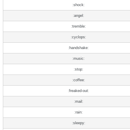
:shock:
:angel:
:tremble:
:cyclops:
:handshake:
:music:
:stop:
:coffee:
:freaked-out:
:mail:
:rain:
:sleepy: