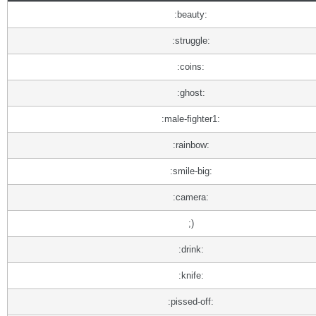
:beauty:
:struggle:
:coins:
:ghost:
:male-fighter1:
:rainbow:
:smile-big:
:camera:
;)
:drink:
:knife:
:pissed-off: