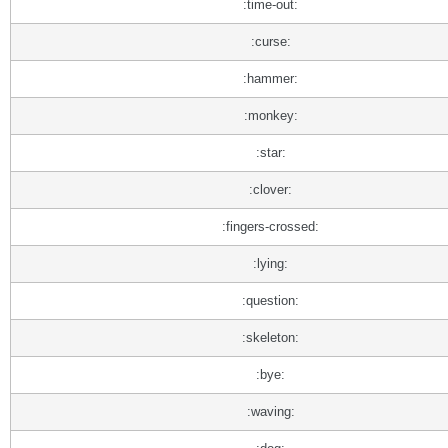
:time-out:
:curse:
:hammer:
:monkey:
:star:
:clover:
:fingers-crossed:
:lying:
:question:
:skeleton:
:bye:
:waving: