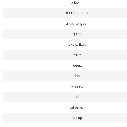
:clown:
:foot-in-mouth:
:mad-tongue:
:quiet:
:skywalker:
:cake:
:weep:
:doh:
:kissed:
:pill:
:shame:
:act-up: