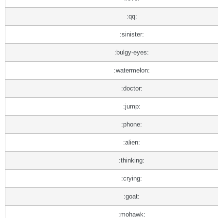
:qq:
:sinister:
:bulgy-eyes:
:watermelon:
:doctor:
:jump:
:phone:
:alien:
:thinking:
:crying:
:goat:
:mohawk: