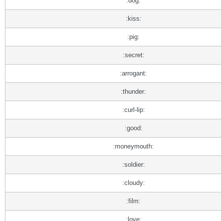
:dog:
:kiss:
:pig:
:secret:
:arrogant:
:thunder:
:curl-lip:
:good:
:moneymouth:
:soldier:
:cloudy:
:film:
:love: