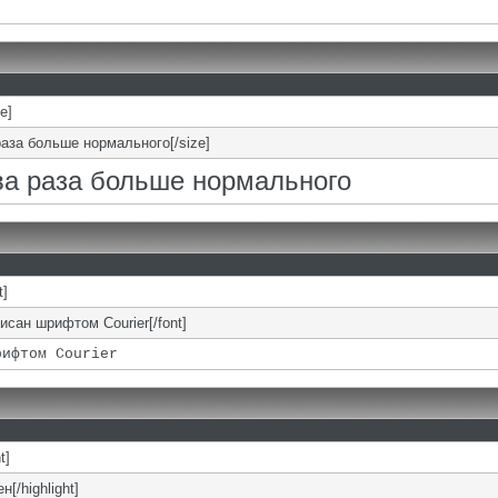
ze]
раза больше нормального[/size]
два раза больше нормального
t]
писан шрифтом Courier[/font]
рифтом Courier
t]
н[/highlight]