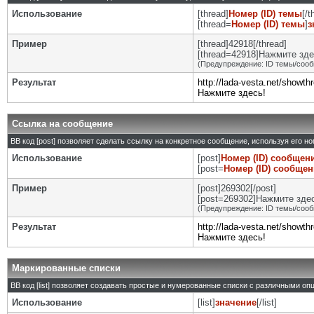
Использование
[thread]
Номер (ID) темы
[/t
[thread=
Номер (ID) темы
]
з
Пример
[thread]42918[/thread]
[thread=42918]Нажмите здес
(Предупреждение: ID темы/сооб
Результат
http://lada-vesta.net/showt
Нажмите здесь!
Ссылка на сообщение
BB код [post] позволяет сделать ссылку на конкретное сообщение, используя его н
Использование
[post]
Номер (ID) сообщен
[post=
Номер (ID) сообще
Пример
[post]269302[/post]
[post=269302]Нажмите здесь
(Предупреждение: ID темы/сооб
Результат
http://lada-vesta.net/show
Нажмите здесь!
Маркированные списки
BB код [list] позволяет создавать простые и нумерованные списки с различными оп
Использование
[list]
значение
[/list]