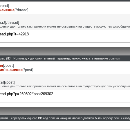
hread]
начение
[/thread]
ь![/thread]
щения дан только как пример и может не ссылаться на существующую тему/сообщени
hread.php?t=42918
омер (ID). Используя дополнительный параметр, можно указать название ссылки.
ия
[/post]
ния
]
значение
[/post]
![/post]
щения дан только как пример и может не ссылаться на существующую тему/сообщени
thread.php?p=269302#post269302
циями. В пределах одного BB код списка каждый маркер должен быть определен BB кодо