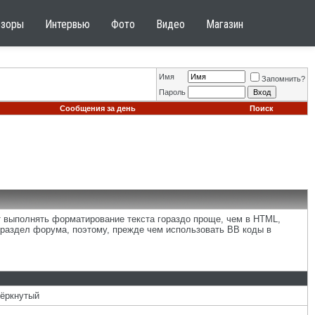
бзоры
Интервью
Фото
Видео
Магазин
Имя
Запомнить?
Пароль
Сообщения за день
Поиск
т выполнять форматирование текста гораздо проще, чем в HTML,
раздел форума, поэтому, прежде чем использовать BB коды в
чёркнутый