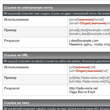
Ссылка на электронную почту
BB код [email] позволяет вам создать ссылку на адрес электронной почты. Вы може
Использование
[email]
значение
[/email]
[email=
Опция
]
значение
[/e
Пример
[email]j.doe@example.com[/
[email=j.doe@example.com]
Результат
j.doe@example.com
Нажмите здесь, чтобы отп
Ссылка на URL
BB код [url] позволяет вставлять ссылки на сайты или файлы. Используя дополнит
Использование
[url]
значение
[/url]
[url=
Опция
]
значение
[/url]
Пример
[url]http://lada-vesta.net[/url]
[url=http://lada-vesta.net]Л
Результат
http://lada-vesta.net
Лада Веста Клуб
Ссылка на тему
BB код [thread] позволяет сделать ссылку на тему, используя её номер (ID). Испо