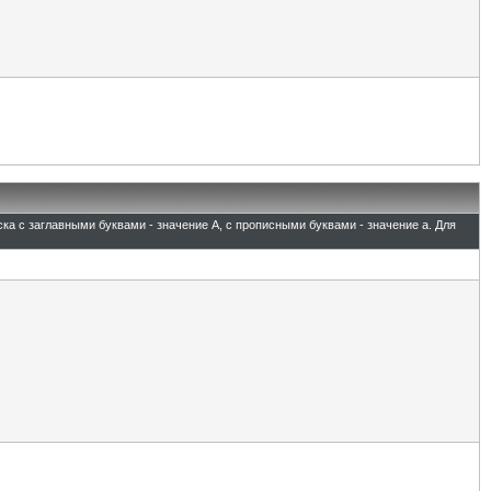
ска с заглавными буквами - значение A, с прописными буквами - значение а. Для