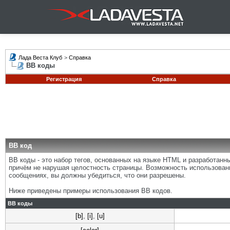
Лада Веста Клуб
>
Справка
BB коды
Регистрация
Справка
BB код
BB коды - это набор тегов, основанных на языке HTML и разработан
причём не нарушая целостность страницы. Возможность использован
сообщениях, вы должны убедиться, что они разрешены.
Ниже приведены примеры использования BB кодов.
BB коды
[b]
,
[i]
,
[u]