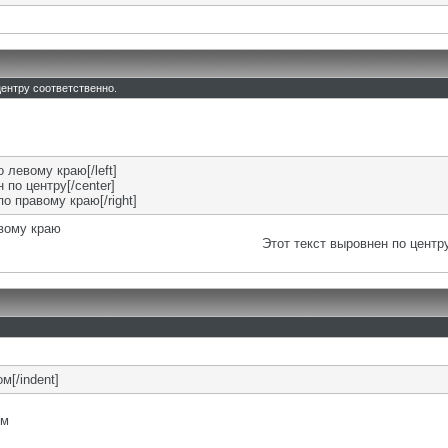
 центру соответственно.
о левому краю[/left]
 по центру[/center]
по правому краю[/right]
евому краю
Этот текст выровнен по центр
м[/indent]
ом