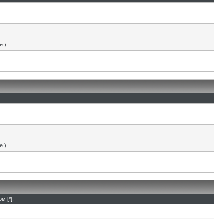
е.)
е.)
м [*].