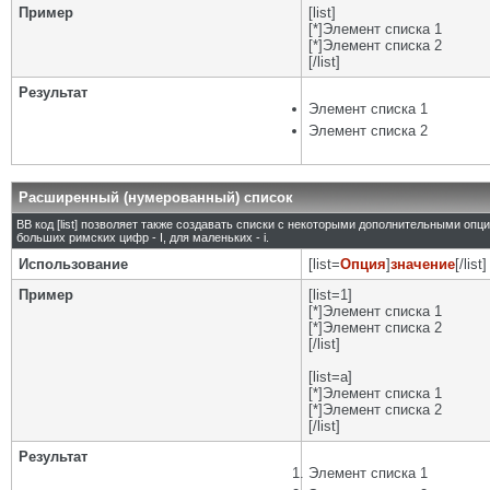
Пример
[list]
[*]Элемент списка 1
[*]Элемент списка 2
[/list]
Результат
Элемент списка 1
Элемент списка 2
Расширенный (нумерованный) список
BB код [list] позволяет также создавать списки с некоторыми дополнительными опц
больших римских цифр - I, для маленьких - i.
Использование
[list=
Опция
]
значение
[/list]
Пример
[list=1]
[*]Элемент списка 1
[*]Элемент списка 2
[/list]
[list=a]
[*]Элемент списка 1
[*]Элемент списка 2
[/list]
Результат
Элемент списка 1