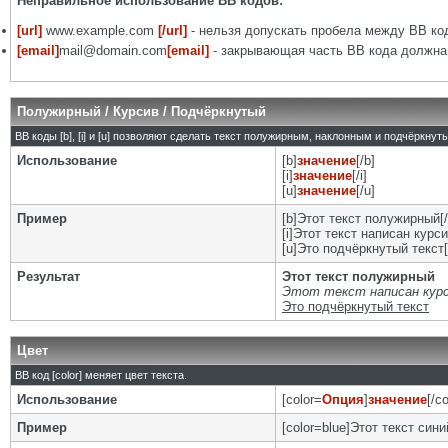
Неправильное использование BB кодов:
[url]
www.example.com
[/url]
- нельзя допускать пробела между BB код
[email]
mail@domain.com
[email]
- закрывающая часть BB кода должна 
Полужирный / Курсив / Подчёркнутый
BB коды [b], [i] и [u] позволяют сделать текст полужирным, наклонным и подчёркну
Использование
[b]
значение
[/b]
[i]
значение
[/i]
[u]
значение
[/u]
Пример
[b]Этот текст полужирный[/
[i]Этот текст написан курси
[u]Это подчёркнутый текст[
Результат
Этот текст полужирный
Этот текст написан кур
Это подчёркнутый текст
Цвет
BB код [color] меняет цвет текста.
Использование
[color=
Опция
]
значение
[/co
Пример
[color=blue]Этот текст синий