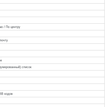
ю / По центру
почту
ие
нумерованный) список
BB кодов