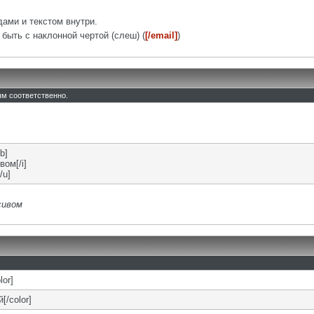
ами и текстом внутри.
быть с наклонной чертой (слеш) (
[/email]
)
тым соответственно.
b]
вом[/i]
/u]
сивом
lor]
[/color]