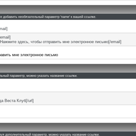
те добавить необязательный параметр 'name' к вашей ссылке.
mail]
email]
Нажмите здесь, чтобы отправить мне электронное письмо[/email]
равить мне электронное письмо
ельный параметр, можно указать название ссылки.
ада Веста Клуб[/url]
льзуя дополнительный параметр, можно указать название ссылки.