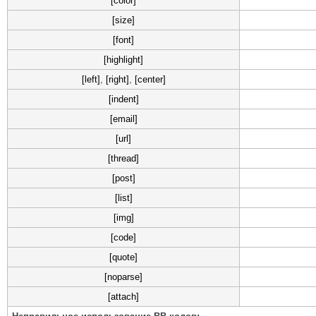
[color]
[size]
[font]
[highlight]
[left]
,
[right]
,
[center]
[indent]
[email]
[url]
[thread]
[post]
[list]
[img]
[code]
[quote]
[noparse]
[attach]