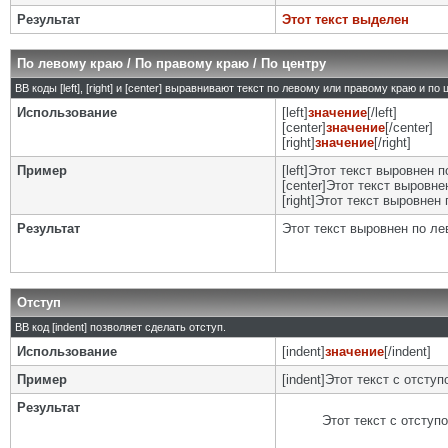
Результат
Этот текст выделен
По левому краю / По правому краю / По центру
BB коды [left], [right] и [center] выравнивают текст по левому или правому краю и по
Использование
[left]
значение
[/left]
[center]
значение
[/center]
[right]
значение
[/right]
Пример
[left]Этот текст выровнен п
[center]Этот текст выровнен
[right]Этот текст выровнен 
Результат
Этот текст выровнен по л
Отступ
BB код [indent] позволяет сделать отступ.
Использование
[indent]
значение
[/indent]
Пример
[indent]Этот текст с отступо
Результат
Этот текст с отступ