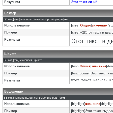
Результат
Этот текст синий
Размер
BB код [size] позволяет изменять размер шрифта.
Использование
[size=
Опция
]
значение
[/si
Пример
[size=+2]Этот текст в два 
Результат
Этот текст в 
Шрифт
BB код [font] изменяет шрифт.
Использование
[font=
Опция
]
значение
[/fon
Пример
[font=courier]Этот текст на
Результат
Этот текст написан ш
Выделение
BB код [highlight] позволяет выделить ваш текст.
Использование
[highlight]
значение
[/highligh
Пример
[highlight]Этот текст выделе