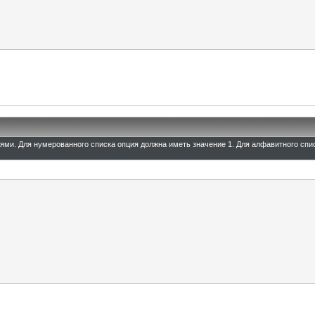
иями. Для нумерованного списка опция должна иметь значение 1. Для алфавитного спи