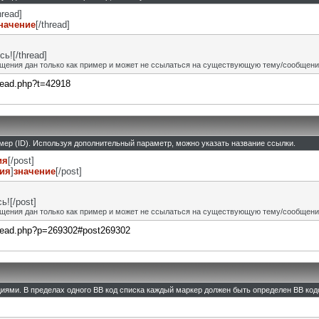
hread]
начение
[/thread]
ь![/thread]
щения дан только как пример и может не ссылаться на существующую тему/сообщени
hread.php?t=42918
омер (ID). Используя дополнительный параметр, можно указать название ссылки.
ия
[/post]
ния
]
значение
[/post]
![/post]
щения дан только как пример и может не ссылаться на существующую тему/сообщени
thread.php?p=269302#post269302
циями. В пределах одного BB код списка каждый маркер должен быть определен BB кодо