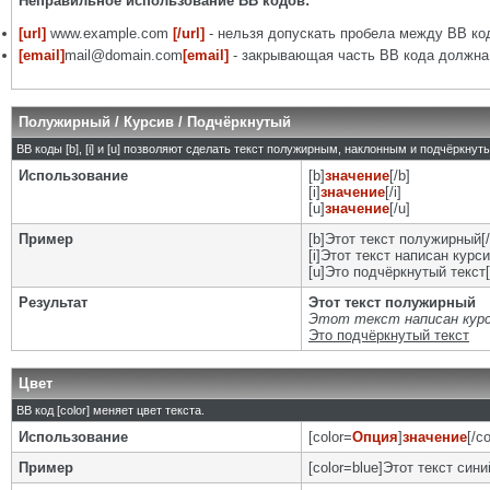
Неправильное использование BB кодов:
[url]
www.example.com
[/url]
- нельзя допускать пробела между BB код
[email]
mail@domain.com
[email]
- закрывающая часть BB кода должна 
Полужирный / Курсив / Подчёркнутый
BB коды [b], [i] и [u] позволяют сделать текст полужирным, наклонным и подчёркну
Использование
[b]
значение
[/b]
[i]
значение
[/i]
[u]
значение
[/u]
Пример
[b]Этот текст полужирный[/
[i]Этот текст написан курси
[u]Это подчёркнутый текст[
Результат
Этот текст полужирный
Этот текст написан кур
Это подчёркнутый текст
Цвет
BB код [color] меняет цвет текста.
Использование
[color=
Опция
]
значение
[/co
Пример
[color=blue]Этот текст синий