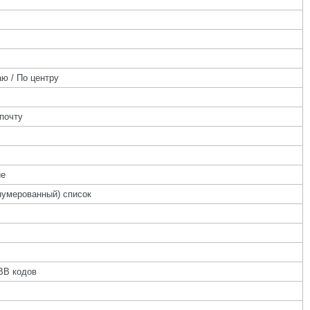
ю / По центру
почту
ие
нумерованный) список
BB кодов