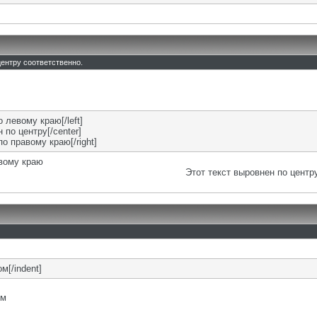
 центру соответственно.
о левому краю[/left]
 по центру[/center]
по правому краю[/right]
евому краю
Этот текст выровнен по центр
м[/indent]
ом