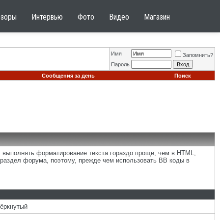
бзоры
Интервью
Фото
Видео
Магазин
Имя
Запомнить?
Пароль
Сообщения за день
Поиск
т выполнять форматирование текста гораздо проще, чем в HTML,
раздел форума, поэтому, прежде чем использовать BB коды в
чёркнутый