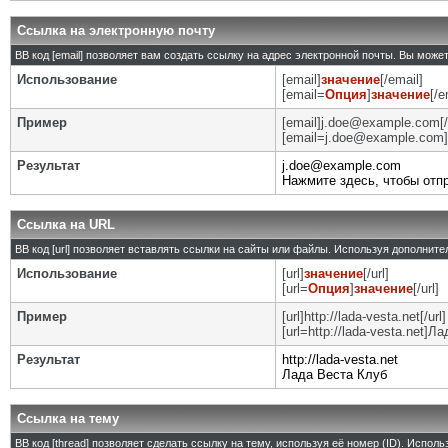
Ссылка на электронную почту
BB код [email] позволяет вам создать ссылку на адрес электронной почты. Вы може
Использование
[email]
значение
[/email]
[email=
Опция
]
значение
[/e
Пример
[email]j.doe@example.com[/
[email=j.doe@example.com]
Результат
j.doe@example.com
Нажмите здесь, чтобы отп
Ссылка на URL
BB код [url] позволяет вставлять ссылки на сайты или файлы. Используя дополнит
Использование
[url]
значение
[/url]
[url=
Опция
]
значение
[/url]
Пример
[url]http://lada-vesta.net[/url]
[url=http://lada-vesta.net]Л
Результат
http://lada-vesta.net
Лада Веста Клуб
Ссылка на тему
BB код [thread] позволяет сделать ссылку на тему, используя её номер (ID). Испо