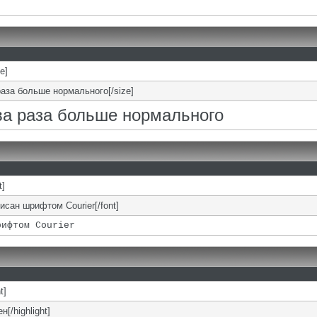
ze]
раза больше нормального[/size]
два раза больше нормального
t]
писан шрифтом Courier[/font]
рифтом Courier
t]
н[/highlight]