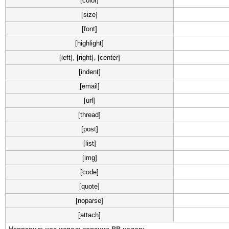
[color]
[size]
[font]
[highlight]
[left]
,
[right]
,
[center]
[indent]
[email]
[url]
[thread]
[post]
[list]
[img]
[code]
[quote]
[noparse]
[attach]