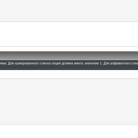
иями. Для нумерованного списка опция должна иметь значение 1. Для алфавитного спи