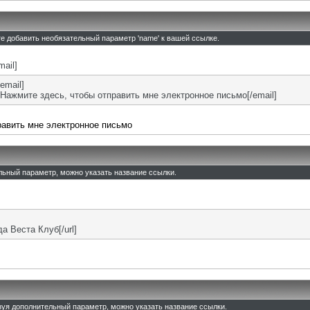
те добавить необязательный параметр 'name' к вашей ссылке.
mail]
email]
Нажмите здесь, чтобы отправить мне электронное письмо[/email]
равить мне электронное письмо
ельный параметр, можно указать название ссылки.
ада Веста Клуб[/url]
льзуя дополнительный параметр, можно указать название ссылки.