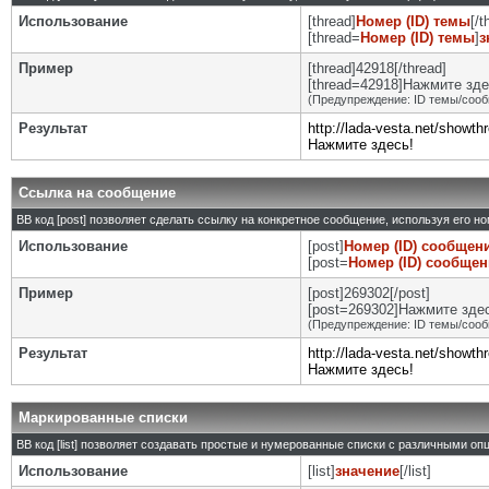
Использование
[thread]
Номер (ID) темы
[/t
[thread=
Номер (ID) темы
]
з
Пример
[thread]42918[/thread]
[thread=42918]Нажмите здес
(Предупреждение: ID темы/сооб
Результат
http://lada-vesta.net/showt
Нажмите здесь!
Ссылка на сообщение
BB код [post] позволяет сделать ссылку на конкретное сообщение, используя его н
Использование
[post]
Номер (ID) сообщен
[post=
Номер (ID) сообще
Пример
[post]269302[/post]
[post=269302]Нажмите здесь
(Предупреждение: ID темы/сооб
Результат
http://lada-vesta.net/show
Нажмите здесь!
Маркированные списки
BB код [list] позволяет создавать простые и нумерованные списки с различными оп
Использование
[list]
значение
[/list]