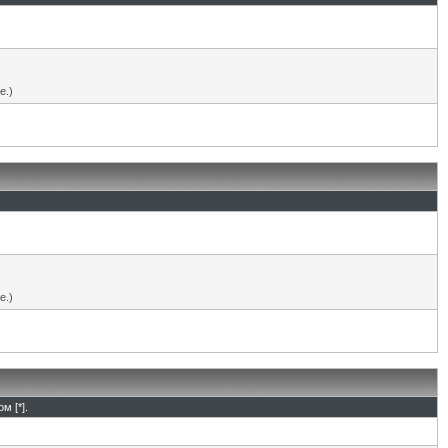
е.)
е.)
м [*].