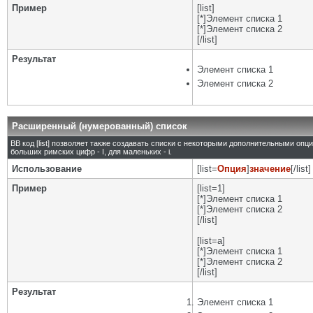
Пример
[list]
[*]Элемент списка 1
[*]Элемент списка 2
[/list]
Результат
Элемент списка 1
Элемент списка 2
Расширенный (нумерованный) список
BB код [list] позволяет также создавать списки с некоторыми дополнительными опц
больших римских цифр - I, для маленьких - i.
Использование
[list=
Опция
]
значение
[/list]
Пример
[list=1]
[*]Элемент списка 1
[*]Элемент списка 2
[/list]
[list=a]
[*]Элемент списка 1
[*]Элемент списка 2
[/list]
Результат
Элемент списка 1