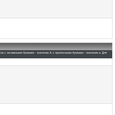
ска с заглавными буквами - значение A, с прописными буквами - значение а. Для