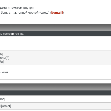
ами и текстом внутри.
быть с наклонной чертой (слеш) (
[/email]
)
тым соответственно.
b]
вом[/i]
/u]
сивом
lor]
[/color]