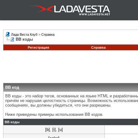
Лада Веста Клуб
>
Справка
BB коды
Регистрация
Справка
BB код
BB коды - это набор тегов, основанных на языке HTML и разработан
причём не нарушая целостность страницы. Возможность использован
сообщениях, вы должны убедиться, что они разрешены.
Ниже приведены примеры использования BB кодов.
BB коды
[b]
,
[i]
,
[u]