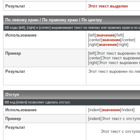
Результат
Этот текст выделен
По левому краю / По правому краю / По центру
BB коды [left], [right] и [center] выравнивают текст по левому или правому краю и по
Использование
[left]
значение
[/left]
[center]
значение
[/center]
[right]
значение
[/right]
Пример
[left]Этот текст выровнен п
[center]Этот текст выровнен
[right]Этот текст выровнен 
Результат
Этот текст выровнен по л
Отступ
BB код [indent] позволяет сделать отступ.
Использование
[indent]
значение
[/indent]
Пример
[indent]Этот текст с отступо
Результат
Этот текст с отступ