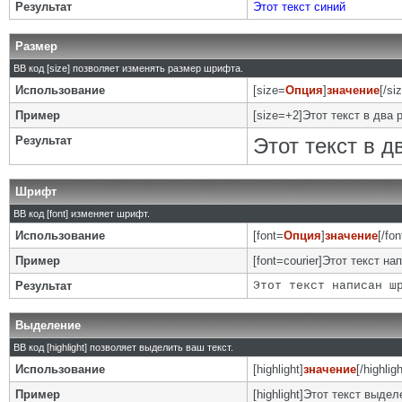
Результат
Этот текст синий
Размер
BB код [size] позволяет изменять размер шрифта.
Использование
[size=
Опция
]
значение
[/si
Пример
[size=+2]Этот текст в два 
Результат
Этот текст в 
Шрифт
BB код [font] изменяет шрифт.
Использование
[font=
Опция
]
значение
[/fon
Пример
[font=courier]Этот текст на
Результат
Этот текст написан ш
Выделение
BB код [highlight] позволяет выделить ваш текст.
Использование
[highlight]
значение
[/highligh
Пример
[highlight]Этот текст выделе