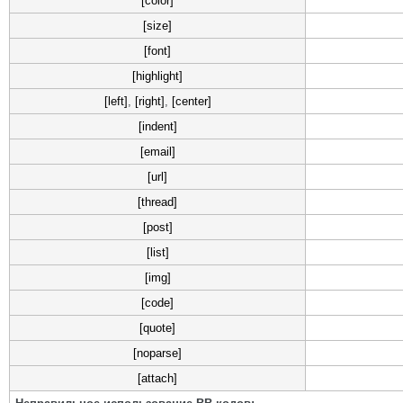
[color]
[size]
[font]
[highlight]
[left]
,
[right]
,
[center]
[indent]
[email]
[url]
[thread]
[post]
[list]
[img]
[code]
[quote]
[noparse]
[attach]