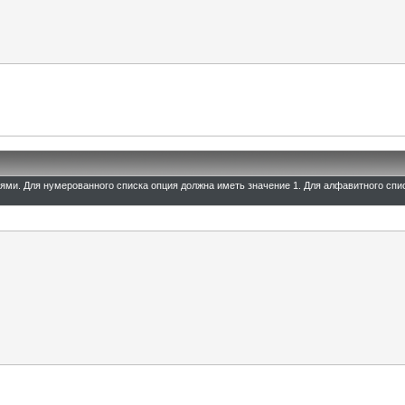
иями. Для нумерованного списка опция должна иметь значение 1. Для алфавитного спи