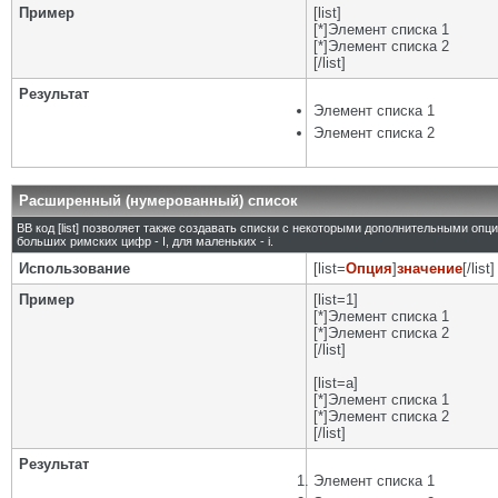
Пример
[list]
[*]Элемент списка 1
[*]Элемент списка 2
[/list]
Результат
Элемент списка 1
Элемент списка 2
Расширенный (нумерованный) список
BB код [list] позволяет также создавать списки с некоторыми дополнительными опц
больших римских цифр - I, для маленьких - i.
Использование
[list=
Опция
]
значение
[/list]
Пример
[list=1]
[*]Элемент списка 1
[*]Элемент списка 2
[/list]
[list=a]
[*]Элемент списка 1
[*]Элемент списка 2
[/list]
Результат
Элемент списка 1