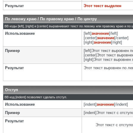
Результат
Этот текст выделен
По левому краю / По правому краю / По центру
BB коды [left], [right] и [center] выравнивают текст по левому или правому краю и по
Использование
[left]
значение
[/left]
[center]
значение
[/center]
[right]
значение
[/right]
Пример
[left]Этот текст выровнен п
[center]Этот текст выровнен
[right]Этот текст выровнен 
Результат
Этот текст выровнен по л
Отступ
BB код [indent] позволяет сделать отступ.
Использование
[indent]
значение
[/indent]
Пример
[indent]Этот текст с отступо
Результат
Этот текст с отступ