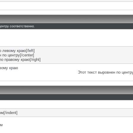
 центру соответственно.
о левому краю[/left]
 по центру[/center]
по правому краю[/right]
евому краю
Этот текст выровнен по центр
м[/indent]
ом