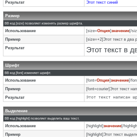
Результат
Этот текст синий
Размер
BB код [size] позволяет изменять размер шрифта.
Использование
[size=
Опция
]
значение
[/si
Пример
[size=+2]Этот текст в два 
Результат
Этот текст в 
Шрифт
BB код [font] изменяет шрифт.
Использование
[font=
Опция
]
значение
[/fon
Пример
[font=courier]Этот текст на
Результат
Этот текст написан ш
Выделение
BB код [highlight] позволяет выделить ваш текст.
Использование
[highlight]
значение
[/highligh
Пример
[highlight]Этот текст выделе