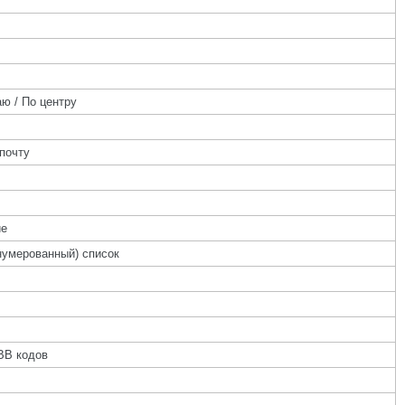
ю / По центру
почту
ие
нумерованный) список
BB кодов