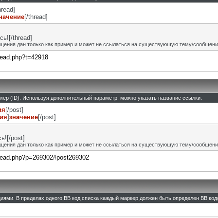
hread]
начение
[/thread]
ь![/thread]
щения дан только как пример и может не ссылаться на существующую тему/сообщени
hread.php?t=42918
омер (ID). Используя дополнительный параметр, можно указать название ссылки.
ия
[/post]
ния
]
значение
[/post]
![/post]
щения дан только как пример и может не ссылаться на существующую тему/сообщени
thread.php?p=269302#post269302
циями. В пределах одного BB код списка каждый маркер должен быть определен BB кодо