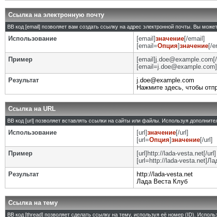
Ссылка на электронную почту
BB код [email] позволяет вам создать ссылку на адрес электронной почты. Вы може
Использование
[email]
значение
[/email]
[email=
Опция
]
значение
[/e
Пример
[email]j.doe@example.com[/
[email=j.doe@example.com]
Результат
j.doe@example.com
Нажмите здесь, чтобы отп
Ссылка на URL
BB код [url] позволяет вставлять ссылки на сайты или файлы. Используя дополнит
Использование
[url]
значение
[/url]
[url=
Опция
]
значение
[/url]
Пример
[url]http://lada-vesta.net[/url]
[url=http://lada-vesta.net]Л
Результат
http://lada-vesta.net
Лада Веста Клуб
Ссылка на тему
BB код [thread] позволяет сделать ссылку на тему, используя её номер (ID). Испо