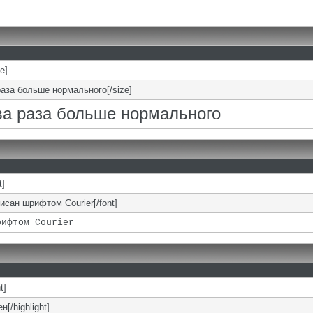
ze]
раза больше нормального[/size]
два раза больше нормального
t]
писан шрифтом Courier[/font]
рифтом Courier
t]
н[/highlight]