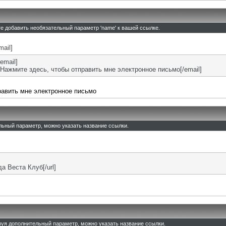
те добавить необязательный параметр 'name' к вашей ссылке.
mail]
email]
Нажмите здесь, чтобы отправить мне электронное письмо[/email]
равить мне электронное письмо
ельный параметр, можно указать название ссылки.
ада Веста Клуб[/url]
льзуя дополнительный параметр, можно указать название ссылки.