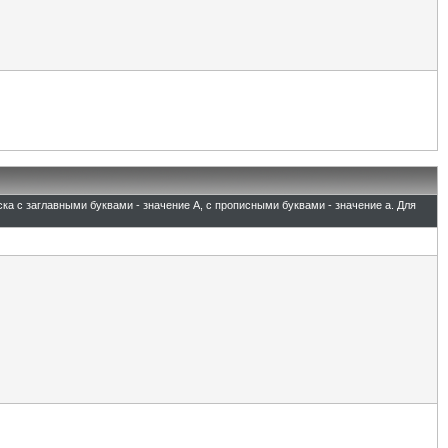
ска с заглавными буквами - значение A, с прописными буквами - значение а. Для