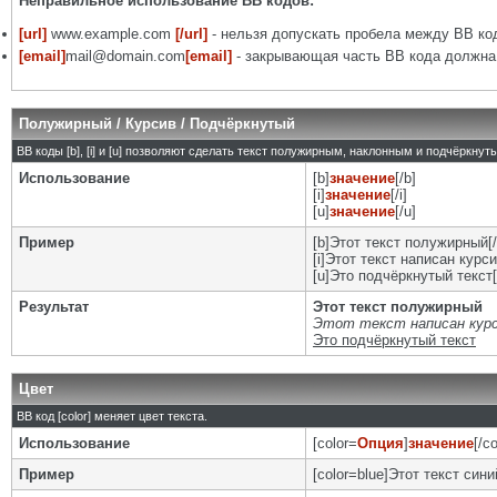
Неправильное использование BB кодов:
[url]
www.example.com
[/url]
- нельзя допускать пробела между BB код
[email]
mail@domain.com
[email]
- закрывающая часть BB кода должна 
Полужирный / Курсив / Подчёркнутый
BB коды [b], [i] и [u] позволяют сделать текст полужирным, наклонным и подчёркну
Использование
[b]
значение
[/b]
[i]
значение
[/i]
[u]
значение
[/u]
Пример
[b]Этот текст полужирный[/
[i]Этот текст написан курси
[u]Это подчёркнутый текст[
Результат
Этот текст полужирный
Этот текст написан кур
Это подчёркнутый текст
Цвет
BB код [color] меняет цвет текста.
Использование
[color=
Опция
]
значение
[/co
Пример
[color=blue]Этот текст синий