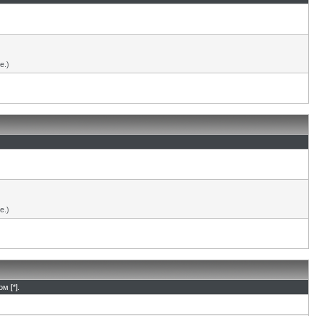
е.)
е.)
м [*].