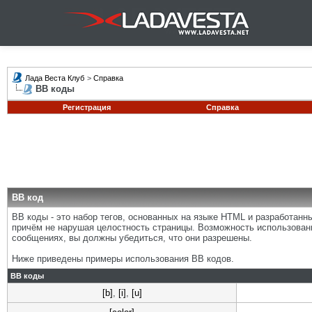
Лада Веста Клуб
>
Справка
BB коды
Регистрация
Справка
BB код
BB коды - это набор тегов, основанных на языке HTML и разработан
причём не нарушая целостность страницы. Возможность использован
сообщениях, вы должны убедиться, что они разрешены.
Ниже приведены примеры использования BB кодов.
BB коды
[b]
,
[i]
,
[u]