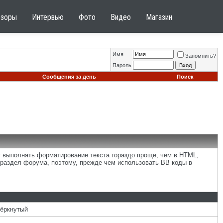
бзоры
Интервью
Фото
Видео
Магазин
Имя
Запомнить?
Пароль
Сообщения за день
Поиск
т выполнять форматирование текста гораздо проще, чем в HTML,
раздел форума, поэтому, прежде чем использовать BB коды в
чёркнутый