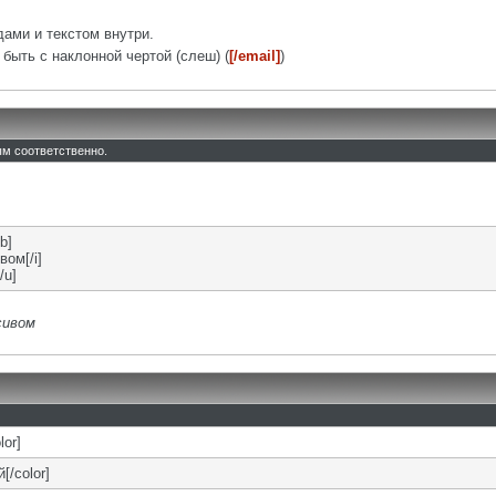
ами и текстом внутри.
быть с наклонной чертой (слеш) (
[/email]
)
тым соответственно.
b]
вом[/i]
/u]
сивом
lor]
[/color]