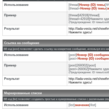
Использование
[thread]
Номер (ID) темы
[/t
[thread=
Номер (ID) темы
]
з
Пример
[thread]42918[/thread]
[thread=42918]Нажмите здес
(Предупреждение: ID темы/сооб
Результат
http://lada-vesta.net/showt
Нажмите здесь!
Ссылка на сообщение
BB код [post] позволяет сделать ссылку на конкретное сообщение, используя его н
Использование
[post]
Номер (ID) сообщен
[post=
Номер (ID) сообще
Пример
[post]269302[/post]
[post=269302]Нажмите здесь
(Предупреждение: ID темы/сооб
Результат
http://lada-vesta.net/show
Нажмите здесь!
Маркированные списки
BB код [list] позволяет создавать простые и нумерованные списки с различными оп
Использование
[list]
значение
[/list]