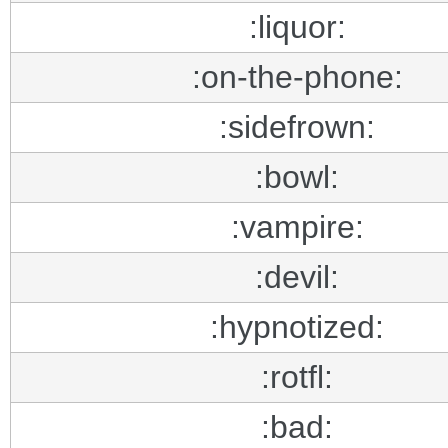
:liquor:
:on-the-phone:
:sidefrown:
:bowl:
:vampire:
:devil:
:hypnotized:
:rotfl:
:bad: