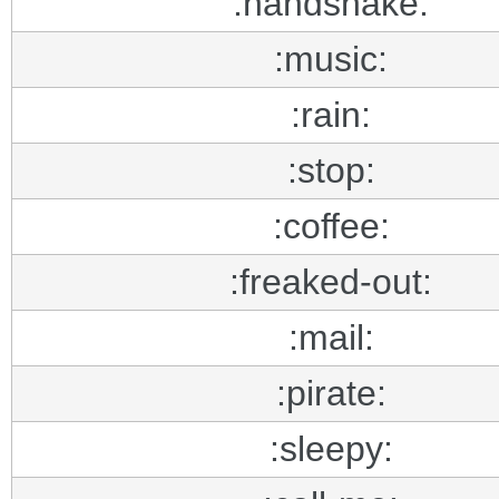
:handshake:
:music:
:rain:
:stop:
:coffee:
:freaked-out:
:mail:
:pirate:
:sleepy: