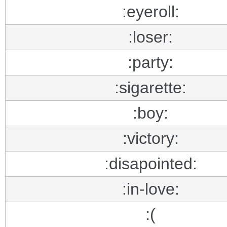
:eyeroll:
:loser:
:party:
:sigarette:
:boy:
:victory:
:disapointed:
:in-love:
:(