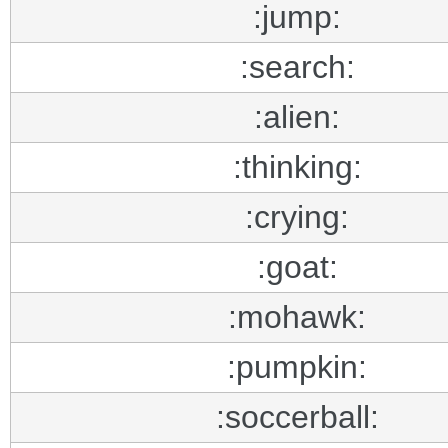
:jump:
:search:
:alien:
:thinking:
:crying:
:goat:
:mohawk:
:pumpkin:
:soccerball: