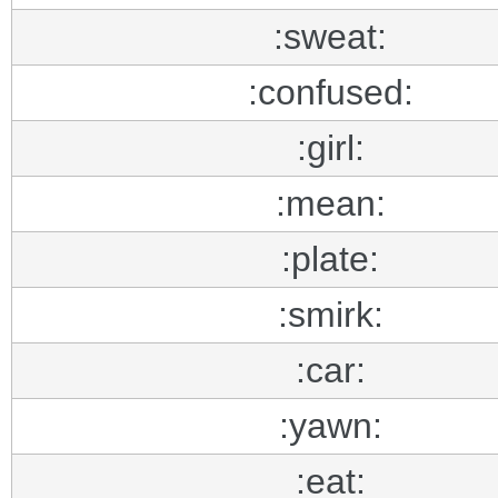
:sweat:
:confused:
:girl:
:mean:
:plate:
:smirk:
:car:
:yawn:
:eat: