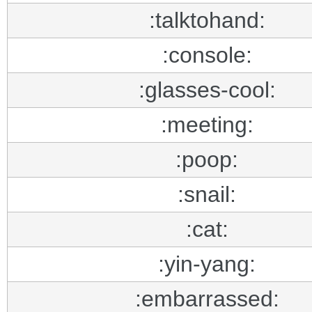
:talktohand:
:console:
:glasses-cool:
:meeting:
:poop:
:snail:
:cat:
:yin-yang:
:embarrassed: