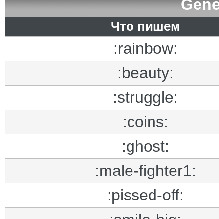
Gene
Что пишем
:rainbow:
:beauty:
:struggle:
:coins:
:ghost:
:male-fighter1:
:pissed-off: