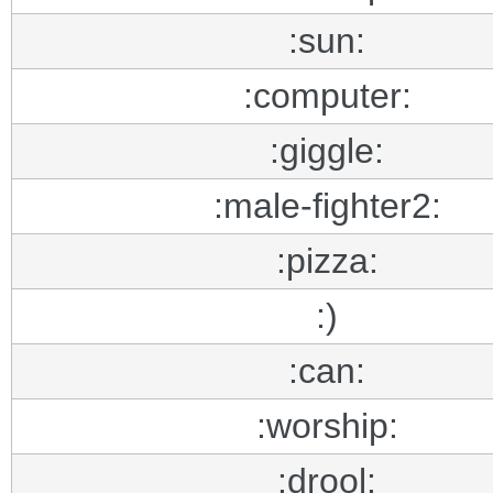
:sun:
:computer:
:giggle:
:male-fighter2:
:pizza:
:)
:can:
:worship:
:drool: