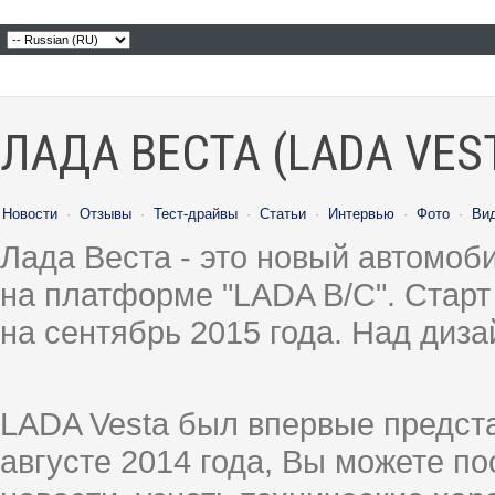
ЛАДА ВЕСТА (LADA VES
Новости
·
Отзывы
·
Тест-драйвы
·
Статьи
·
Интервью
·
Фото
·
Ви
Лада Веста - это новый автомо
на платформе "LADA B/C". Старт
на сентябрь 2015 года. Над диз
LADA Vesta был впервые предст
августе 2014 года, Вы можете п