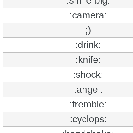
:smile-big:
:camera:
;)
:drink:
:knife:
:shock:
:angel:
:tremble:
:cyclops: