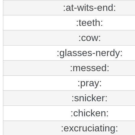
:at-wits-end:
:teeth:
:cow:
:glasses-nerdy:
:messed:
:pray:
:snicker:
:chicken:
:excruciating: