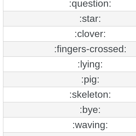
:question:
:star:
:clover:
:fingers-crossed:
:lying:
:pig:
:skeleton:
:bye:
:waving: