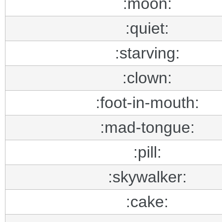
:moon:
:quiet:
:starving:
:clown:
:foot-in-mouth:
:mad-tongue:
:pill:
:skywalker:
:cake: