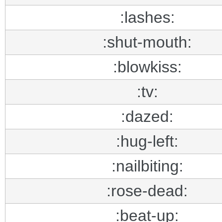
:lashes:
:shut-mouth:
:blowkiss:
:tv:
:dazed:
:hug-left:
:nailbiting:
:rose-dead:
:beat-up: