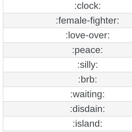
:clock:
:female-fighter:
:love-over:
:peace:
:silly:
:brb:
:waiting:
:disdain:
:island: