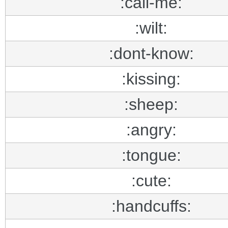
:call-me:
:wilt:
:dont-know:
:kissing:
:sheep:
:angry:
:tongue:
:cute:
:handcuffs: