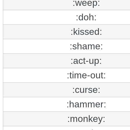
:weep:
:doh:
:kissed:
:shame:
:act-up:
:time-out:
:curse:
:hammer:
:monkey: