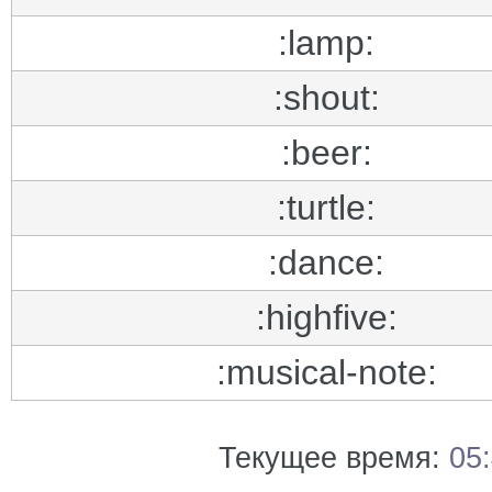
:lamp:
:shout:
:beer:
:turtle:
:dance:
:highfive:
:musical-note:
Текущее время:
05