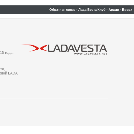
Обратная связь
-
Лада Веста Клуб
-
Архив
-
Вверх
15 года.
та,
новой LADA