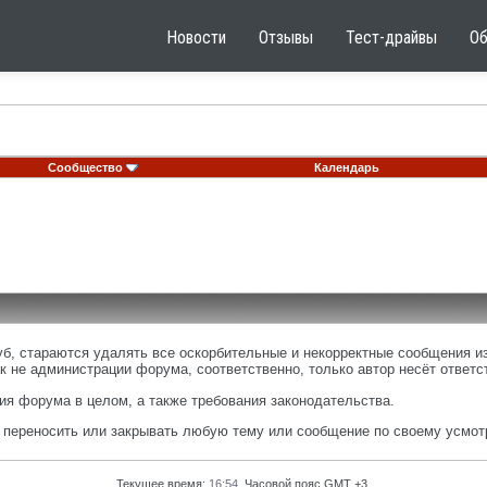
Новости
Отзывы
Тест-драйвы
О
Сообщество
Календарь
, стараются удалять все оскорбительные и некорректные сообщения из
к не администрации форума, соответственно, только автор несёт ответ
я форума в целом, а также требования законодательства.
, переносить или закрывать любую тему или сообщение по своему усмот
Текущее время:
16:54
. Часовой пояс GMT +3.