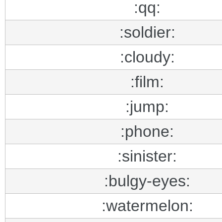
:qq:
:soldier:
:cloudy:
:film:
:jump:
:phone:
:sinister:
:bulgy-eyes:
:watermelon: