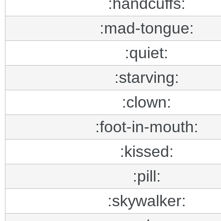
:handcuffs:
:mad-tongue:
:quiet:
:starving:
:clown:
:foot-in-mouth:
:kissed:
:pill:
:skywalker: