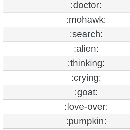
:doctor:
:mohawk:
:search:
:alien:
:thinking:
:crying:
:goat:
:love-over:
:pumpkin: