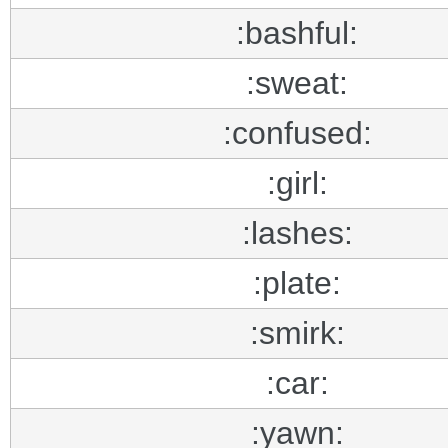
:bashful:
:sweat:
:confused:
:girl:
:lashes:
:plate:
:smirk:
:car:
:yawn: