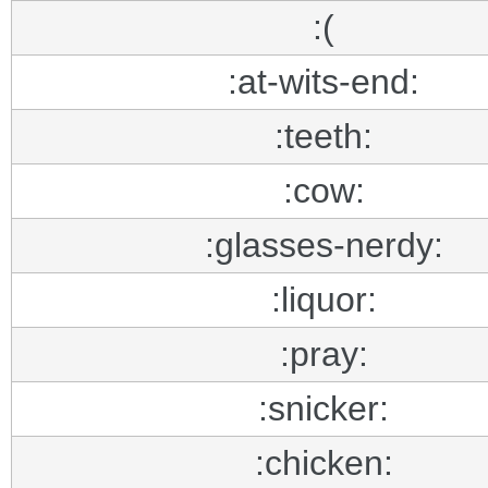
:(
:at-wits-end:
:teeth:
:cow:
:glasses-nerdy:
:liquor:
:pray:
:snicker:
:chicken: