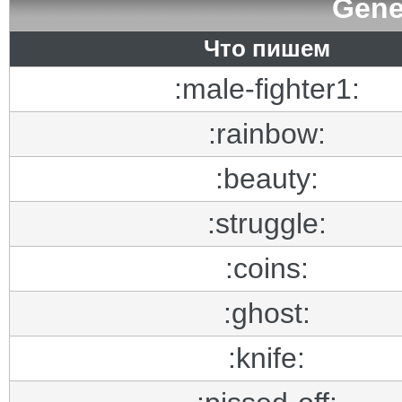
Gene
Что пишем
:male-fighter1:
:rainbow:
:beauty:
:struggle:
:coins:
:ghost:
:knife: