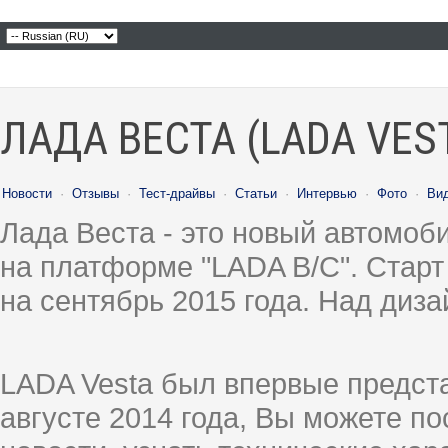
ЛАДА ВЕСТА (LADA VES
Новости
·
Отзывы
·
Тест-драйвы
·
Статьи
·
Интервью
·
Фото
·
Ви
Лада Веста - это новый автомо
на платформе "LADA B/C". Старт
на сентябрь 2015 года. Над диз
LADA Vesta был впервые предст
августе 2014 года, Вы можете п