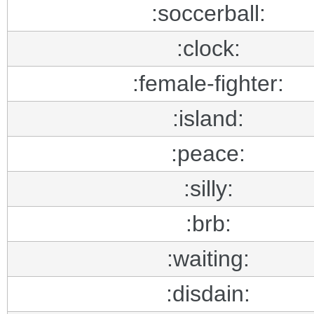
:soccerball:
:clock:
:female-fighter:
:island:
:peace:
:silly:
:brb:
:waiting:
:disdain: