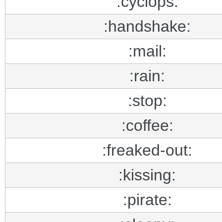
:cyclops:
:handshake:
:mail:
:rain:
:stop:
:coffee:
:freaked-out:
:kissing:
:pirate: