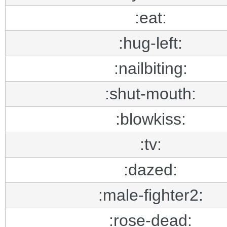
:eat:
:hug-left:
:nailbiting:
:shut-mouth:
:blowkiss:
:tv:
:dazed:
:male-fighter2:
:rose-dead: