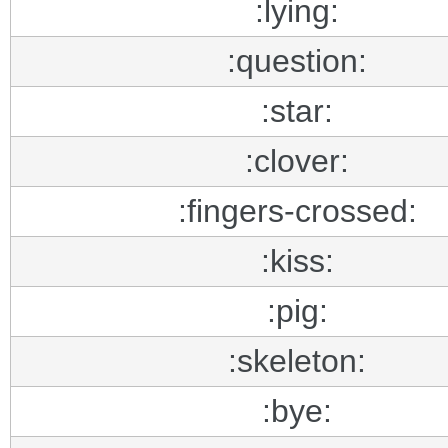
:lying:
:question:
:star:
:clover:
:fingers-crossed:
:kiss:
:pig:
:skeleton:
:bye: