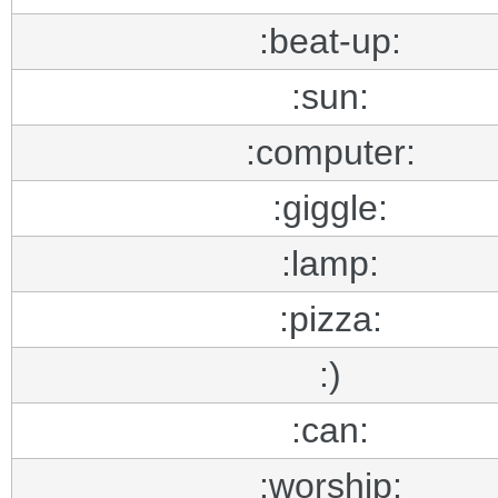
:beat-up:
:sun:
:computer:
:giggle:
:lamp:
:pizza:
:)
:can:
:worship: