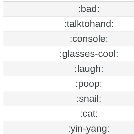
:bad:
:talktohand:
:console:
:glasses-cool:
:laugh:
:poop:
:snail:
:cat:
:yin-yang: