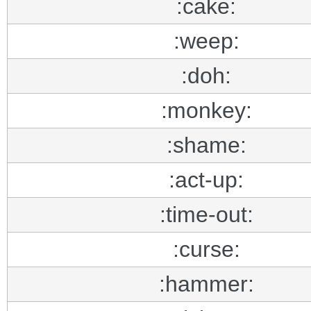
:cake:
:weep:
:doh:
:monkey:
:shame:
:act-up:
:time-out:
:curse:
:hammer: