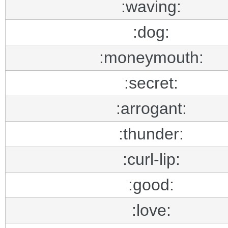
:waving:
:dog:
:moneymouth:
:secret:
:arrogant:
:thunder:
:curl-lip:
:good:
:love: