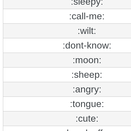
:sleepy:
:call-me:
:wilt:
:dont-know:
:moon:
:sheep:
:angry:
:tongue:
:cute: