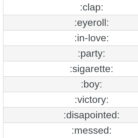
:clap:
:eyeroll:
:in-love:
:party:
:sigarette:
:boy:
:victory:
:disapointed:
:messed: