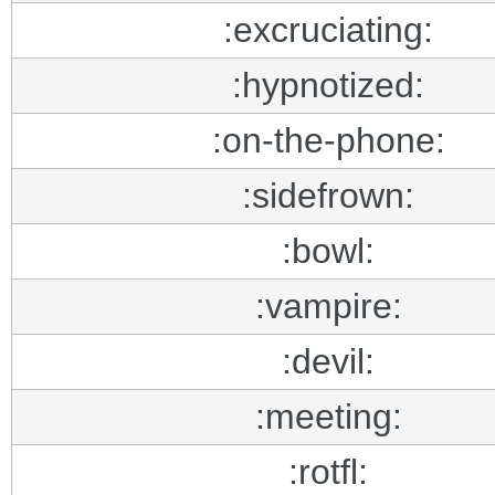
:excruciating:
:hypnotized:
:on-the-phone:
:sidefrown:
:bowl:
:vampire:
:devil:
:meeting:
:rotfl: