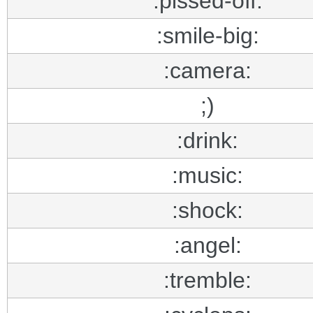
:pissed-off:
:smile-big:
:camera:
;)
:drink:
:music:
:shock:
:angel:
:tremble: