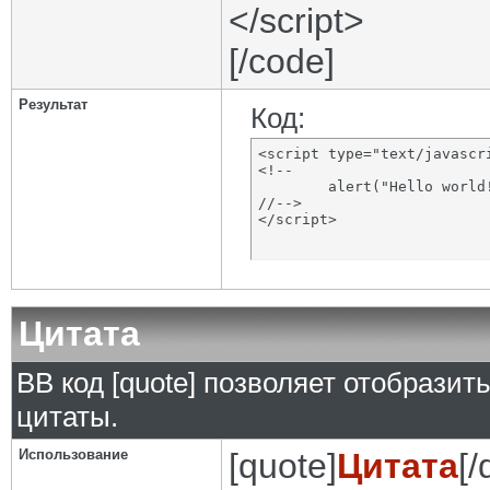
</script>
[/code]
Результат
Код:
<script type="text/javascri
<!--

	alert("Hello world!");

//-->

</script>
Цитата
BB код [quote] позволяет отобразит
цитаты.
Использование
[quote]
Цитата
[/