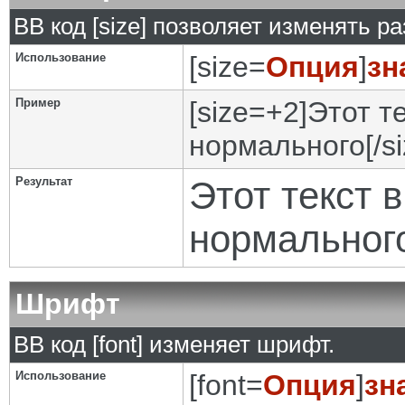
BB код [size] позволяет изменять р
Использование
[size=
Опция
]
зн
Пример
[size=+2]Этот т
нормального[/si
Результат
Этот текст 
нормальног
Шрифт
BB код [font] изменяет шрифт.
Использование
[font=
Опция
]
зн