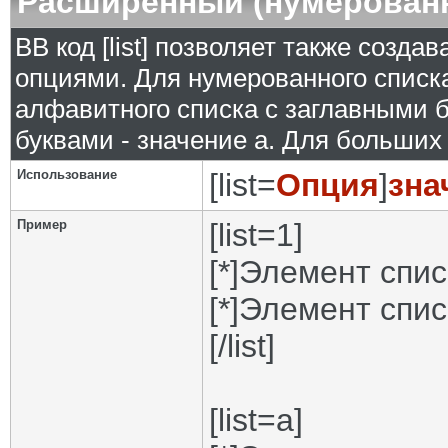
Расширенный (нумерован
BB код [list] позволяет также созд
опциями. Для нумерованного списка
алфавитного списка с заглавными б
буквами - значение а. Для больших р
Использование
[list=
Опция
]
зна
Пример
[list=1]
[*]Элемент спис
[*]Элемент спис
[/list]
[list=a]