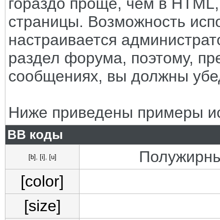
гораздо проще, чем в HTML
страницы. Возможность исп
настраивается администрат
раздел форума, поэтому, пр
сообщениях, вы должны убе
Ниже приведены примеры ис
BB коды
Полужирны
[b]
,
[i]
,
[u]
[color]
[size]