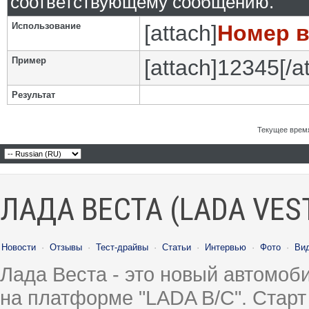
соответствующему сообщению.
Использование
[attach]
Номер 
Пример
[attach]12345[/a
Результат
Текущее врем
ЛАДА ВЕСТА (LADA VES
Новости
·
Отзывы
·
Тест-драйвы
·
Статьи
·
Интервью
·
Фото
·
Ви
Лада Веста - это новый автомо
на платформе "LADA B/C". Старт