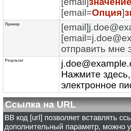
[email]
значени
[email=
Опция
]
з
Пример
[email]j.doe@ex
[email=j.doe@e
отправить мне 
Результат
j.doe@example
Нажмите здесь,
электронное пи
Ссылка на URL
BB код [url] позволяет вставлять с
дополнительный параметр, можно у