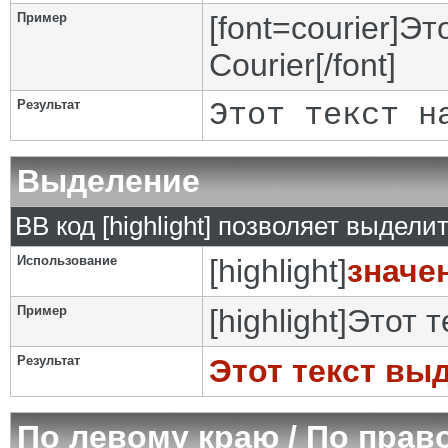
Пример
[font=courier]Э
Courier[/font]
Результат
Этот текст н
Выделение
BB код [highlight] позволяет выделит
Использование
[highlight]
значе
Пример
[highlight]Этот 
Результат
Этот текст вы
По левому краю / По прав