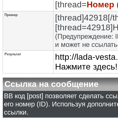
[thread=
Номер 
Пример
[thread]42918[/t
[thread=42918]Н
(Предупреждение: I
и может не ссылат
Результат
http://lada-ves
Нажмите здесь!
Ссылка на сообщение
BB код [post] позволяет сделать сс
его номер (ID). Используя дополни
ссылки.