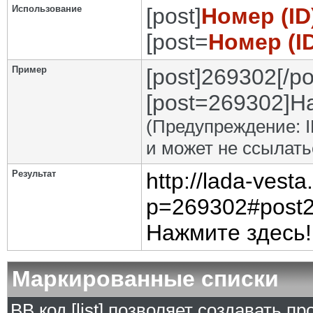
Использование
[post]
Номер (I
[post=
Номер (I
Пример
[post]269302[/po
[post=269302]На
(Предупреждение: I
и может не ссылат
Результат
http://lada-vest
p=269302#post
Нажмите здесь!
Маркированные списки
BB код [list] позволяет создавать 