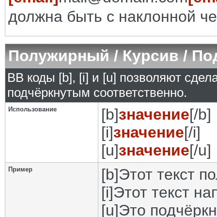
должна быть с наклонной че
Полужирный / Курсив / П
BB коды [b], [i] и [u] позволяют сд
подчёркнутым соответственно.
Использование
[b]
значение
[/b]
[i]
значение
[/i]
[u]
значение
[/u]
Пример
[b]Этот текст п
[i]Этот текст на
[u]Это подчёркн