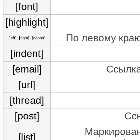
[font]
[highlight]
По левому краю
[left]
,
[right]
,
[center]
[indent]
[email]
Ссылка
[url]
[thread]
[post]
Сс
Маркирован
[list]