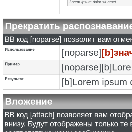
Lorem ipsum dolor sit amet
Прекратить распознавани
BB код [noparse] позволит вам отм
Использование
[noparse]
[b]зна
Пример
[noparse][b]Lore
Результат
[b]Lorem ipsum d
Вложение
BB код [attach] позволяет вам ото
внизу. Будут отображены только те