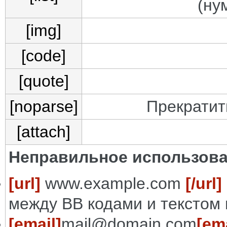
(ну
[img]
[code]
[quote]
[noparse]
Прекратит
[attach]
Неправильное использова
[url]
www.example.com
[/url]
между BB кодами и текстом 
[email]
mail@domain.com
[ema