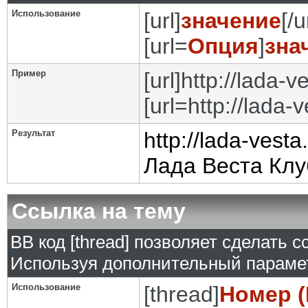
Использование
[url]
значение
[/u
[url=
Опция
]
зна
Пример
[url]http://lada-ve
[url=http://lada-
Результат
http://lada-vesta
Лада Веста Клу
Ссылка на тему
BB код [thread] позволяет сделать с
Используя дополнительный парамет
Использование
[thread]
Номер (