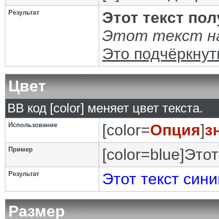
Результат
Этот текст по
Этот текст на
Это подчёркнут
Цвет
BB код [color] меняет цвет текста.
Использование
[color=
Опция
]
з
Пример
[color=blue]Этот
Результат
Этот текст сини
Размер