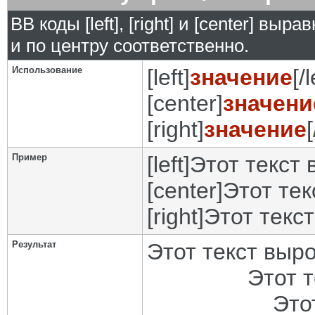
BB коды [left], [right] и [center] в
и по центру соответственно.
Использование
[left]
значение
[/l
[center]
значени
[right]
значение
[
Пример
[left]Этот текст
[center]Этот те
[right]Этот текс
Результат
Этот текст выр
Этот 
Это