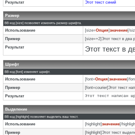
Результат
Этот текст синий
Размер
BB код [size] позволяет изменять размер шрифта.
Использование
[size=
Опция
]
значение
[/si
Пример
[size=+2]Этот текст в два 
Результат
Этот текст в 
Шрифт
BB код [font] изменяет шрифт.
Использование
[font=
Опция
]
значение
[/fon
Пример
[font=courier]Этот текст на
Результат
Этот текст написан ш
Выделение
BB код [highlight] позволяет выделить ваш текст.
Использование
[highlight]
значение
[/highligh
Пример
[highlight]Этот текст выделе