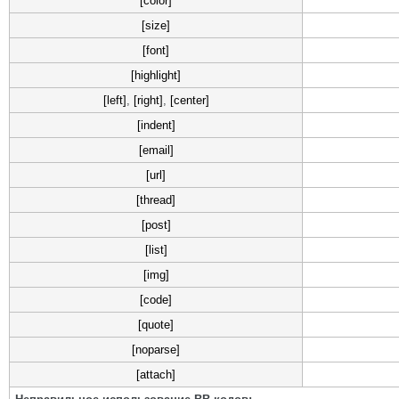
[color]
[size]
[font]
[highlight]
[left]
,
[right]
,
[center]
[indent]
[email]
[url]
[thread]
[post]
[list]
[img]
[code]
[quote]
[noparse]
[attach]