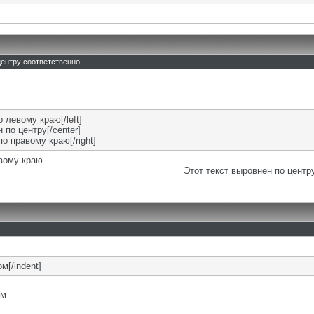
 центру соответственно.
о левому краю[/left]
 по центру[/center]
по правому краю[/right]
евому краю
Этот текст выровнен по центр
м[/indent]
ом