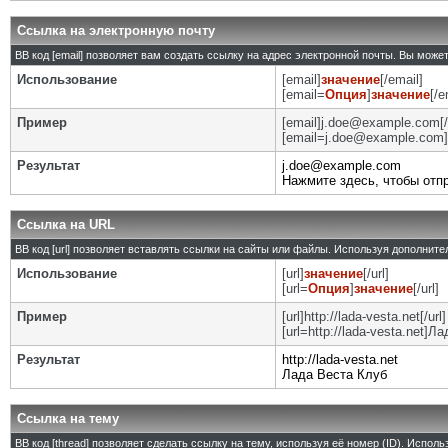
Ссылка на электронную почту
BB код [email] позволяет вам создать ссылку на адрес электронной почты. Вы може
Использование
[email]
значение
[/email]
[email=
Опция
]
значение
[/e
Пример
[email]j.doe@example.com[/
[email=j.doe@example.com]
Результат
j.doe@example.com
Нажмите здесь, чтобы отп
Ссылка на URL
BB код [url] позволяет вставлять ссылки на сайты или файлы. Используя дополнит
Использование
[url]
значение
[/url]
[url=
Опция
]
значение
[/url]
Пример
[url]http://lada-vesta.net[/url]
[url=http://lada-vesta.net]Л
Результат
http://lada-vesta.net
Лада Веста Клуб
Ссылка на тему
BB код [thread] позволяет сделать ссылку на тему, используя её номер (ID). Испо