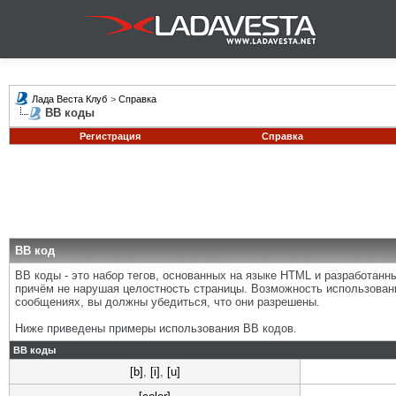
Лада Веста Клуб
>
Справка
BB коды
Регистрация
Справка
BB код
BB коды - это набор тегов, основанных на языке HTML и разработан
причём не нарушая целостность страницы. Возможность использован
сообщениях, вы должны убедиться, что они разрешены.
Ниже приведены примеры использования BB кодов.
BB коды
[b]
,
[i]
,
[u]