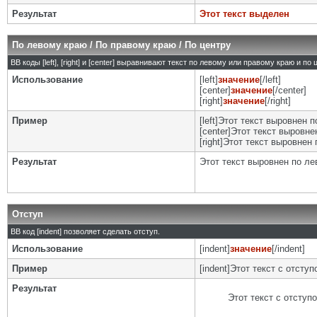
Результат
Этот текст выделен
По левому краю / По правому краю / По центру
BB коды [left], [right] и [center] выравнивают текст по левому или правому краю и по
Использование
[left]
значение
[/left]
[center]
значение
[/center]
[right]
значение
[/right]
Пример
[left]Этот текст выровнен п
[center]Этот текст выровнен
[right]Этот текст выровнен 
Результат
Этот текст выровнен по л
Отступ
BB код [indent] позволяет сделать отступ.
Использование
[indent]
значение
[/indent]
Пример
[indent]Этот текст с отступо
Результат
Этот текст с отступ