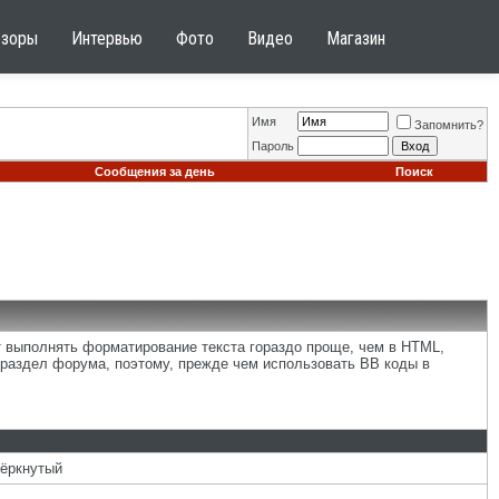
бзоры
Интервью
Фото
Видео
Магазин
Имя
Запомнить?
Пароль
Сообщения за день
Поиск
т выполнять форматирование текста гораздо проще, чем в HTML,
раздел форума, поэтому, прежде чем использовать BB коды в
чёркнутый