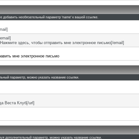
те добавить необязательный параметр 'name' к вашей ссылке.
mail]
email]
Нажмите здесь, чтобы отправить мне электронное письмо[/email]
равить мне электронное письмо
ельный параметр, можно указать название ссылки.
ада Веста Клуб[/url]
льзуя дополнительный параметр, можно указать название ссылки.