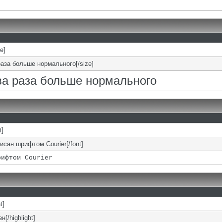
ze]
раза больше нормального[/size]
два раза больше нормального
t]
писан шрифтом Courier[/font]
рифтом Courier
t]
н[/highlight]