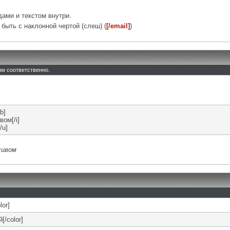
ами и текстом внутри.
быть с наклонной чертой (слеш) (
[/email]
)
тым соответственно.
b]
вом[/i]
/u]
сивом
lor]
[/color]