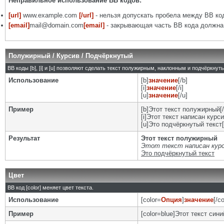
Неправильное использование BB кодов:
[url]
www.example.com
[/url]
- нельзя допускать пробела между BB код
[email]
mail@domain.com
[email]
- закрывающая часть BB кода должна 
Полужирный / Курсив / Подчёркнутый
BB коды [b], [i] и [u] позволяют сделать текст полужирным, наклонным и подчёркну
Использование
[b]
значение
[/b]
[i]
значение
[/i]
[u]
значение
[/u]
Пример
[b]Этот текст полужирный[/
[i]Этот текст написан курси
[u]Это подчёркнутый текст[
Результат
Этот текст полужирный
Этот текст написан кур
Это подчёркнутый текст
Цвет
BB код [color] меняет цвет текста.
Использование
[color=
Опция
]
значение
[/co
Пример
[color=blue]Этот текст синий