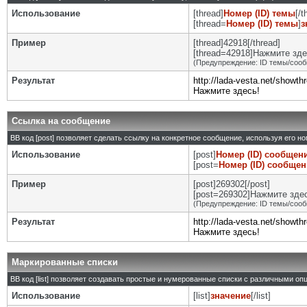
Использование
[thread]
Номер (ID) темы
[/t
[thread=
Номер (ID) темы
]
з
Пример
[thread]42918[/thread]
[thread=42918]Нажмите здес
(Предупреждение: ID темы/сооб
Результат
http://lada-vesta.net/showt
Нажмите здесь!
Ссылка на сообщение
BB код [post] позволяет сделать ссылку на конкретное сообщение, используя его н
Использование
[post]
Номер (ID) сообщен
[post=
Номер (ID) сообще
Пример
[post]269302[/post]
[post=269302]Нажмите здесь
(Предупреждение: ID темы/сооб
Результат
http://lada-vesta.net/show
Нажмите здесь!
Маркированные списки
BB код [list] позволяет создавать простые и нумерованные списки с различными оп
Использование
[list]
значение
[/list]