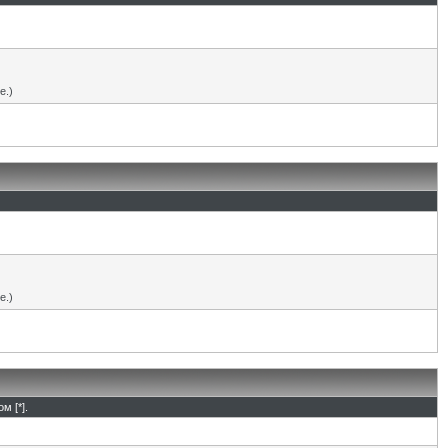
е.)
е.)
м [*].