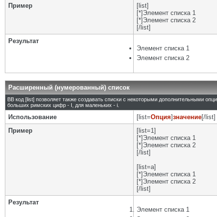
Пример
[list]
[*]Элемент списка 1
[*]Элемент списка 2
[/list]
Результат
Элемент списка 1
Элемент списка 2
Расширенный (нумерованный) список
BB код [list] позволяет также создавать списки с некоторыми дополнительными опц
больших римских цифр - I, для маленьких - i.
Использование
[list=
Опция
]
значение
[/list]
Пример
[list=1]
[*]Элемент списка 1
[*]Элемент списка 2
[/list]
[list=a]
[*]Элемент списка 1
[*]Элемент списка 2
[/list]
Результат
Элемент списка 1