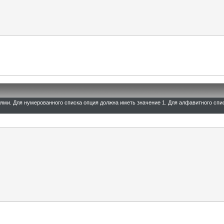
иями. Для нумерованного списка опция должна иметь значение 1. Для алфавитного спи