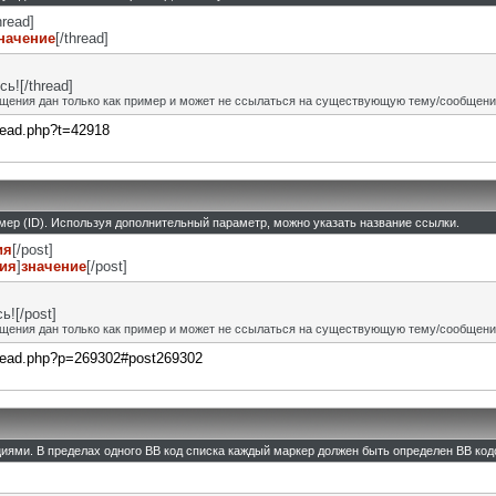
hread]
начение
[/thread]
ь![/thread]
щения дан только как пример и может не ссылаться на существующую тему/сообщени
hread.php?t=42918
омер (ID). Используя дополнительный параметр, можно указать название ссылки.
ия
[/post]
ния
]
значение
[/post]
![/post]
щения дан только как пример и может не ссылаться на существующую тему/сообщени
thread.php?p=269302#post269302
циями. В пределах одного BB код списка каждый маркер должен быть определен BB кодо