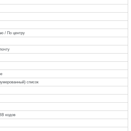
ю / По центру
почту
ие
нумерованный) список
BB кодов