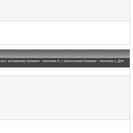
ска с заглавными буквами - значение A, с прописными буквами - значение а. Для