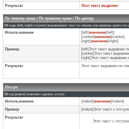
Результат
Этот текст выделен
По левому краю / По правому краю / По центру
BB коды [left], [right] и [center] выравнивают текст по левому или правому краю и по
Использование
[left]
значение
[/left]
[center]
значение
[/center]
[right]
значение
[/right]
Пример
[left]Этот текст выровнен п
[center]Этот текст выровнен
[right]Этот текст выровнен 
Результат
Этот текст выровнен по л
Отступ
BB код [indent] позволяет сделать отступ.
Использование
[indent]
значение
[/indent]
Пример
[indent]Этот текст с отступо
Результат
Этот текст с отступ