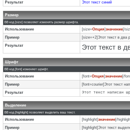
Результат
Этот текст синий
Размер
BB код [size] позволяет изменять размер шрифта.
Использование
[size=
Опция
]
значение
[/si
Пример
[size=+2]Этот текст в два 
Результат
Этот текст в 
Шрифт
BB код [font] изменяет шрифт.
Использование
[font=
Опция
]
значение
[/fon
Пример
[font=courier]Этот текст на
Результат
Этот текст написан ш
Выделение
BB код [highlight] позволяет выделить ваш текст.
Использование
[highlight]
значение
[/highligh
Пример
[highlight]Этот текст выделе