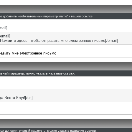
те добавить необязательный параметр 'name' к вашей ссылке.
mail]
email]
Нажмите здесь, чтобы отправить мне электронное письмо[/email]
равить мне электронное письмо
ельный параметр, можно указать название ссылки.
ада Веста Клуб[/url]
льзуя дополнительный параметр, можно указать название ссылки.