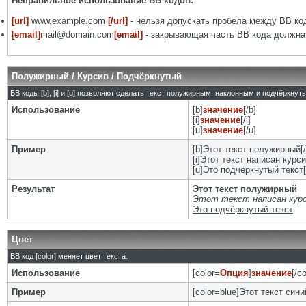
Неправильное использование BB кодов:
[url]
www.example.com
[/url]
- нельзя допускать пробела между BB код
[email]
mail@domain.com
[email]
- закрывающая часть BB кода должна 
Полужирный / Курсив / Подчёркнутый
BB коды [b], [i] и [u] позволяют сделать текст полужирным, наклонным и подчёркну
Использование
[b]
значение
[/b]
[i]
значение
[/i]
[u]
значение
[/u]
Пример
[b]Этот текст полужирный[/
[i]Этот текст написан курси
[u]Это подчёркнутый текст[
Результат
Этот текст полужирный
Этот текст написан кур
Это подчёркнутый текст
Цвет
BB код [color] меняет цвет текста.
Использование
[color=
Опция
]
значение
[/co
Пример
[color=blue]Этот текст синий