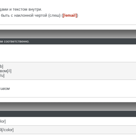
ами и текстом внутри.
быть с наклонной чертой (слеш) (
[/email]
)
тым соответственно.
b]
вом[/i]
/u]
сивом
lor]
[/color]