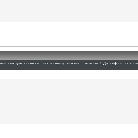
иями. Для нумерованного списка опция должна иметь значение 1. Для алфавитного спи