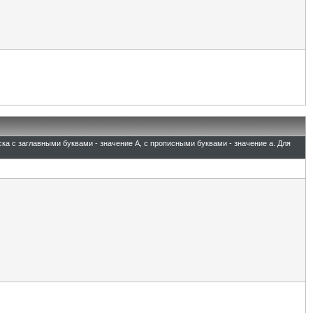
ска с заглавными буквами - значение A, с прописными буквами - значение а. Для