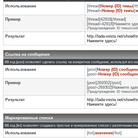
Использование
[thread]
Номер (ID) темы
[/t
[thread=
Номер (ID) темы
]
з
Пример
[thread]42918[/thread]
[thread=42918]Нажмите здес
(Предупреждение: ID темы/сооб
Результат
http://lada-vesta.net/showt
Нажмите здесь!
Ссылка на сообщение
BB код [post] позволяет сделать ссылку на конкретное сообщение, используя его н
Использование
[post]
Номер (ID) сообщен
[post=
Номер (ID) сообще
Пример
[post]269302[/post]
[post=269302]Нажмите здесь
(Предупреждение: ID темы/сооб
Результат
http://lada-vesta.net/show
Нажмите здесь!
Маркированные списки
BB код [list] позволяет создавать простые и нумерованные списки с различными оп
Использование
[list]
значение
[/list]