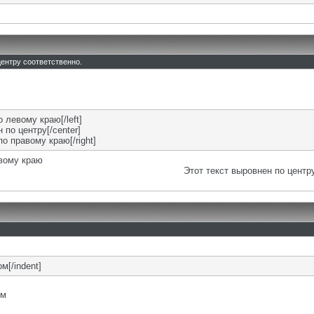
 центру соответственно.
о левому краю[/left]
 по центру[/center]
по правому краю[/right]
евому краю
Этот текст выровнен по центр
м[/indent]
ом