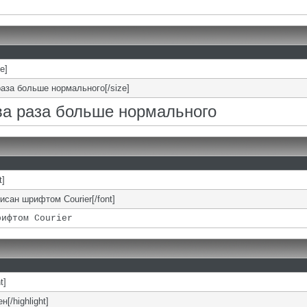
ze]
раза больше нормального[/size]
два раза больше нормального
t]
писан шрифтом Courier[/font]
рифтом Courier
t]
н[/highlight]