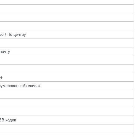
ю / По центру
почту
ие
нумерованный) список
BB кодов