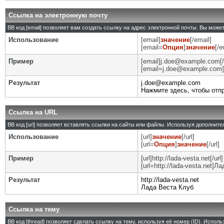
Ссылка на электронную почту
BB код [email] позволяет вам создать ссылку на адрес электронной почты. Вы може
Использование
[email]
значение
[/email]
[email=
Опция
]
значение
[/e
Пример
[email]j.doe@example.com[/
[email=j.doe@example.com]
Результат
j.doe@example.com
Нажмите здесь, чтобы отп
Ссылка на URL
BB код [url] позволяет вставлять ссылки на сайты или файлы. Используя дополнит
Использование
[url]
значение
[/url]
[url=
Опция
]
значение
[/url]
Пример
[url]http://lada-vesta.net[/url]
[url=http://lada-vesta.net]Л
Результат
http://lada-vesta.net
Лада Веста Клуб
Ссылка на тему
BB код [thread] позволяет сделать ссылку на тему, используя её номер (ID). Испо