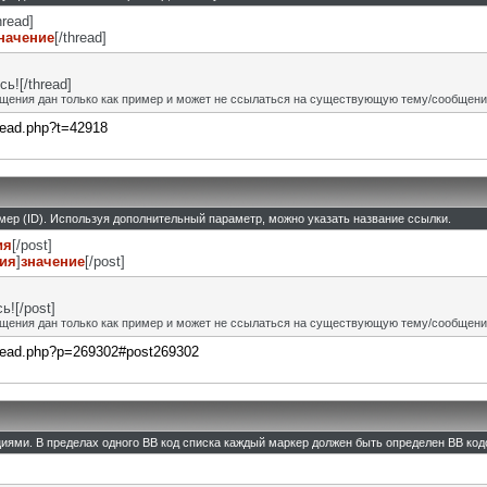
hread]
начение
[/thread]
ь![/thread]
щения дан только как пример и может не ссылаться на существующую тему/сообщени
hread.php?t=42918
омер (ID). Используя дополнительный параметр, можно указать название ссылки.
ия
[/post]
ния
]
значение
[/post]
![/post]
щения дан только как пример и может не ссылаться на существующую тему/сообщени
thread.php?p=269302#post269302
циями. В пределах одного BB код списка каждый маркер должен быть определен BB кодо