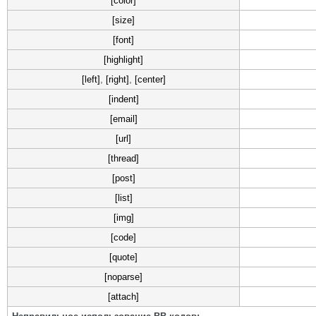
[color]
[size]
[font]
[highlight]
[left]
,
[right]
,
[center]
[indent]
[email]
[url]
[thread]
[post]
[list]
[img]
[code]
[quote]
[noparse]
[attach]