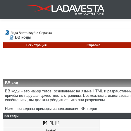
Лада Веста Клуб
>
Справка
BB коды
Регистрация
Справка
BB код
BB коды - это набор тегов, основанных на языке HTML и разработан
причём не нарушая целостность страницы. Возможность использован
сообщениях, вы должны убедиться, что они разрешены.
Ниже приведены примеры использования BB кодов.
BB коды
[b]
,
[i]
,
[u]