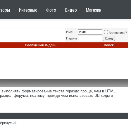
бзоры
Интервью
Фото
Видео
Магазин
Имя
Запомнить?
Пароль
Сообщения за день
Поиск
т выполнять форматирование текста гораздо проще, чем в HTML,
раздел форума, поэтому, прежде чем использовать BB коды в
чёркнутый