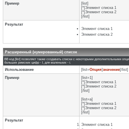
Пример
[list]
[*]Элемент списка 1
[*]Элемент списка 2
[/list]
Результат
Элемент списка 1
Элемент списка 2
Расширенный (нумерованный) список
BB код [list] позволяет также создавать списки с некоторыми дополнительными опц
больших римских цифр - I, для маленьких - i.
Использование
[list=
Опция
]
значение
[/list]
Пример
[list=1]
[*]Элемент списка 1
[*]Элемент списка 2
[/list]
[list=a]
[*]Элемент списка 1
[*]Элемент списка 2
[/list]
Результат
Элемент списка 1