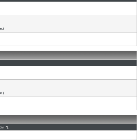
е.)
е.)
м [*].