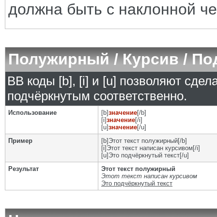
должна быть с наклонной че
Полужирный / Курсив / П
BB коды [b], [i] и [u] позволяют сд
подчёркнутым соответственно.
Использование
[b]
значение
[/b]
[i]
значение
[/i]
[u]
значение
[/u]
Пример
[b]Этот текст полужирный[/b]
[i]Этот текст написан курсивом[/i]
[u]Это подчёркнутый текст[/u]
Результат
Этот текст полужирный
Этот текст написан курсивом
Это подчёркнутый текст