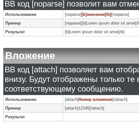
BB код [noparse] позволит вам отм
Использование
[noparse]
[b]значение[/b]
[/noparse]
Пример
[noparse][b]Lorem ipsum dolor sit amet[/
Результат
[b]Lorem ipsum dolor sit amet[/b]
Вложение
BB код [attach] позволяет вам ото
внизу. Будут отображены только те
соответствующему сообщению.
Использование
[attach]
Номер вложения
[/attach]
Пример
[attach]12345[/attach]
Результат