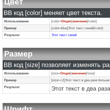
Цвет
BB код [color] меняет цвет текста.
Использование
[color=
Опция
]
значение
[/color]
Пример
[color=blue]Этот текст синий[/color]
Результат
Этот текст синий
Размер
BB код [size] позволяет изменять р
Использование
[size=
Опция
]
значение
[/size]
Пример
[size=+2]Этот текст в два раза больше
Результат
Этот текст в два ра
Шрифт