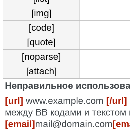
[img]
[code]
[quote]
[noparse]
[attach]
Неправильное использова
[url]
www.example.com
[/url]
между BB кодами и текстом 
[email]
mail@domain.com
[ema