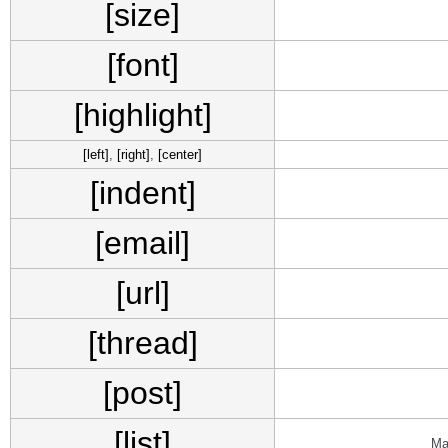
[size]
[font]
[highlight]
[left]
,
[right]
,
[center]
[indent]
[email]
[url]
[thread]
[post]
[list]
Ма