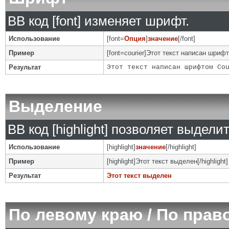
BB код [font] изменяет шрифт.
Использование
[font=
Опция
]
значение
[/font]
Пример
[font=courier]Этот текст написан шрифто
Результат
Этот текст написан шрифтом Co
Выделение
BB код [highlight] позволяет выделит
Использование
[highlight]
значение
[/highlight]
Пример
[highlight]Этот текст выделен[/highlight]
Результат
Этот текст выделен
По левому краю / По прав