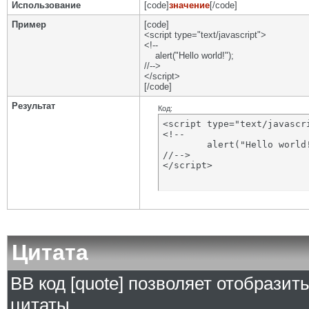
Использование
[code]
значение
[/code]
Пример
[code]
<script type="text/javascript">
<!--
alert("Hello world!");
//-->
</script>
[/code]
Результат
Код:
<script type="text/javascri
<!--

	alert("Hello world!");

//-->

</script>
Цитата
BB код [quote] позволяет отобразит
цитаты.