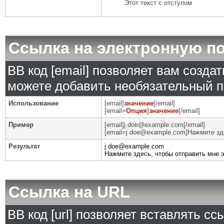
Этот текст с отступом
Ссылка на электронную п
BB код [email] позволяет вам созда
можете добавить необязательный п
Использование
[email]
значение
[/email]
[email=
Опция
]
значение
[/email]
Пример
[email]j.doe@example.com[/email]
[email=j.doe@example.com]Нажмите зде
Результат
j.doe@example.com
Нажмите здесь, чтобы отправить мне 
Ссылка на URL
BB код [url] позволяет вставлять с