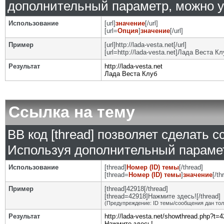
дополнительный параметр, можно у
Использование
[url]
значение
[/url]
[url=
Опция
]
значение
[/url]
Пример
[url]http://lada-vesta.net[/url]
[url=http://lada-vesta.net]Лада Веста Клу
Результат
http://lada-vesta.net
Лада Веста Клуб
Ссылка на тему
BB код [thread] позволяет сделать с
Используя дополнительный парамет
Использование
[thread]
Номер (ID) темы
[/thread]
[thread=
Номер (ID) темы
]
значение
[/th
Пример
[thread]42918[/thread]
[thread=42918]Нажмите здесь![/thread]
(Предупреждение: ID темы/сообщения дан то
Результат
http://lada-vesta.net/showthread.php?t=
Нажмите здесь!