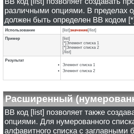
BB код [list] позволяет создавать 
различными опциями. В пределах о
должен быть определен BB кодом [*]
Использование
[list]
значение
[/list]
Пример
[list]
[*]Элемент списка 1
[*]Элемент списка 2
[/list]
Результат
Элемент списка 1
Элемент списка 2
Расширенный (нумерован
BB код [list] позволяет также созд
опциями. Для нумерованного списка
алфавитного списка с заглавными б