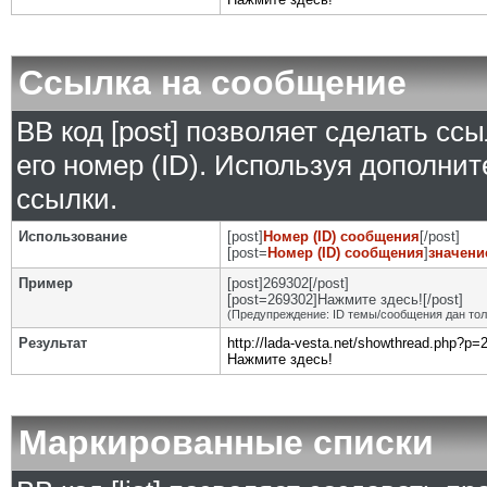
Ссылка на сообщение
BB код [post] позволяет сделать сс
его номер (ID). Используя дополни
ссылки.
Использование
[post]
Номер (ID) сообщения
[/post]
[post=
Номер (ID) сообщения
]
значени
Пример
[post]269302[/post]
[post=269302]Нажмите здесь![/post]
(Предупреждение: ID темы/сообщения дан то
Результат
http://lada-vesta.net/showthread.php?p
Нажмите здесь!
Маркированные списки