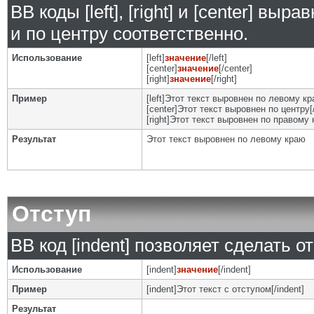
BB коды [left], [right] и [center] в
и по центру соответственно.
Использование
[left]
значение
[/left]
[center]
значение
[/center]
[right]
значение
[/right]
Пример
[left]Этот текст выровнен по левому кра
[center]Этот текст выровнен по центру[/
[right]Этот текст выровнен по правому к
Результат
Этот текст выровнен по левому краю
Отступ
BB код [indent] позволяет сделать от
Использование
[indent]
значение
[/indent]
Пример
[indent]Этот текст с отступом[/indent]
Результат