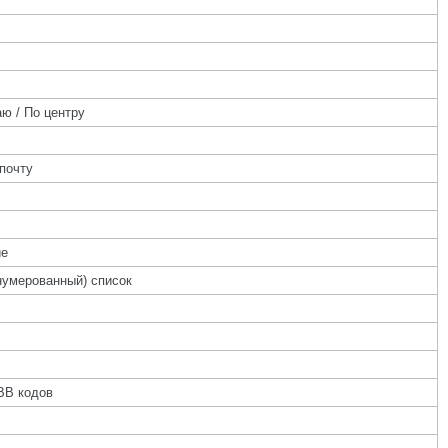
ю / По центру
почту
ие
нумерованный) список
BB кодов