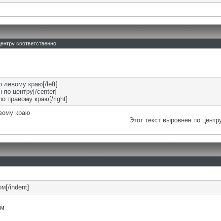
 центру соответственно.
о левому краю[/left]
 по центру[/center]
по правому краю[/right]
евому краю
Этот текст выровнен по центр
м[/indent]
ом