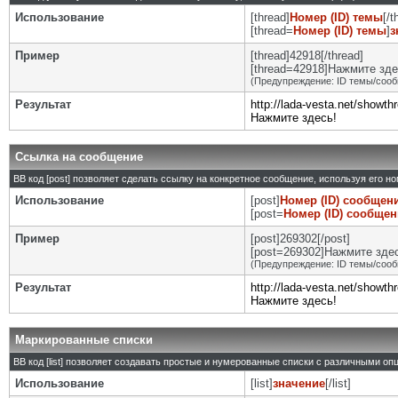
Использование
[thread]
Номер (ID) темы
[/t
[thread=
Номер (ID) темы
]
з
Пример
[thread]42918[/thread]
[thread=42918]Нажмите здес
(Предупреждение: ID темы/сооб
Результат
http://lada-vesta.net/showt
Нажмите здесь!
Ссылка на сообщение
BB код [post] позволяет сделать ссылку на конкретное сообщение, используя его н
Использование
[post]
Номер (ID) сообщен
[post=
Номер (ID) сообще
Пример
[post]269302[/post]
[post=269302]Нажмите здесь
(Предупреждение: ID темы/сооб
Результат
http://lada-vesta.net/show
Нажмите здесь!
Маркированные списки
BB код [list] позволяет создавать простые и нумерованные списки с различными оп
Использование
[list]
значение
[/list]