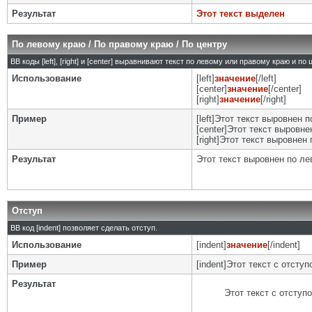
Результат
Этот текст выделен
По левому краю / По правому краю / По центру
BB коды [left], [right] и [center] выравнивают текст по левому или правому краю и по
Использование
[left]
значение
[/left]
[center]
значение
[/center]
[right]
значение
[/right]
Пример
[left]Этот текст выровнен п
[center]Этот текст выровнен
[right]Этот текст выровнен 
Результат
Этот текст выровнен по л
Отступ
BB код [indent] позволяет сделать отступ.
Использование
[indent]
значение
[/indent]
Пример
[indent]Этот текст с отступо
Результат
Этот текст с отступ