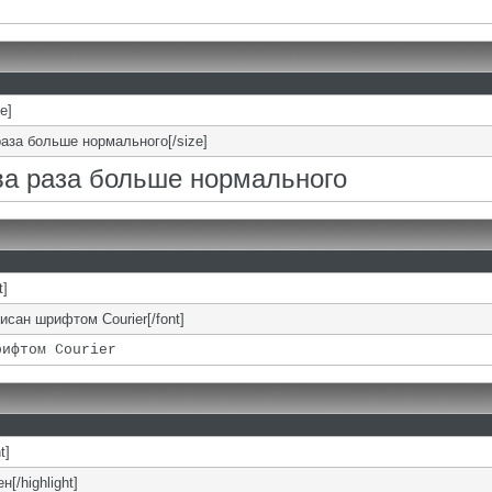
ze]
раза больше нормального[/size]
два раза больше нормального
t]
писан шрифтом Courier[/font]
рифтом Courier
t]
н[/highlight]