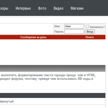
бзоры
Интервью
Фото
Видео
Магазин
Имя
Запомнить?
Пароль
Сообщения за день
Поиск
т выполнять форматирование текста гораздо проще, чем в HTML,
раздел форума, поэтому, прежде чем использовать BB коды в
чёркнутый