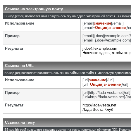
Ссылка на электронную почту
BB код [email] позволяет вам создать ссылку на адрес электронной почты. Вы може
Использование
[email]
значение
[/email]
[email=
Опция
]
значение
[/e
Пример
[email]j.doe@example.com[/
[email=j.doe@example.com]
Результат
j.doe@example.com
Нажмите здесь, чтобы отп
Ссылка на URL
BB код [url] позволяет вставлять ссылки на сайты или файлы. Используя дополнит
Использование
[url]
значение
[/url]
[url=
Опция
]
значение
[/url]
Пример
[url]http://lada-vesta.net[/url]
[url=http://lada-vesta.net]Л
Результат
http://lada-vesta.net
Лада Веста Клуб
Ссылка на тему
BB код [thread] позволяет сделать ссылку на тему, используя её номер (ID). Испо