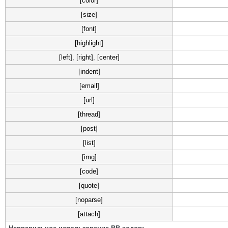
[color]
[size]
[font]
[highlight]
[left]
,
[right]
,
[center]
[indent]
[email]
[url]
[thread]
[post]
[list]
[img]
[code]
[quote]
[noparse]
[attach]