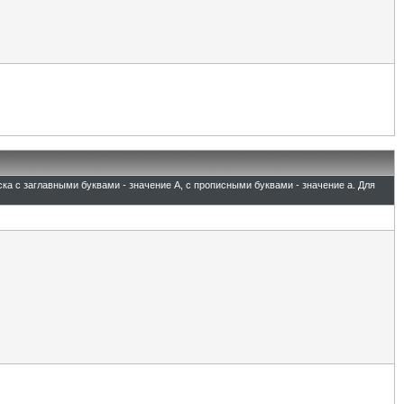
ска с заглавными буквами - значение A, с прописными буквами - значение а. Для