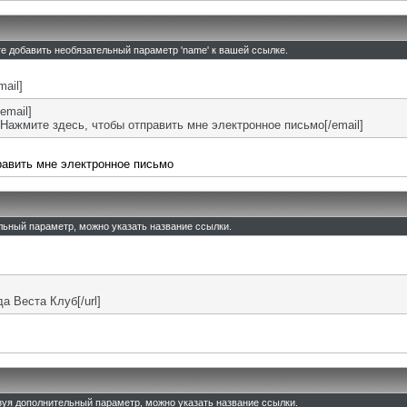
те добавить необязательный параметр 'name' к вашей ссылке.
mail]
email]
Нажмите здесь, чтобы отправить мне электронное письмо[/email]
равить мне электронное письмо
ельный параметр, можно указать название ссылки.
ада Веста Клуб[/url]
льзуя дополнительный параметр, можно указать название ссылки.