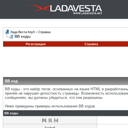
Лада Веста Клуб
>
Справка
BB коды
Регистрация
Справка
BB код
BB коды - это набор тегов, основанных на языке HTML и разработан
причём не нарушая целостность страницы. Возможность использован
сообщениях, вы должны убедиться, что они разрешены.
Ниже приведены примеры использования BB кодов.
BB коды
[b]
,
[i]
,
[u]