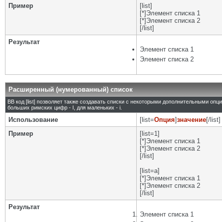
Пример
[list]
[*]Элемент списка 1
[*]Элемент списка 2
[/list]
Результат
Элемент списка 1
Элемент списка 2
Расширенный (нумерованный) список
BB код [list] позволяет также создавать списки с некоторыми дополнительными опц
больших римских цифр - I, для маленьких - i.
Использование
[list=
Опция
]
значение
[/list]
Пример
[list=1]
[*]Элемент списка 1
[*]Элемент списка 2
[/list]
[list=a]
[*]Элемент списка 1
[*]Элемент списка 2
[/list]
Результат
Элемент списка 1