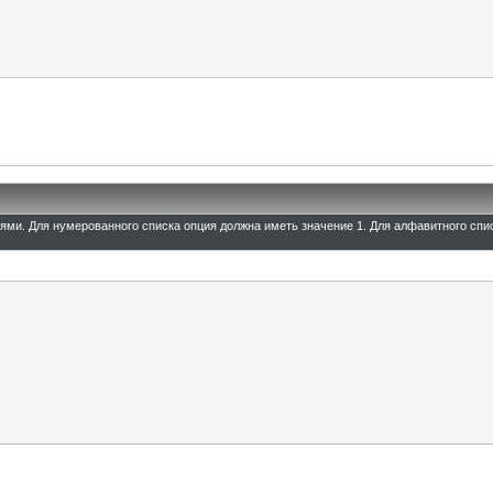
иями. Для нумерованного списка опция должна иметь значение 1. Для алфавитного спи