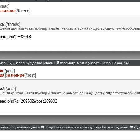
hread]
начение
[/thread]
ь![/thread]
щения дан только как пример и может не ссылаться на существующую тему/сообщени
hread.php?t=42918
омер (ID). Используя дополнительный параметр, можно указать название ссылки.
ия
[/post]
ния
]
значение
[/post]
![/post]
щения дан только как пример и может не ссылаться на существующую тему/сообщени
thread.php?p=269302#post269302
циями. В пределах одного BB код списка каждый маркер должен быть определен BB кодо