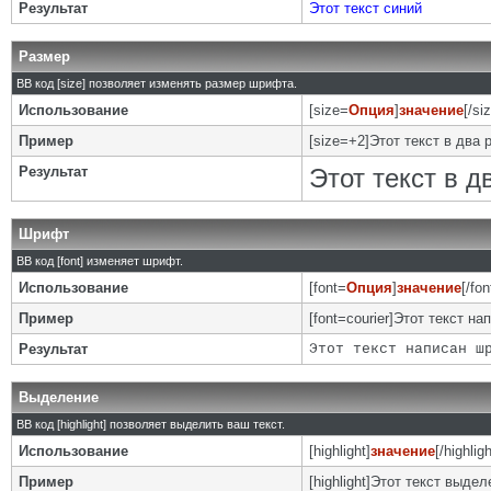
Результат
Этот текст синий
Размер
BB код [size] позволяет изменять размер шрифта.
Использование
[size=
Опция
]
значение
[/si
Пример
[size=+2]Этот текст в два 
Результат
Этот текст в 
Шрифт
BB код [font] изменяет шрифт.
Использование
[font=
Опция
]
значение
[/fon
Пример
[font=courier]Этот текст на
Результат
Этот текст написан ш
Выделение
BB код [highlight] позволяет выделить ваш текст.
Использование
[highlight]
значение
[/highligh
Пример
[highlight]Этот текст выделе