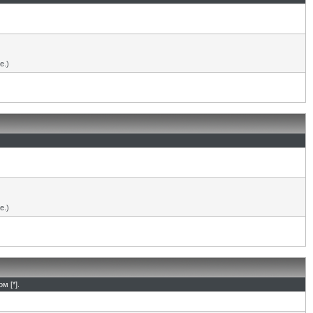
е.)
е.)
м [*].