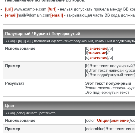
Неправильное использование BB кодов:
[url]
www.example.com
[/url]
- нельзя допускать пробела между BB код
[email]
mail@domain.com
[email]
- закрывающая часть BB кода должна 
Полужирный / Курсив / Подчёркнутый
BB коды [b], [i] и [u] позволяют сделать текст полужирным, наклонным и подчёркну
Использование
[b]
значение
[/b]
[i]
значение
[/i]
[u]
значение
[/u]
Пример
[b]Этот текст полужирный[/
[i]Этот текст написан курси
[u]Это подчёркнутый текст[
Результат
Этот текст полужирный
Этот текст написан кур
Это подчёркнутый текст
Цвет
BB код [color] меняет цвет текста.
Использование
[color=
Опция
]
значение
[/co
Пример
[color=blue]Этот текст синий