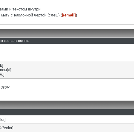
ами и текстом внутри.
быть с наклонной чертой (слеш) (
[/email]
)
тым соответственно.
b]
вом[/i]
/u]
сивом
lor]
[/color]