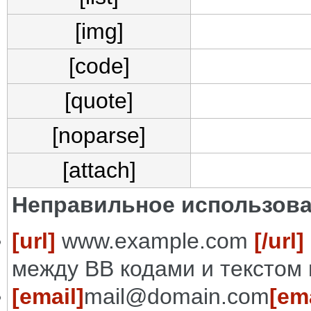
[img]
[code]
[quote]
[noparse]
[attach]
Неправильное использова
[url]
www.example.com
[/url]
между BB кодами и текстом 
[email]
mail@domain.com
[ema