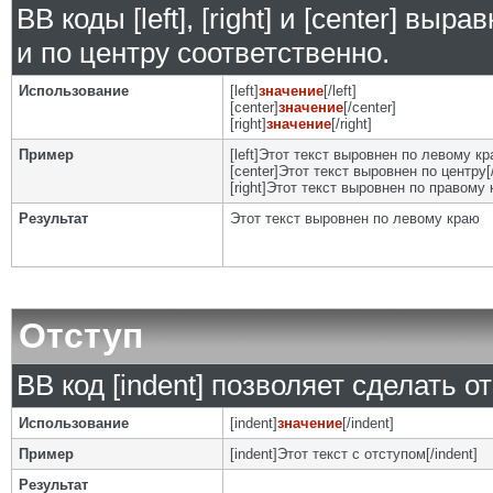
BB коды [left], [right] и [center] в
и по центру соответственно.
Использование
[left]
значение
[/left]
[center]
значение
[/center]
[right]
значение
[/right]
Пример
[left]Этот текст выровнен по левому кра
[center]Этот текст выровнен по центру[/
[right]Этот текст выровнен по правому к
Результат
Этот текст выровнен по левому краю
Отступ
BB код [indent] позволяет сделать от
Использование
[indent]
значение
[/indent]
Пример
[indent]Этот текст с отступом[/indent]
Результат