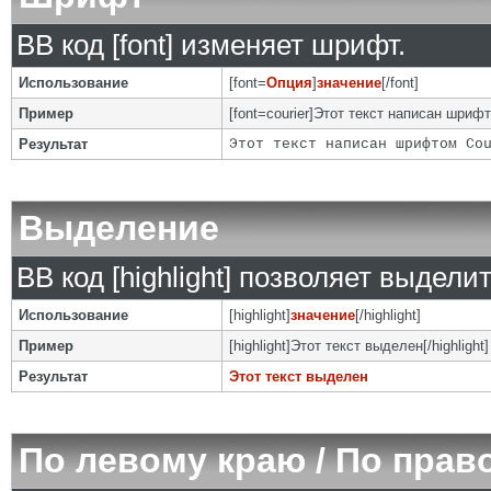
BB код [font] изменяет шрифт.
Использование
[font=
Опция
]
значение
[/font]
Пример
[font=courier]Этот текст написан шрифто
Результат
Этот текст написан шрифтом Co
Выделение
BB код [highlight] позволяет выделит
Использование
[highlight]
значение
[/highlight]
Пример
[highlight]Этот текст выделен[/highlight]
Результат
Этот текст выделен
По левому краю / По прав