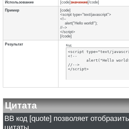
Использование
[code]
значение
[/code]
Пример
[code]
<script type="text/javascript">
<!--
alert("Hello world!");
//-->
</script>
[/code]
Результат
Код:
<script type="text/javascri
<!--

	alert("Hello world!");

//-->

</script>
Цитата
BB код [quote] позволяет отобразит
цитаты.