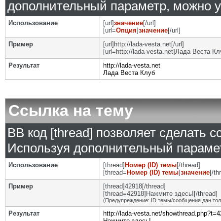
дополнительный параметр, можно у
Использование
[url]
значение
[/url]
[url=
Опция
]
значение
[/url]
Пример
[url]http://lada-vesta.net[/url]
[url=http://lada-vesta.net]Лада Веста Клу
Результат
http://lada-vesta.net
Лада Веста Клуб
Ссылка на тему
BB код [thread] позволяет сделать с
Используя дополнительный парамет
Использование
[thread]
Номер (ID) темы
[/thread]
[thread=
Номер (ID) темы
]
значение
[/th
Пример
[thread]42918[/thread]
[thread=42918]Нажмите здесь![/thread]
(Предупреждение: ID темы/сообщения дан то
Результат
http://lada-vesta.net/showthread.php?t=
Нажмите здесь!