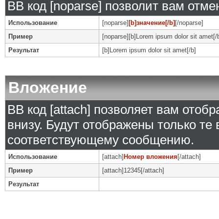
BB код [noparse] позволит вам отм
Использование
[noparse]
[b]значение[/b]
[/noparse]
Пример
[noparse][b]Lorem ipsum dolor sit amet[/
Результат
[b]Lorem ipsum dolor sit amet[/b]
Вложение
BB код [attach] позволяет вам ото
внизу. Будут отображены только те
соответствующему сообщению.
Использование
[attach]
Номер вложения
[/attach]
Пример
[attach]12345[/attach]
Результат