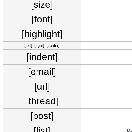
[size]
[font]
[highlight]
[left]
,
[right]
,
[center]
[indent]
[email]
[url]
[thread]
[post]
[list]
Ма