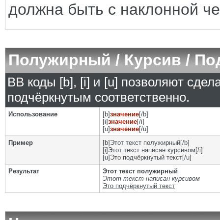
должна быть с наклонной че
Полужирный / Курсив / П
BB коды [b], [i] и [u] позволяют сд
подчёркнутым соответственно.
Использование
[b]
значение
[/b]
[i]
значение
[/i]
[u]
значение
[/u]
Пример
[b]Этот текст полужирный[/b]
[i]Этот текст написан курсивом[/i]
[u]Это подчёркнутый текст[/u]
Результат
Этот текст полужирный
Этот текст написан курсивом
Это подчёркнутый текст