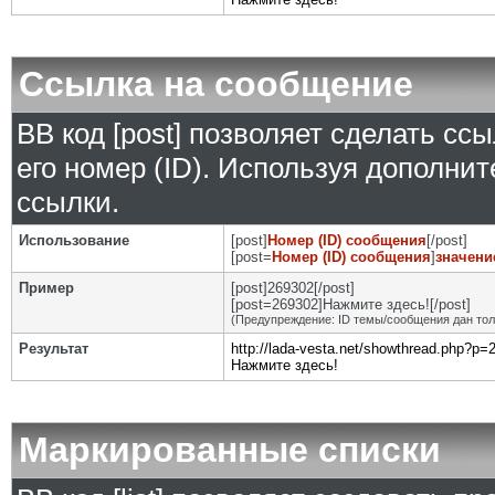
Ссылка на сообщение
BB код [post] позволяет сделать сс
его номер (ID). Используя дополни
ссылки.
Использование
[post]
Номер (ID) сообщения
[/post]
[post=
Номер (ID) сообщения
]
значени
Пример
[post]269302[/post]
[post=269302]Нажмите здесь![/post]
(Предупреждение: ID темы/сообщения дан то
Результат
http://lada-vesta.net/showthread.php?p
Нажмите здесь!
Маркированные списки