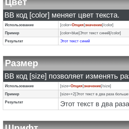
Цвет
BB код [color] меняет цвет текста.
Использование
[color=
Опция
]
значение
[/color]
Пример
[color=blue]Этот текст синий[/color]
Результат
Этот текст синий
Размер
BB код [size] позволяет изменять р
Использование
[size=
Опция
]
значение
[/size]
Пример
[size=+2]Этот текст в два раза больше
Результат
Этот текст в два ра
Шрифт