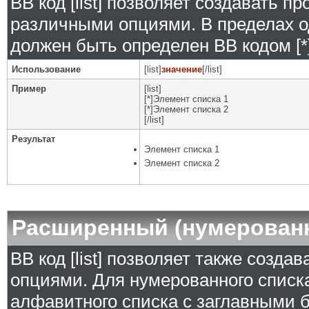
BB код [list] позволяет создавать 
различными опциями. В пределах о
должен быть определен BB кодом [*]
Использование
[list]
значение
[/list]
Пример
[list]
[*]Элемент списка 1
[*]Элемент списка 2
[/list]
Результат
Элемент списка 1
Элемент списка 2
Расширенный (нумерован
BB код [list] позволяет также созд
опциями. Для нумерованного списка
алфавитного списка с заглавными б