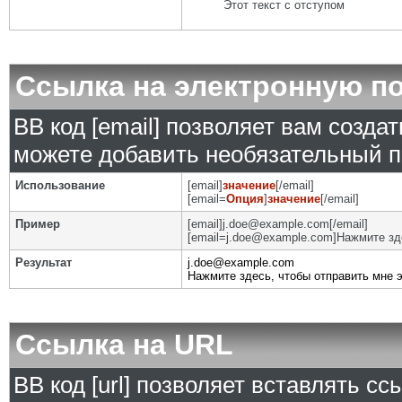
Этот текст с отступом
Ссылка на электронную п
BB код [email] позволяет вам созда
можете добавить необязательный п
Использование
[email]
значение
[/email]
[email=
Опция
]
значение
[/email]
Пример
[email]j.doe@example.com[/email]
[email=j.doe@example.com]Нажмите зде
Результат
j.doe@example.com
Нажмите здесь, чтобы отправить мне 
Ссылка на URL
BB код [url] позволяет вставлять с