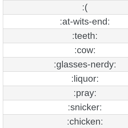
:(
:at-wits-end:
:teeth:
:cow:
:glasses-nerdy:
:liquor:
:pray:
:snicker:
:chicken: