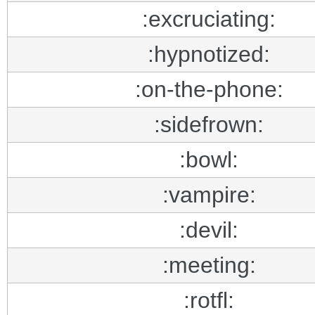
:excruciating:
:hypnotized:
:on-the-phone:
:sidefrown:
:bowl:
:vampire:
:devil:
:meeting:
:rotfl: