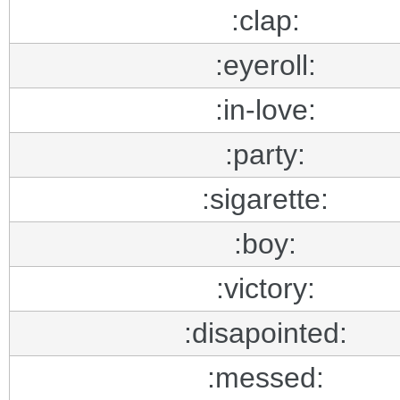
:clap:
:eyeroll:
:in-love:
:party:
:sigarette:
:boy:
:victory:
:disapointed:
:messed: