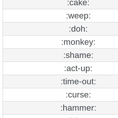
:cake:
:weep:
:doh:
:monkey:
:shame:
:act-up:
:time-out:
:curse:
:hammer: