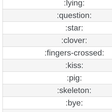
:lying:
:question:
:star:
:clover:
:fingers-crossed:
:kiss:
:pig:
:skeleton:
:bye: