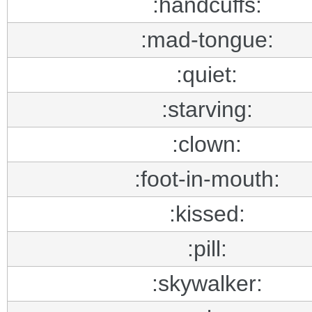
:handcuffs:
:mad-tongue:
:quiet:
:starving:
:clown:
:foot-in-mouth:
:kissed:
:pill:
:skywalker: