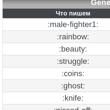
Gene
Что пишем
:male-fighter1:
:rainbow:
:beauty:
:struggle:
:coins:
:ghost:
:knife: