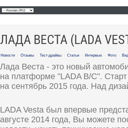
ЛАДА ВЕСТА (LADA VES
Новости
·
Отзывы
·
Тест-драйвы
·
Статьи
·
Интервью
·
Фото
·
Ви
Лада Веста - это новый автомо
на платформе "LADA B/C". Старт
на сентябрь 2015 года. Над диз
LADA Vesta был впервые предст
августе 2014 года, Вы можете п