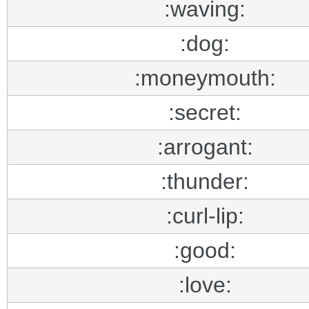
:waving:
:dog:
:moneymouth:
:secret:
:arrogant:
:thunder:
:curl-lip:
:good:
:love: