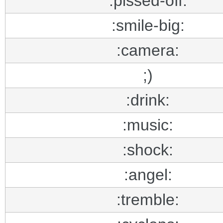
:pissed-off:
:smile-big:
:camera:
;)
:drink:
:music:
:shock:
:angel:
:tremble: