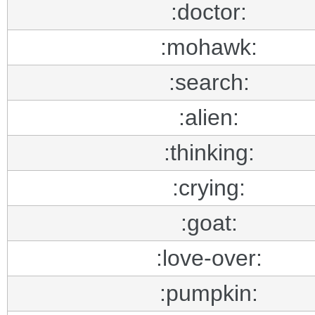
:doctor:
:mohawk:
:search:
:alien:
:thinking:
:crying:
:goat:
:love-over:
:pumpkin: