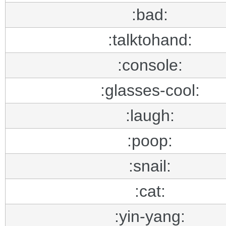
:bad:
:talktohand:
:console:
:glasses-cool:
:laugh:
:poop:
:snail:
:cat:
:yin-yang: