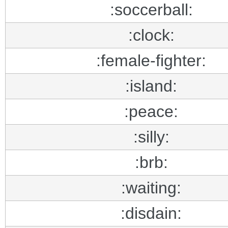
:soccerball:
:clock:
:female-fighter:
:island:
:peace:
:silly:
:brb:
:waiting:
:disdain: