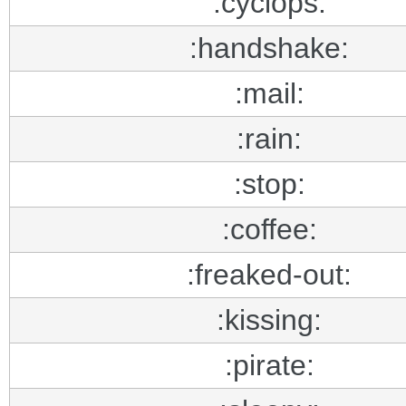
:cyclops:
:handshake:
:mail:
:rain:
:stop:
:coffee:
:freaked-out:
:kissing:
:pirate: