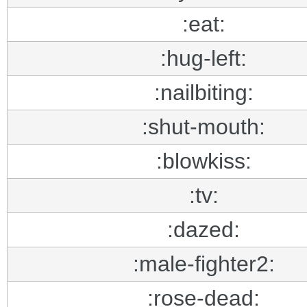
:eat:
:hug-left:
:nailbiting:
:shut-mouth:
:blowkiss:
:tv:
:dazed:
:male-fighter2:
:rose-dead: