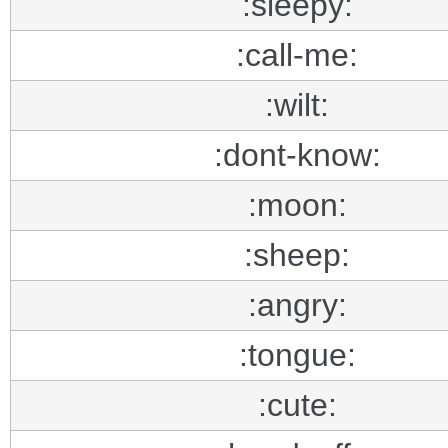
:sleepy:
:call-me:
:wilt:
:dont-know:
:moon:
:sheep:
:angry:
:tongue:
:cute: