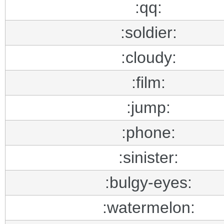
:qq:
:soldier:
:cloudy:
:film:
:jump:
:phone:
:sinister:
:bulgy-eyes:
:watermelon: