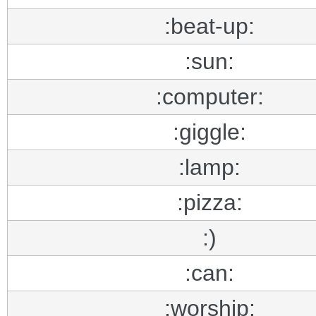
:beat-up:
:sun:
:computer:
:giggle:
:lamp:
:pizza:
:)
:can:
:worship: