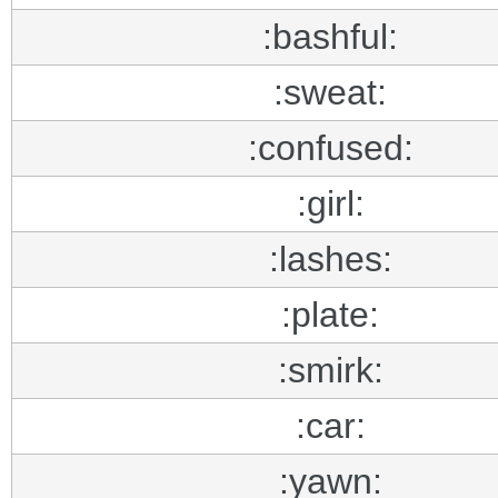
:bashful:
:sweat:
:confused:
:girl:
:lashes:
:plate:
:smirk:
:car:
:yawn: