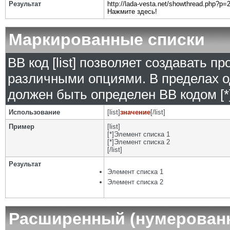
Результат
http://lada-vesta.net/showthread.php?p
Нажмите здесь!
Маркированные списки
BB код [list] позволяет создавать 
различными опциями. В пределах о
должен быть определен BB кодом [*]
Использование
[list]
значение
[/list]
Пример
[list]
[*]Элемент списка 1
[*]Элемент списка 2
[/list]
Результат
Элемент списка 1
Элемент списка 2
Расширенный (нумерован