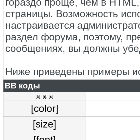
гораздо проще, чем в HTML
страницы. Возможность исп
настраивается администрат
раздел форума, поэтому, пр
сообщениях, вы должны убе
Ниже приведены примеры ис
BB коды
[b]
,
[i]
,
[u]
[color]
[size]
[font]