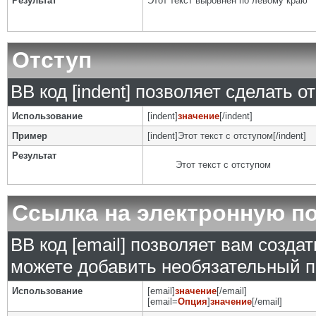
Результат
Этот текст выровнен по левому краю
Отступ
BB код [indent] позволяет сделать от
Использование
[indent]
значение
[/indent]
Пример
[indent]Этот текст с отступом[/indent]
Результат
Этот текст с отступом
Ссылка на электронную п
BB код [email] позволяет вам созда
можете добавить необязательный п
Использование
[email]
значение
[/email]
[email=
Опция
]
значение
[/email]