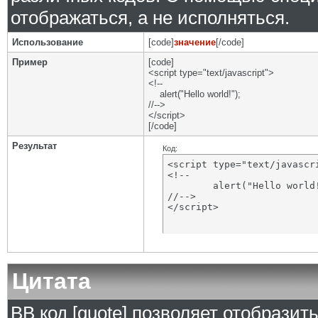
отображаться, а не исполняться.
Использование
[code]
значение
[/code]
Пример
[code]
<script type="text/javascript">
<!--
alert("Hello world!");
//-->
</script>
[/code]
Результат
Код:
<script type="text/javascri
<!--

	alert("Hello world!");

//-->

</script>
Цитата
BB код [quote] позволяет отобразит