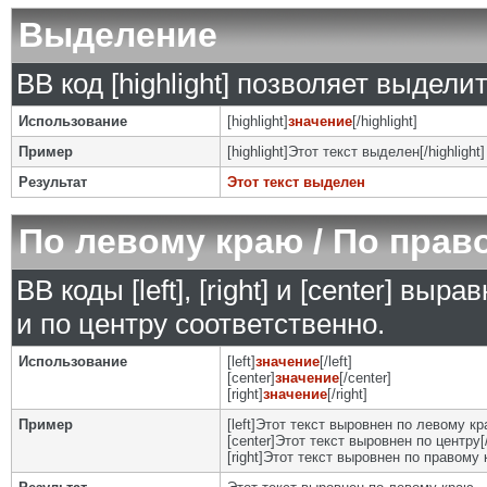
Выделение
BB код [highlight] позволяет выделит
Использование
[highlight]
значение
[/highlight]
Пример
[highlight]Этот текст выделен[/highlight]
Результат
Этот текст выделен
По левому краю / По прав
BB коды [left], [right] и [center] в
и по центру соответственно.
Использование
[left]
значение
[/left]
[center]
значение
[/center]
[right]
значение
[/right]
Пример
[left]Этот текст выровнен по левому кра
[center]Этот текст выровнен по центру[/
[right]Этот текст выровнен по правому к