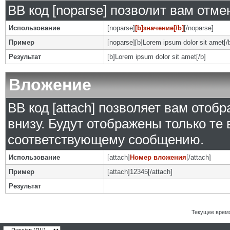
BB код [noparse] позволит вам отм
Использование
[noparse]
[b]значение[/b]
[/noparse]
Пример
[noparse][b]Lorem ipsum dolor sit amet[/
Результат
[b]Lorem ipsum dolor sit amet[/b]
Вложение
BB код [attach] позволяет вам ото
внизу. Будут отображены только те
соответствующему сообщению.
Использование
[attach]
Номер вложения
[/attach]
Пример
[attach]12345[/attach]
Результат
Текущее врем