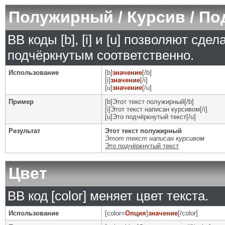
Полужирный / Курсив / П
BB коды [b], [i] и [u] позволяют сд
подчёркнутым соответственно.
Использование
[b]
значение
[/b]
[i]
значение
[/i]
[u]
значение
[/u]
Пример
[b]Этот текст полужирный[/b]
[i]Этот текст написан курсивом[/i]
[u]Это подчёркнутый текст[/u]
Результат
Этот текст полужирный
Этот текст написан курсивом
Это подчёркнутый текст
Цвет
BB код [color] меняет цвет текста.
Использование
[color=
Опция
]
значение
[/color]