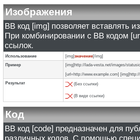
Изображения
BB код [img] позволяет вставлять 
При комбинировании с BB кодом [ur
ссылок.
Использование
[img]
значение
[/img]
Пример
[img]http://lada-vesta.net/images/status
[url=http://www.example.com] [img]http:/
Результат
(Без ссылки)
(В виде ссылки)
Код
BB код [code] предназначен для п
различных кодов. С помощью специ