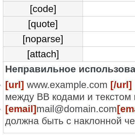
[code]
[quote]
[noparse]
[attach]
Неправильное использова
[url]
www.example.com
[/url]
между BB кодами и текстом 
[email]
mail@domain.com
[ema
должна быть с наклонной че