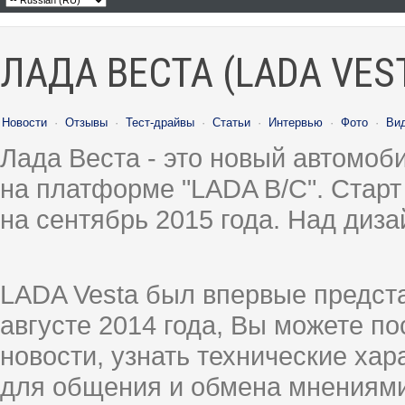
ЛАДА ВЕСТА (LADA VES
Новости
·
Отзывы
·
Тест-драйвы
·
Статьи
·
Интервью
·
Фото
·
Ви
Лада Веста - это новый автомо
на платформе "LADA B/C". Старт
на сентябрь 2015 года. Над диз
LADA Vesta был впервые предст
августе 2014 года, Вы можете п
новости, узнать технические ха
для общения и обмена мнениями