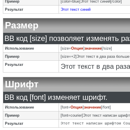
Пример
[color=blue]Этот текст синий[/color]
Результат
Этот текст синий
Размер
BB код [size] позволяет изменять р
Использование
[size=
Опция
]
значение
[/size]
Пример
[size=+2]Этот текст в два раза больше
Результат
Этот текст в два ра
Шрифт
BB код [font] изменяет шрифт.
Использование
[font=
Опция
]
значение
[/font]
Пример
[font=courier]Этот текст написан шрифто
Результат
Этот текст написан шрифтом Co