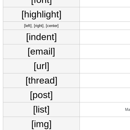
[highlight]
[left]
,
[right]
,
[center]
[indent]
[email]
[url]
[thread]
[post]
[list]
Ма
[img]