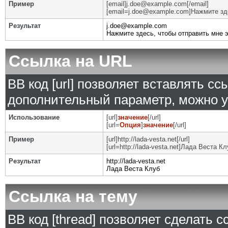
Пример
[email]j.doe@example.com[/email]
[email=j.doe@example.com]Нажмите зде
Результат
j.doe@example.com
Нажмите здесь, чтобы отправить мне 
Ссылка на URL
BB код [url] позволяет вставлять с
дополнительный параметр, можно у
Использование
[url]
значение
[/url]
[url=
Опция
]
значение
[/url]
Пример
[url]http://lada-vesta.net[/url]
[url=http://lada-vesta.net]Лада Веста Клу
Результат
http://lada-vesta.net
Лада Веста Клуб
Ссылка на тему
BB код [thread] позволяет сделать с