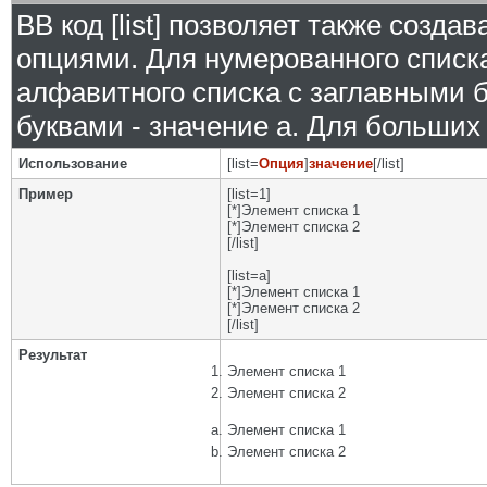
BB код [list] позволяет также созд
опциями. Для нумерованного списка
алфавитного списка с заглавными б
буквами - значение а. Для больших р
Использование
[list=
Опция
]
значение
[/list]
Пример
[list=1]
[*]Элемент списка 1
[*]Элемент списка 2
[/list]
[list=a]
[*]Элемент списка 1
[*]Элемент списка 2
[/list]
Результат
Элемент списка 1
Элемент списка 2
Элемент списка 1
Элемент списка 2