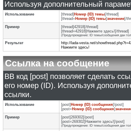
Используя дополнительный парамет
Использование
[thread]
Номер (ID) темы
[/thread]
[thread=
Номер (ID) темы
]
значение
[/th
Пример
[thread]42918[/thread]
[thread=42918]Нажмите здесь![/thread]
(Предупреждение: ID темы/сообщения дан то
Результат
http://lada-vesta.net/showthread.php?t=
Нажмите здесь!
Ссылка на сообщение
BB код [post] позволяет сделать сс
его номер (ID). Используя дополни
ссылки.
Использование
[post]
Номер (ID) сообщения
[/post]
[post=
Номер (ID) сообщения
]
значени
Пример
[post]269302[/post]
[post=269302]Нажмите здесь![/post]
(Предупреждение: ID темы/сообщения дан то