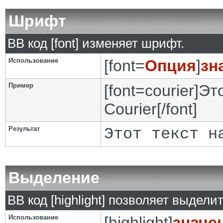
Шрифт
BB код [font] изменяет шрифт.
Использование
[font=
Опция
]
зн
Пример
[font=courier]Э
Courier[/font]
Результат
Этот текст н
Выделение
BB код [highlight] позволяет выделит
Использование
[highlight]
значе