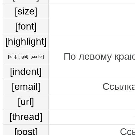
[size]
[font]
[highlight]
По левому краю
[left]
,
[right]
,
[center]
[indent]
[email]
Ссылка
[url]
[thread]
[post]
Сс