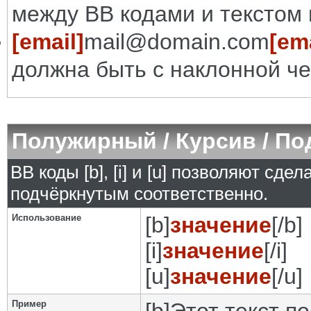
между BB кодами и текстом 
[email]
mail@domain.com
[ema
должна быть с наклонной че
Полужирный / Курсив / П
BB коды [b], [i] и [u] позволяют сд
подчёркнутым соответственно.
Использование
[b]
значение
[/b]
[i]
значение
[/i]
[u]
значение
[/u]
Пример