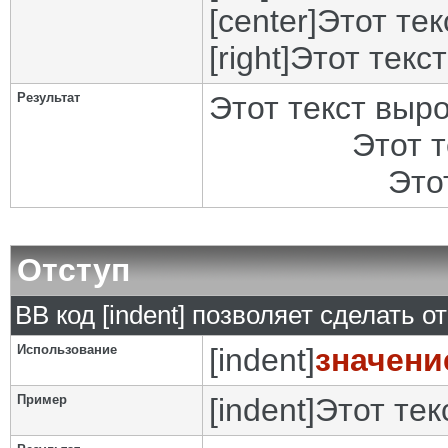
[center]Этот те
[right]Этот текс
Результат
Этот текст выр
Этот 
Это
Отступ
BB код [indent] позволяет сделать от
Использование
[indent]
значени
Пример
[indent]Этот тек