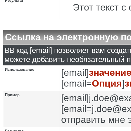
Результат
Этот текст с
Ссылка на электронную п
BB код [email] позволяет вам созда
можете добавить необязательный п
Использование
[email]
значени
[email=
Опция
]
з
Пример
[email]j.doe@ex
[email=j.doe@e
отправить мне 