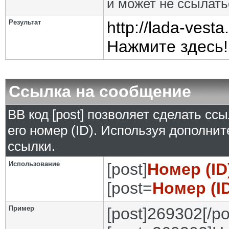
и может не ссылат
Результат
http://lada-ves
Нажмите здесь!
Ссылка на сообщение
BB код [post] позволяет сделать сс
его номер (ID). Используя дополни
ссылки.
Использование
[post]
Номер (I
[post=
Номер (I
Пример
[post]269302[/po