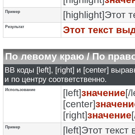
Пример
[highlight]Этот 
Результат
Этот текст вы
По левому краю / По прав
BB коды [left], [right] и [center] в
и по центру соответственно.
Использование
[left]
значение
[/l
[center]
значени
[right]
значение
[
Пример
[left]Этот текст