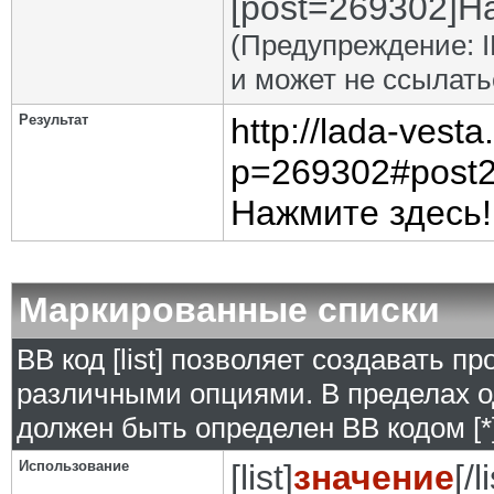
[post=269302]На
(Предупреждение: I
и может не ссылат
Результат
http://lada-vest
p=269302#post
Нажмите здесь!
Маркированные списки
BB код [list] позволяет создавать 
различными опциями. В пределах о
должен быть определен BB кодом [*]
Использование
[list]
значение
[/l