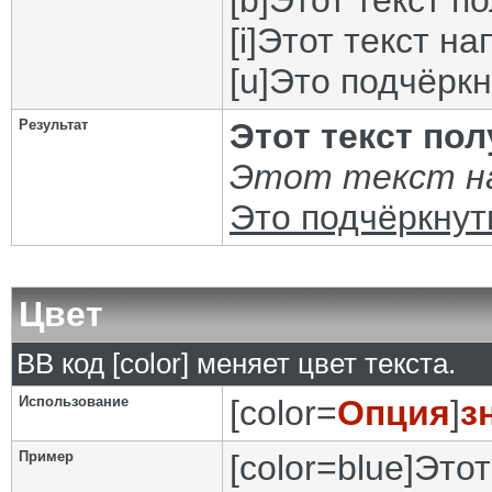
[b]Этот текст п
[i]Этот текст на
[u]Это подчёркн
Результат
Этот текст по
Этот текст на
Это подчёркнут
Цвет
BB код [color] меняет цвет текста.
Использование
[color=
Опция
]
з
Пример
[color=blue]Этот