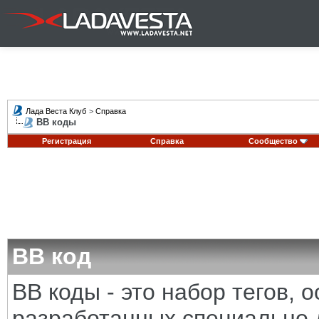
Лада Веста Клуб
>
Справка
BB коды
Регистрация
Справка
Сообщество
BB код
BB коды - это набор тегов,
разработанных специально 