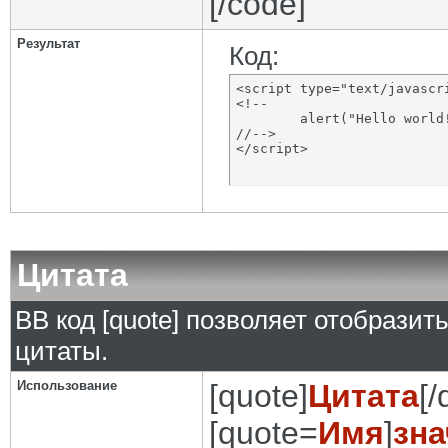
[/code]
Результат
Код:
<script type="text/javascri
<!--

	alert("Hello world!");

//-->

</script>
Цитата
BB код [quote] позволяет отобразит
цитаты.
Использование
[quote]
Цитата
[/
[quote=
Имя
]
зна