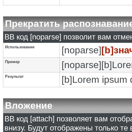
Прекратить распознавани
BB код [noparse] позволит вам отм
Использование
[noparse]
[b]зна
Пример
[noparse][b]Lore
Результат
[b]Lorem ipsum d
Вложение
BB код [attach] позволяет вам ото
внизу. Будут отображены только те