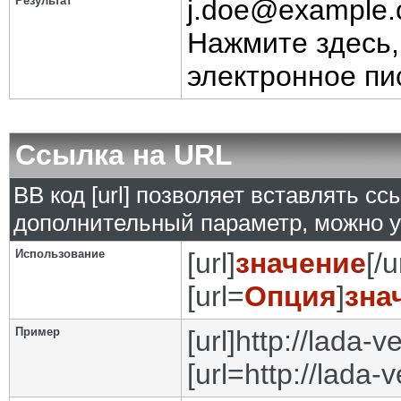
Результат
j.doe@example
Нажмите здесь,
электронное пи
Ссылка на URL
BB код [url] позволяет вставлять с
дополнительный параметр, можно у
Использование
[url]
значение
[/u
[url=
Опция
]
зна
Пример
[url]http://lada-ve
[url=http://lada-