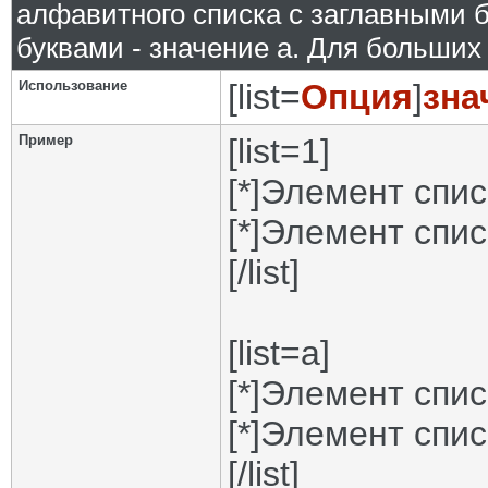
алфавитного списка с заглавными б
буквами - значение а. Для больших р
Использование
[list=
Опция
]
зна
Пример
[list=1]
[*]Элемент спис
[*]Элемент спис
[/list]
[list=a]
[*]Элемент спис
[*]Элемент спис
[/list]