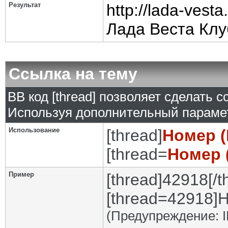
Результат
http://lada-vesta
Лада Веста Клу
Ссылка на тему
BB код [thread] позволяет сделать с
Используя дополнительный парамет
Использование
[thread]
Номер (
[thread=
Номер 
Пример
[thread]42918[/t
[thread=42918]Н
(Предупреждение: I