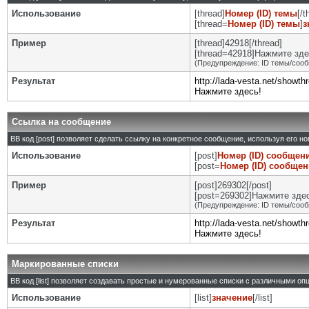
Использование
[thread]
Номер (ID) темы
[/t
[thread=
Номер (ID) темы
]
з
Пример
[thread]42918[/thread]
[thread=42918]Нажмите здес
(Предупреждение: ID темы/сооб
Результат
http://lada-vesta.net/showt
Нажмите здесь!
Ссылка на сообщение
BB код [post] позволяет сделать ссылку на конкретное сообщение, используя его н
Использование
[post]
Номер (ID) сообщен
[post=
Номер (ID) сообще
Пример
[post]269302[/post]
[post=269302]Нажмите здесь
(Предупреждение: ID темы/сооб
Результат
http://lada-vesta.net/show
Нажмите здесь!
Маркированные списки
BB код [list] позволяет создавать простые и нумерованные списки с различными оп
Использование
[list]
значение
[/list]