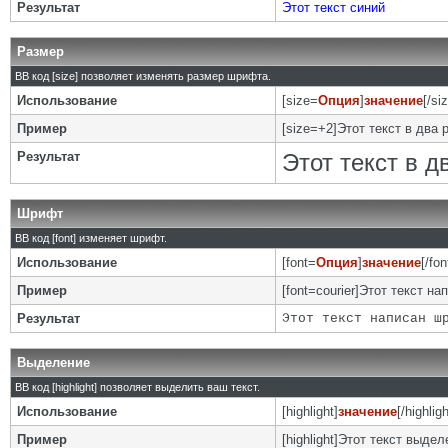
Результат
Этот текст синий
Размер
BB код [size] позволяет изменять размер шрифта.
Использование
[size=
Опция
]
значение
[/si
Пример
[size=+2]Этот текст в два 
Результат
Этот текст в 
Шрифт
BB код [font] изменяет шрифт.
Использование
[font=
Опция
]
значение
[/fon
Пример
[font=courier]Этот текст на
Результат
Этот текст написан ш
Выделение
BB код [highlight] позволяет выделить ваш текст.
Использование
[highlight]
значение
[/highligh
Пример
[highlight]Этот текст выделе