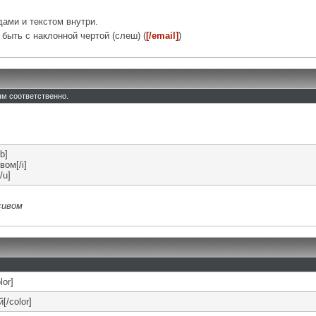
ами и текстом внутри.
быть с наклонной чертой (слеш) (
[/email]
)
тым соответственно.
b]
вом[/i]
/u]
сивом
lor]
[/color]