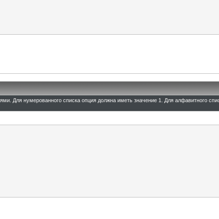
иями. Для нумерованного списка опция должна иметь значение 1. Для алфавитного спи