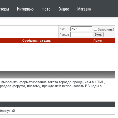
бзоры
Интервью
Фото
Видео
Магазин
Имя
Запомнить?
Пароль
Сообщения за день
Поиск
т выполнять форматирование текста гораздо проще, чем в HTML,
раздел форума, поэтому, прежде чем использовать BB коды в
чёркнутый