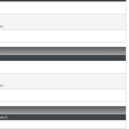
е.)
е.)
м [*].