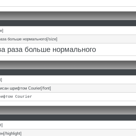
ze]
раза больше нормального[/size]
два раза больше нормального
t]
писан шрифтом Courier[/font]
рифтом Courier
t]
н[/highlight]