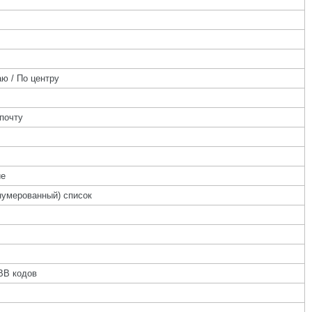
ю / По центру
почту
ие
нумерованный) список
BB кодов