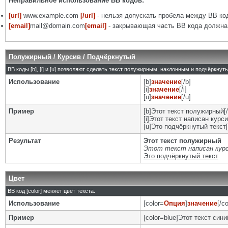
Неправильное использование BB кодов:
[url]
www.example.com
[/url]
- нельзя допускать пробела между BB код
[email]
mail@domain.com
[email]
- закрывающая часть BB кода должна 
Полужирный / Курсив / Подчёркнутый
BB коды [b], [i] и [u] позволяют сделать текст полужирным, наклонным и подчёркну
Использование
[b]
значение
[/b]
[i]
значение
[/i]
[u]
значение
[/u]
Пример
[b]Этот текст полужирный[/
[i]Этот текст написан курси
[u]Это подчёркнутый текст[
Результат
Этот текст полужирный
Этот текст написан кур
Это подчёркнутый текст
Цвет
BB код [color] меняет цвет текста.
Использование
[color=
Опция
]
значение
[/co
Пример
[color=blue]Этот текст синий