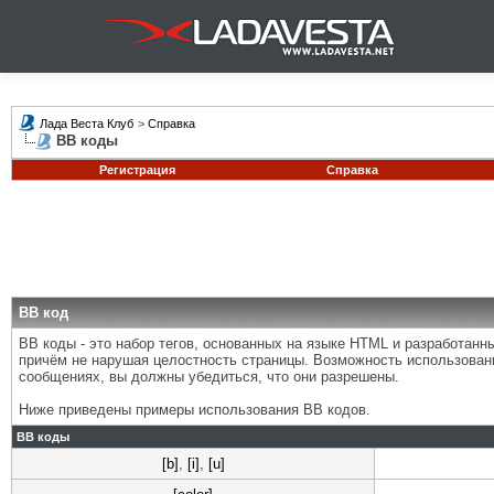
Лада Веста Клуб
>
Справка
BB коды
Регистрация
Справка
BB код
BB коды - это набор тегов, основанных на языке HTML и разработан
причём не нарушая целостность страницы. Возможность использован
сообщениях, вы должны убедиться, что они разрешены.
Ниже приведены примеры использования BB кодов.
BB коды
[b]
,
[i]
,
[u]