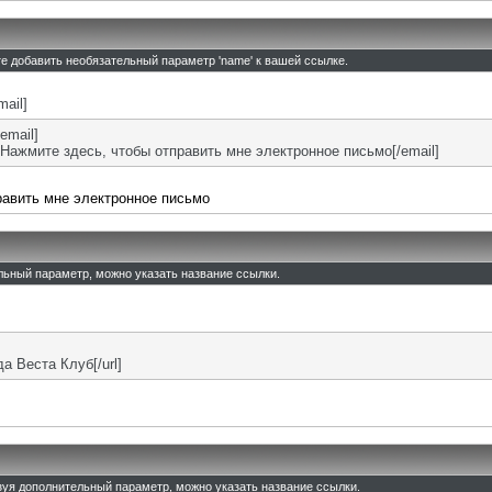
те добавить необязательный параметр 'name' к вашей ссылке.
mail]
email]
Нажмите здесь, чтобы отправить мне электронное письмо[/email]
равить мне электронное письмо
ельный параметр, можно указать название ссылки.
ада Веста Клуб[/url]
льзуя дополнительный параметр, можно указать название ссылки.