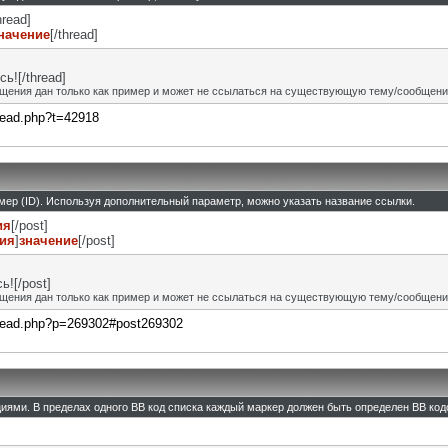
hread]
начение
[/thread]
ь![/thread]
щения дан только как пример и может не ссылаться на существующую тему/сообщени
hread.php?t=42918
омер (ID). Используя дополнительный параметр, можно указать название ссылки.
ия
[/post]
ния
]
значение
[/post]
![/post]
щения дан только как пример и может не ссылаться на существующую тему/сообщени
thread.php?p=269302#post269302
циями. В пределах одного BB код списка каждый маркер должен быть определен BB кодо