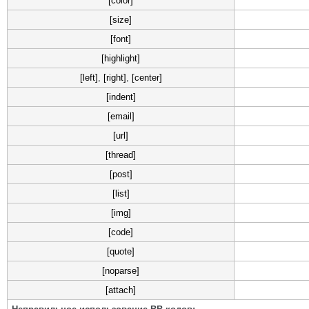
[color]
[size]
[font]
[highlight]
[left]
,
[right]
,
[center]
[indent]
[email]
[url]
[thread]
[post]
[list]
[img]
[code]
[quote]
[noparse]
[attach]