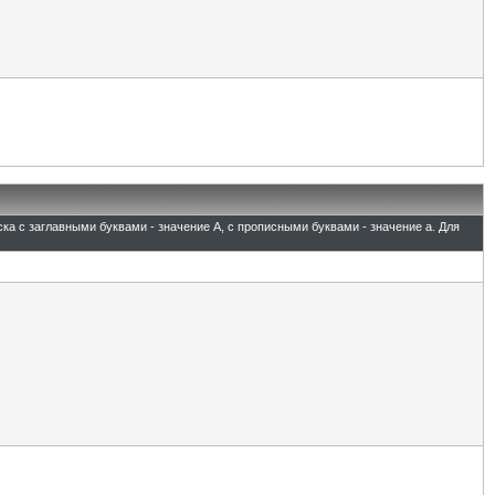
ска с заглавными буквами - значение A, с прописными буквами - значение а. Для