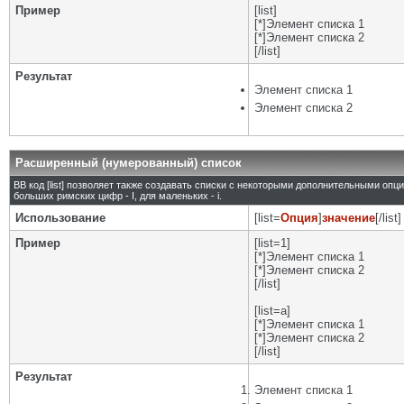
Пример
[list]
[*]Элемент списка 1
[*]Элемент списка 2
[/list]
Результат
Элемент списка 1
Элемент списка 2
Расширенный (нумерованный) список
BB код [list] позволяет также создавать списки с некоторыми дополнительными опц
больших римских цифр - I, для маленьких - i.
Использование
[list=
Опция
]
значение
[/list]
Пример
[list=1]
[*]Элемент списка 1
[*]Элемент списка 2
[/list]
[list=a]
[*]Элемент списка 1
[*]Элемент списка 2
[/list]
Результат
Элемент списка 1