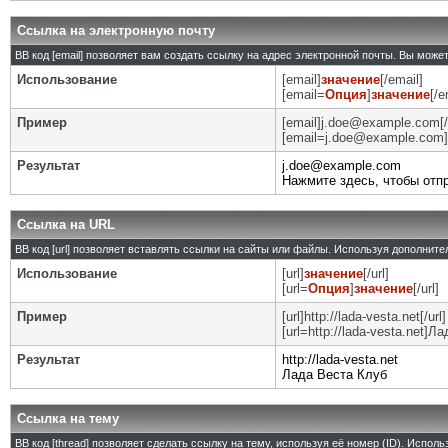
Ссылка на электронную почту
BB код [email] позволяет вам создать ссылку на адрес электронной почты. Вы може
Использование
[email]
значение
[/email]
[email=
Опция
]
значение
[/e
Пример
[email]j.doe@example.com[/
[email=j.doe@example.com]
Результат
j.doe@example.com
Нажмите здесь, чтобы отп
Ссылка на URL
BB код [url] позволяет вставлять ссылки на сайты или файлы. Используя дополнит
Использование
[url]
значение
[/url]
[url=
Опция
]
значение
[/url]
Пример
[url]http://lada-vesta.net[/url]
[url=http://lada-vesta.net]Л
Результат
http://lada-vesta.net
Лада Веста Клуб
Ссылка на тему
BB код [thread] позволяет сделать ссылку на тему, используя её номер (ID). Испо