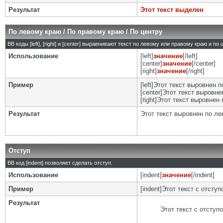
Результат
Этот текст выделен
По левому краю / По правому краю / По центру
BB коды [left], [right] и [center] выравнивают текст по левому или правому краю и по
Использование
[left]
значение
[/left]
[center]
значение
[/center]
[right]
значение
[/right]
Пример
[left]Этот текст выровнен п
[center]Этот текст выровнен
[right]Этот текст выровнен 
Результат
Этот текст выровнен по л
Отступ
BB код [indent] позволяет сделать отступ.
Использование
[indent]
значение
[/indent]
Пример
[indent]Этот текст с отступо
Результат
Этот текст с отступ