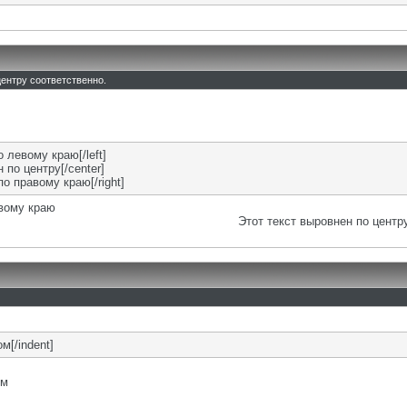
 центру соответственно.
о левому краю[/left]
 по центру[/center]
по правому краю[/right]
евому краю
Этот текст выровнен по центр
м[/indent]
ом