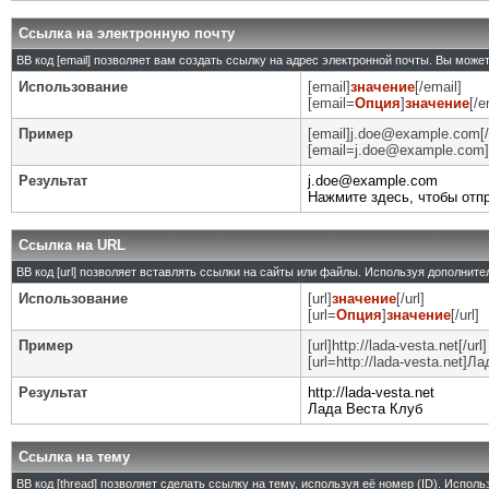
Ссылка на электронную почту
BB код [email] позволяет вам создать ссылку на адрес электронной почты. Вы може
Использование
[email]
значение
[/email]
[email=
Опция
]
значение
[/e
Пример
[email]j.doe@example.com[/
[email=j.doe@example.com]
Результат
j.doe@example.com
Нажмите здесь, чтобы отп
Ссылка на URL
BB код [url] позволяет вставлять ссылки на сайты или файлы. Используя дополнит
Использование
[url]
значение
[/url]
[url=
Опция
]
значение
[/url]
Пример
[url]http://lada-vesta.net[/url]
[url=http://lada-vesta.net]Л
Результат
http://lada-vesta.net
Лада Веста Клуб
Ссылка на тему
BB код [thread] позволяет сделать ссылку на тему, используя её номер (ID). Испо