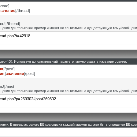
hread]
начение
[/thread]
ь![/thread]
щения дан только как пример и может не ссылаться на существующую тему/сообщени
hread.php?t=42918
омер (ID). Используя дополнительный параметр, можно указать название ссылки.
ия
[/post]
ния
]
значение
[/post]
![/post]
щения дан только как пример и может не ссылаться на существующую тему/сообщени
thread.php?p=269302#post269302
циями. В пределах одного BB код списка каждый маркер должен быть определен BB кодо