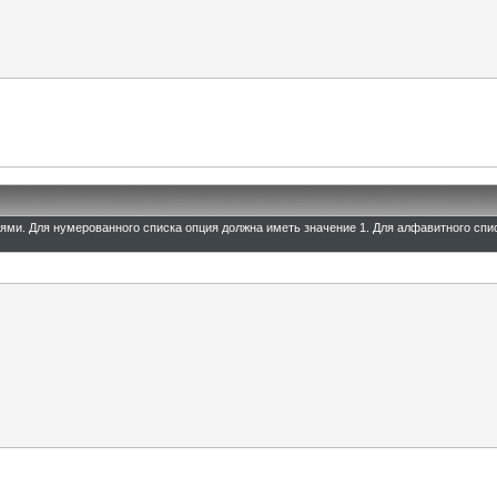
иями. Для нумерованного списка опция должна иметь значение 1. Для алфавитного спи