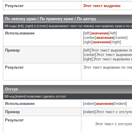
Результат
Этот текст выделен
По левому краю / По правому краю / По центру
BB коды [left], [right] и [center] выравнивают текст по левому или правому краю и по
Использование
[left]
значение
[/left]
[center]
значение
[/center]
[right]
значение
[/right]
Пример
[left]Этот текст выровнен п
[center]Этот текст выровнен
[right]Этот текст выровнен 
Результат
Этот текст выровнен по л
Отступ
BB код [indent] позволяет сделать отступ.
Использование
[indent]
значение
[/indent]
Пример
[indent]Этот текст с отступо
Результат
Этот текст с отступ