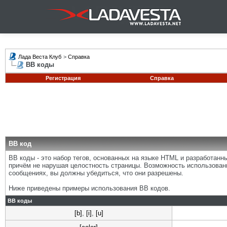
Лада Веста Клуб
>
Справка
BB коды
Регистрация
Справка
BB код
BB коды - это набор тегов, основанных на языке HTML и разработан
причём не нарушая целостность страницы. Возможность использован
сообщениях, вы должны убедиться, что они разрешены.
Ниже приведены примеры использования BB кодов.
BB коды
[b]
,
[i]
,
[u]