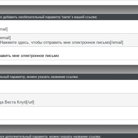
те добавить необязательный параметр 'name' к вашей ссылке.
mail]
email]
Нажмите здесь, чтобы отправить мне электронное письмо[/email]
равить мне электронное письмо
ельный параметр, можно указать название ссылки.
ада Веста Клуб[/url]
льзуя дополнительный параметр, можно указать название ссылки.