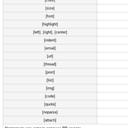
[color]
[size]
[font]
[highlight]
[left]
,
[right]
,
[center]
[indent]
[email]
[url]
[thread]
[post]
[list]
[img]
[code]
[quote]
[noparse]
[attach]