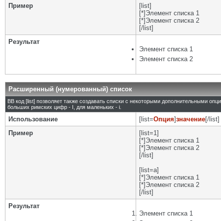
Пример
[list]
[*]Элемент списка 1
[*]Элемент списка 2
[/list]
Результат
Элемент списка 1
Элемент списка 2
Расширенный (нумерованный) список
BB код [list] позволяет также создавать списки с некоторыми дополнительными опц
больших римских цифр - I, для маленьких - i.
Использование
[list=
Опция
]
значение
[/list]
Пример
[list=1]
[*]Элемент списка 1
[*]Элемент списка 2
[/list]
[list=a]
[*]Элемент списка 1
[*]Элемент списка 2
[/list]
Результат
Элемент списка 1