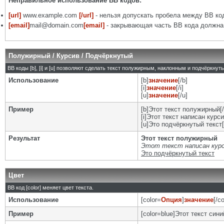
Неправильное использование BB кодов:
[url]
www.example.com
[/url]
- нельзя допускать пробела между BB код
[email]
mail@domain.com
[email]
- закрывающая часть BB кода должна 
Полужирный / Курсив / Подчёркнутый
BB коды [b], [i] и [u] позволяют сделать текст полужирным, наклонным и подчёркну
Использование
[b]
значение
[/b]
[i]
значение
[/i]
[u]
значение
[/u]
Пример
[b]Этот текст полужирный[/
[i]Этот текст написан курси
[u]Это подчёркнутый текст[
Результат
Этот текст полужирный
Этот текст написан кур
Это подчёркнутый текст
Цвет
BB код [color] меняет цвет текста.
Использование
[color=
Опция
]
значение
[/co
Пример
[color=blue]Этот текст синий