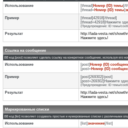
Использование
[thread]
Номер (ID) темы
[/t
[thread=
Номер (ID) темы
]
з
Пример
[thread]42918[/thread]
[thread=42918]Нажмите здес
(Предупреждение: ID темы/сооб
Результат
http://lada-vesta.net/showt
Нажмите здесь!
Ссылка на сообщение
BB код [post] позволяет сделать ссылку на конкретное сообщение, используя его н
Использование
[post]
Номер (ID) сообщен
[post=
Номер (ID) сообще
Пример
[post]269302[/post]
[post=269302]Нажмите здесь
(Предупреждение: ID темы/сооб
Результат
http://lada-vesta.net/show
Нажмите здесь!
Маркированные списки
BB код [list] позволяет создавать простые и нумерованные списки с различными оп
Использование
[list]
значение
[/list]