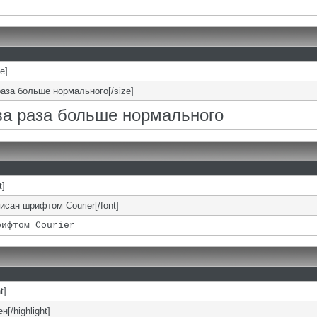
ze]
раза больше нормального[/size]
два раза больше нормального
t]
писан шрифтом Courier[/font]
рифтом Courier
t]
н[/highlight]