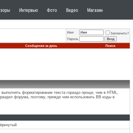
бзоры
Интервью
Фото
Видео
Магазин
Имя
Запомнить?
Пароль
Сообщения за день
Поиск
т выполнять форматирование текста гораздо проще, чем в HTML,
раздел форума, поэтому, прежде чем использовать BB коды в
чёркнутый