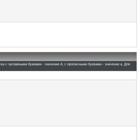
ска с заглавными буквами - значение A, с прописными буквами - значение а. Для