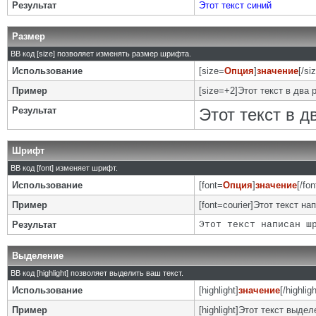
Результат
Этот текст синий
Размер
BB код [size] позволяет изменять размер шрифта.
Использование
[size=
Опция
]
значение
[/si
Пример
[size=+2]Этот текст в два 
Результат
Этот текст в 
Шрифт
BB код [font] изменяет шрифт.
Использование
[font=
Опция
]
значение
[/fon
Пример
[font=courier]Этот текст на
Результат
Этот текст написан ш
Выделение
BB код [highlight] позволяет выделить ваш текст.
Использование
[highlight]
значение
[/highligh
Пример
[highlight]Этот текст выделе