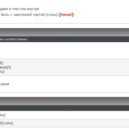
ами и текстом внутри.
быть с наклонной чертой (слеш) (
[/email]
)
тым соответственно.
b]
вом[/i]
/u]
сивом
lor]
[/color]