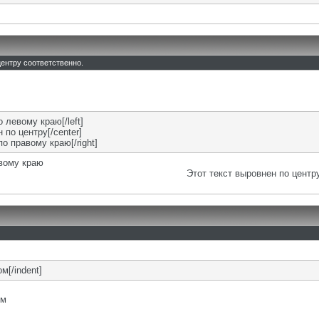
 центру соответственно.
о левому краю[/left]
 по центру[/center]
по правому краю[/right]
евому краю
Этот текст выровнен по центр
м[/indent]
ом