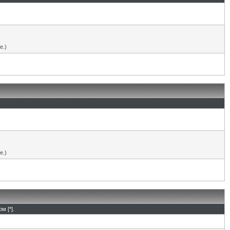
е.)
е.)
м [*].