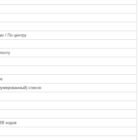
ю / По центру
почту
ие
нумерованный) список
BB кодов