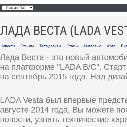
ЛАДА ВЕСТА (LADA VES
Новости
·
Отзывы
·
Тест-драйвы
·
Статьи
·
Интервью
·
Фото
·
Ви
Лада Веста - это новый автомо
на платформе "LADA B/C". Старт
на сентябрь 2015 года. Над диз
LADA Vesta был впервые предст
августе 2014 года, Вы можете п
новости, узнать технические ха