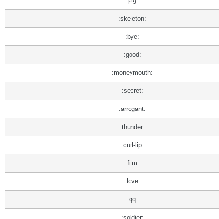
:pig:
:skeleton:
:bye:
:good:
:moneymouth:
:secret:
:arrogant:
:thunder:
:curl-lip:
:film:
:love:
:qq:
:soldier: