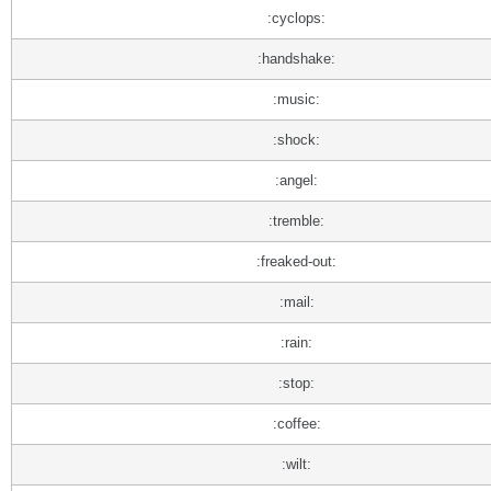
:cyclops:
:handshake:
:music:
:shock:
:angel:
:tremble:
:freaked-out:
:mail:
:rain:
:stop:
:coffee:
:wilt: