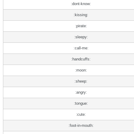
:dont-know:
:kissing:
:pirate:
:sleepy:
:call-me:
:handcuffs:
:moon:
:sheep:
:angry:
:tongue:
:cute:
:foot-in-mouth: