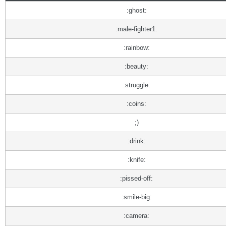
:ghost:
:male-fighter1:
:rainbow:
:beauty:
:struggle:
:coins:
;)
:drink:
:knife:
:pissed-off:
:smile-big:
:camera: