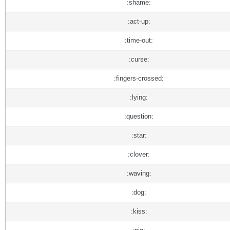
:shame:
:act-up:
:time-out:
:curse:
:fingers-crossed:
:lying:
:question:
:star:
:clover:
:waving:
:dog:
:kiss: