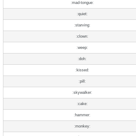
:mad-tongue:
:quiet:
:starving:
:clown:
:weep:
:doh:
:kissed:
:pill:
:skywalker:
:cake:
:hammer:
:monkey: