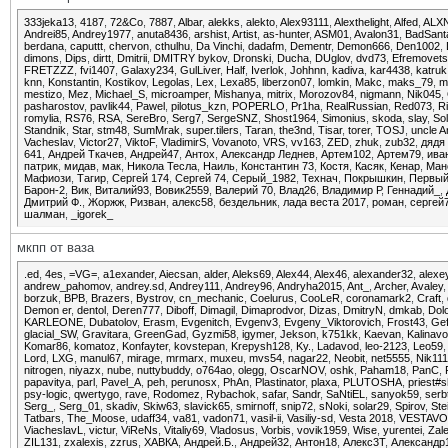
333jeka13
,
4187
,
72&Co
,
7887
,
Albar
,
alekks
,
alekto
,
Alex93111
,
Alexthelight
,
Alfed
,
ALX
Andrei85
,
Andrey1977
,
anuta8436
,
arshist
,
Artist
,
as-hunter
,
ASM01
,
Avalon31
,
BadSant
berdana
,
caputtt
,
chervon
,
cthulhu
,
Da Vinchi
,
dadafm
,
Dementr
,
Demon666
,
Den1002
,
dimons
,
Dips
,
dirtt
,
Dmitrii
,
DMITRY bykov
,
Dronski
,
Ducha
,
DUglov
,
dvd73
,
Efremovets
FRETZZZ
,
fvi1407
,
Galaxy234
,
GulLiver
,
Half
,
Iverlok
,
Johhnn
,
kadiva
,
kar4438
,
katruk
knn
,
Konstantin
,
Kostikov
,
Legolas
,
Lex
,
Lexa85
,
liberzon07
,
lomkin
,
Makc
,
maks_79
,
m
mestizo
,
Mez
,
Michael_S
,
microamper
,
Mishanya
,
mitrix
,
Morozov84
,
nigmann
,
Nik045
,
pasharostov
,
pavlik44
,
Pawel
,
pilotus_kzn
,
POPERLO
,
Pr1ha
,
RealRussian
,
Red073
,
R
romylia
,
RS76
,
RSA
,
SereBro
,
Serg7
,
SergeSNZ
,
Shost1964
,
Simonius
,
skoda
,
slay
,
Sol
Standnik
,
Star
,
stm48
,
SumMrak
,
super.tilers
,
Taran
,
the3nd
,
Tisar
,
torer
,
TOSJ
,
uncle 
Vacheslav
,
Victor27
,
ViktoF
,
VladimirS
,
Vovanoto
,
VRS
,
vv163
,
ZED
,
zhuk
,
zub32
,
дядя
641
,
Андрей Ткачев
,
Андрей47
,
Антох
,
Александр Леднев
,
Артем102
,
Артем79
,
ива
патрик
,
мидав
,
мак
,
Никола Тесла
,
Наиль
,
Константин 73
,
Костя
,
Касяк
,
Кенар
,
Ман
Мафиози
,
Тагир
,
Сергей 174
,
Сергей 74
,
Серый_1982
,
Технач
,
Покрышкин
,
Первый
Барон-2
,
Вик
,
Виталий93
,
Вовик2559
,
Валерий 70
,
Влад26
,
Владимир Р
,
Геннадий_
,
Дмитрий Ф.
,
Жоржж
,
Ризван
,
алекс58
,
бездельник
,
лада веста 2017
,
роман
,
сергей
шалман
,
_igorek_
мкпп от ваза
.ed
,
4es
,
=VG=
,
a1exander
,
Aiecsan
,
alder
,
Aleks69
,
Alex44
,
Alex46
,
alexander32
,
alexe
andrew_pahomov
,
andrey.sd
,
Andrey111
,
Andrey96
,
Andryha2015
,
Ant_
,
Archer
,
Avaley
borzuk
,
BPB
,
Brazers
,
Bystrov
,
cn_mechanic
,
Coelurus
,
CooLeR
,
coronamark2
,
Craft
,
Demon er
,
dentol
,
Deren777
,
Diboff
,
Dimagil
,
Dimaprodvor
,
Dizas
,
DmitryN
,
dmkab
,
Dol
KARLEONE
,
Dubatolov
,
Erasm
,
Evgenitch
,
Evgenv3
,
Evgeny_Viktorovich
,
Frost43
,
Gef
glacial_SW
,
Gravitara
,
GrееnGad
,
Gyzmi58
,
igymer
,
Jekson
,
k751kk
,
Kaevan
,
Kalinav
Komar86
,
komatoz
,
Konfayter
,
kovstepan
,
Krepysh128
,
Ky.
,
Ladavod
,
leo-2123
,
Leo59
Lord
,
LXG
,
manul67
,
mirage
,
mrmarx
,
muxeu
,
mvs54
,
nagar22
,
Neobit
,
net5555
,
Nik11
nitrogen
,
niyazx
,
nube
,
nuttybuddy
,
o764ao
,
olegg
,
OscarNOV
,
oshk
,
Paham18
,
PanC
,
papavitya
,
parl
,
Pavel_A
,
peh
,
perunosx
,
PhAn
,
Plastinator
,
plaxa
,
PLUTOSHA
,
priest#
psy-logic
,
qwertygo
,
rave
,
Rodomez
,
Rybachok
,
safar
,
Sandr
,
SaNtiEL
,
sanyok59
,
serb
Serg_
,
Serg_01
,
skadiv
,
Skiw63
,
slavick65
,
smirnoff
,
snip72
,
sNoki
,
solar29
,
Spirov
,
Ste
Tatbars
,
The_Moose
,
udaff34
,
va81
,
vadon71
,
vasil-ii
,
Vasiliy-sd
,
Vesta 2018
,
VESTAVO
ViacheslavL
,
victur
,
ViReNs
,
Vitaliy69
,
Vladosus
,
Vorbis
,
vovik1959
,
Wise
,
yurentei
,
Zal
ZIL131
,
zxalexis
,
zzrus
,
ХАВКА
,
Андрей.Б.
,
Андрей32
,
Антон18
,
Алекс3Т
,
Александр