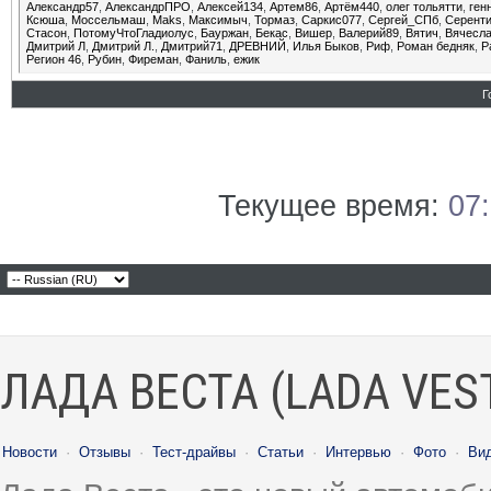
Александр57
,
АлександрПРО
,
Алексей134
,
Артем86
,
Артём440
,
олег тольятти
,
ген
Ксюша
,
Моссельмаш
,
Маks
,
Максимыч
,
Тормаз
,
Саркис077
,
Сергей_СПб
,
Серент
Стасон
,
ПотомуЧтоГладиолус
,
Бауржан
,
Бекас
,
Вишер
,
Валерий89
,
Вятич
,
Вячесл
Дмитрий Л
,
Дмитрий Л.
,
Дмитрий71
,
ДРЕВНИЙ
,
Илья Быков
,
Риф
,
Роман бедняк
,
Р
Регион 46
,
Рубин
,
Фиреман
,
Фаниль
,
ежик
Г
Текущее время:
07
ЛАДА ВЕСТА (LADA VES
Новости
·
Отзывы
·
Тест-драйвы
·
Статьи
·
Интервью
·
Фото
·
Ви