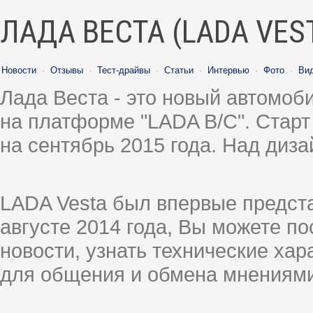
ЛАДА ВЕСТА (LADA VES
Новости
·
Отзывы
·
Тест-драйвы
·
Статьи
·
Интервью
·
Фото
·
Ви
Лада Веста - это новый автомо
на платформе "LADA B/C". Старт
на сентябрь 2015 года. Над диз
LADA Vesta был впервые предст
августе 2014 года, Вы можете п
новости, узнать технические ха
для общения и обмена мнениями