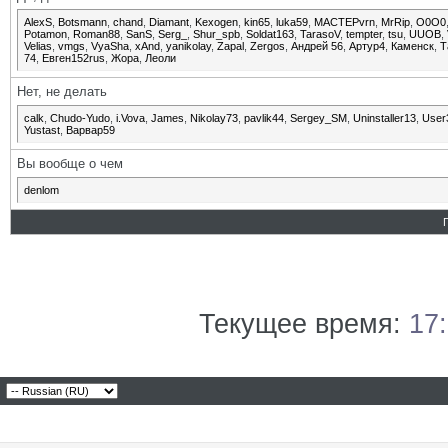
AlexS
,
Botsmann
,
chand
,
Diamant
,
Kexogen
,
kin65
,
luka59
,
MACTEPvrn
,
MrRip
,
O0O0
Potamon
,
Roman88
,
SanS
,
Serg_
,
Shur_spb
,
Soldat163
,
TarasoV
,
tempter
,
tsu
,
UUOB
,
Velias
,
vmgs
,
VyaSha
,
xAnd
,
yanikolay
,
Zapal
,
Zergos
,
Андрей 56
,
Артур4
,
Каменск
,
Т
74
,
Евген152rus
,
Жора
,
Леоли
Нет, не делать
calk
,
Chudo-Yudo
,
i.Vova
,
James
,
Nikolay73
,
pavlik44
,
Sergey_SM
,
Uninstaller13
,
User
Yustast
,
Варвар59
Вы вообще о чем
denlom
Текущее время:
17