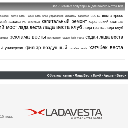
Это 70 самых популярных для поиска меток тем
веста
веста кросс
лькович
бипэк авто - азия авто
блок управления климатом
вариатор
капитальный ремонт
ский
зажигание
карельский окатыш
интервью
ий мост
лада веста клуб
лада веста
лада гранта
лада клуб
реклама весты
седан лада веста
арядка
росгвардия
седан lada vesta
хэтчбек веста
ты
фильтр воздушный
универсал
хэтчбек vesta
Обратная связь
-
Лада Веста Клуб
-
Архив
-
Вверх
15 года.