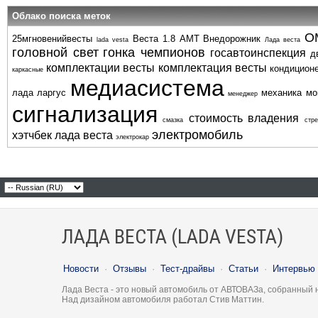
Облако поиска меток
О
25мгновенийвесты
Веста 1.8 АМТ
Внедорожник
lada vesta
Лада веста
головной свет
гонка чемпионов
госавтоинспекция
д
комплектации весты
комплектация весты
кондицион
каркасные
медиасистема
лада ларгус
механика
мо
менеджер
сигнализация
стоимость владения
смазка
стре
электромобиль
хэтчбек лада веста
электрокар
ЛАДА ВЕСТА (LADA VESTA)
Новости
·
Отзывы
·
Тест-драйвы
·
Статьи
·
Интервью
Лада Веста - это новый автомобиль от АВТОВАЗа, собранный 
Над дизайном автомобиля работал Стив Маттин.