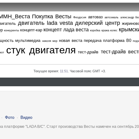
ММН_Веста
Покупка Весты
автоваз
Феодосия
автоэмаль
александр бе
двигатель lada vesta
дилерский центр
вигатель
жиринов
крымск
концепт лада веста
ер
концепт-кар
конкуренты
коробка
кража колес
щность
мультимедиа
новая веста
передача
платформа В0
николя мор
подз
стук двигателя
тест-драйв вес
тест-драйв
кот
Текущее время:
11:51
. Часовой пояс GMT +3.
·
Фото
·
Видео
на платформе "LADA B/C". Старт производства Весты намечен на сентябрь 20