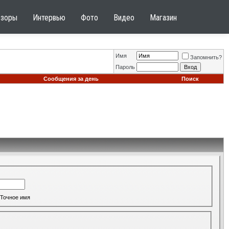
бзоры
Интервью
Фото
Видео
Магазин
Имя
Запомнить?
Пароль
Сообщения за день
Поиск
Точное имя