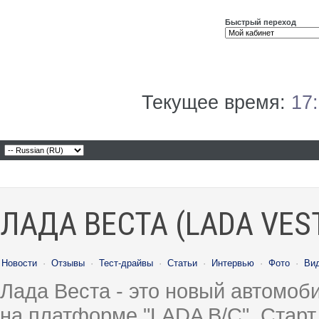
Быстрый переход
Текущее время:
17
ЛАДА ВЕСТА (LADA VES
Новости
·
Отзывы
·
Тест-драйвы
·
Статьи
·
Интервью
·
Фото
·
Ви
Лада Веста - это новый автомо
на платформе "LADA B/C". Старт