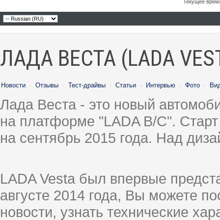
Текущее врем
ЛАДА ВЕСТА (LADA VES
Новости
·
Отзывы
·
Тест-драйвы
·
Статьи
·
Интервью
·
Фото
·
Ви
Лада Веста - это новый автомо
на платформе "LADA B/C". Старт
на сентябрь 2015 года. Над диз
LADA Vesta был впервые предст
августе 2014 года, Вы можете п
новости, узнать технические ха