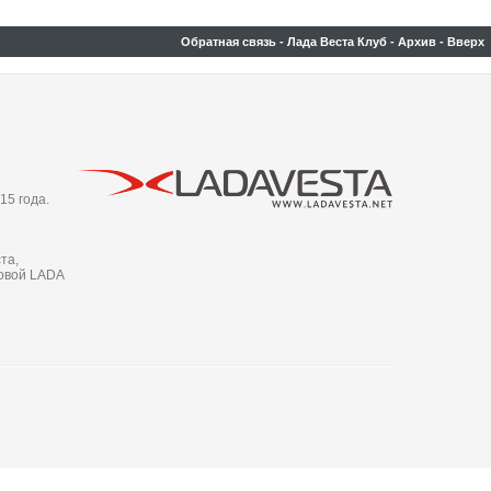
Обратная связь
-
Лада Веста Клуб
-
Архив
-
Вверх
15 года.
та,
новой LADA