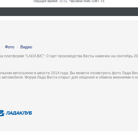
Текущее время:
15:51
. Часовой пояс GMT +3.
·
Фото
·
Видео
на платформе "LADA B/C". Старт производства Весты намечен на сентябрь 20
льном автосалоне в августе 2014 года, Вы можете посмотреть фото Лада Вес
ки автомобиля. Форум Лада Веста открыт для общения и обмена мнениями о 