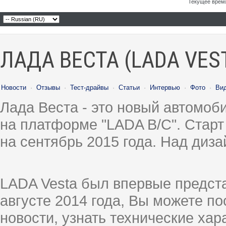
Текущее врем
ЛАДА ВЕСТА (LADA VES
Новости
·
Отзывы
·
Тест-драйвы
·
Статьи
·
Интервью
·
Фото
·
Ви
Лада Веста - это новый автомо
на платформе "LADA B/C". Старт
на сентябрь 2015 года. Над диз
LADA Vesta был впервые предст
августе 2014 года, Вы можете п
новости, узнать технические ха