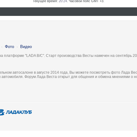
Текущее время:
20:24
. Часовой пояс GMT +3.
·
Фото
·
Видео
на платформе "LADA B/C". Старт производства Весты намечен на сентябрь 20
льном автосалоне в августе 2014 года, Вы можете посмотреть фото Лада Вес
ки автомобиля. Форум Лада Веста открыт для общения и обмена мнениями о 