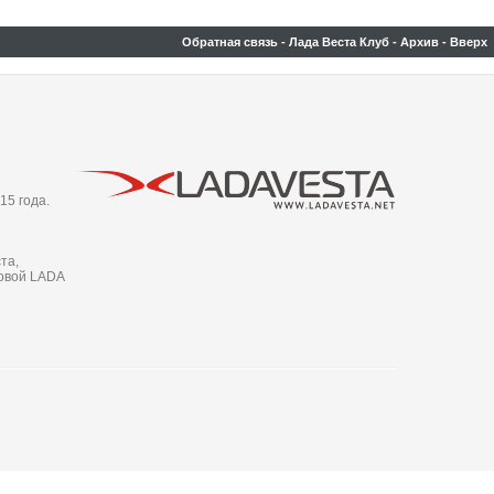
Обратная связь
-
Лада Веста Клуб
-
Архив
-
Вверх
15 года.
та,
новой LADA