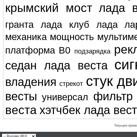
крымский мост
лада в
гранта
лада клуб
лада ла
механика
мощность
мультим
рек
платформа В0
подзарядка
сиг
седан лада веста
стук дв
владения
стрекот
весты
фильтр
универсал
веста
хэтчбек лада вес
Текущее врем