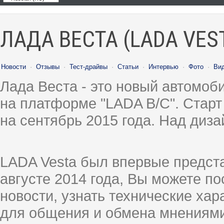
ЛАДА ВЕСТА (LADA VES
Новости
·
Отзывы
·
Тест-драйвы
·
Статьи
·
Интервью
·
Фото
·
Ви
Лада Веста - это новый автомо
на платформе "LADA B/C". Старт
на сентябрь 2015 года. Над диз
LADA Vesta был впервые предст
августе 2014 года, Вы можете п
новости, узнать технические ха
для общения и обмена мнениями