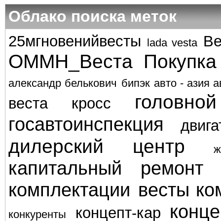
Облако поиска меток
25мгновенийвесты
Ве
lada vesta
ОММН_Веста
Покупка
александр белькович
бипэк авто - азия а
головно
веста кросс
госавтоинспекция
двига
дилерский центр
ж
капитальный ремонт
комплектации весты
ко
конце
концепт-кар
конкуренты