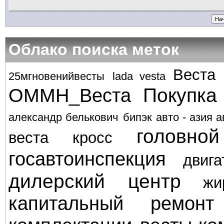
Облако поиска меток
Веста
25мгновенийвесты
lada vesta
Покупка
ОММН_Веста
александр белькович
бипэк авто - азия а
головно
веста кросс
госавтоинспекция
двига
дилерский центр
жи
капитальный ремонт