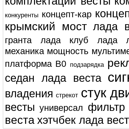
комплектации весты
ко
концеп
концепт-кар
конкуренты
крымский мост
лада в
гранта
лада клуб
лада л
механика
мощность
мультим
рек
платформа В0
подзарядка
сиг
седан лада веста
стук дв
владения
стрекот
весты
фильтр
универсал
веста
хэтчбек лада вес