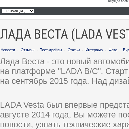
Текущее врем
ЛАДА ВЕСТА (LADA VES
Новости
·
Отзывы
·
Тест-драйвы
·
Статьи
·
Интервью
·
Фото
·
Ви
Лада Веста - это новый автомо
на платформе "LADA B/C". Старт
на сентябрь 2015 года. Над диз
LADA Vesta был впервые предст
августе 2014 года, Вы можете п
новости, узнать технические ха