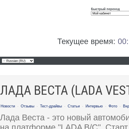
Быстрый переход
Текущее время:
00
ЛАДА ВЕСТА (LADA VES
Новости
·
Отзывы
·
Тест-драйвы
·
Статьи
·
Интервью
·
Фото
·
Ви
Лада Веста - это новый автомо
на платформе "LADA B/C". Старт