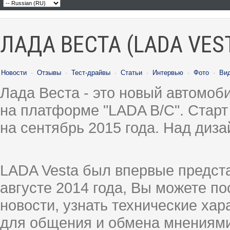
ЛАДА ВЕСТА (LADA VES
Новости
·
Отзывы
·
Тест-драйвы
·
Статьи
·
Интервью
·
Фото
·
Ви
Лада Веста - это новый автомо
на платформе "LADA B/C". Старт
на сентябрь 2015 года. Над диз
LADA Vesta был впервые предст
августе 2014 года, Вы можете п
новости, узнать технические ха
для общения и обмена мнениями