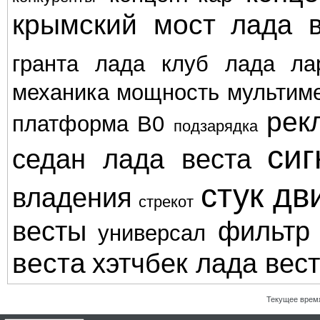
крымский мост
лада в
гранта
лада клуб
лада ла
механика
мощность
мультим
рек
платформа В0
подзарядка
сиг
седан лада веста
стук дв
владения
стрекот
весты
фильтр
универсал
веста
хэтчбек лада вес
Текущее врем