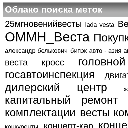
Облако поиска меток
25мгновенийвесты
Ве
lada vesta
ОММН_Веста
Покуп
александр белькович
бипэк авто - азия а
головно
веста кросс
госавтоинспекция
двига
дилерский центр
ж
капитальный ремонт
комплектации весты
ко
конце
концепт-кар
конкуренты