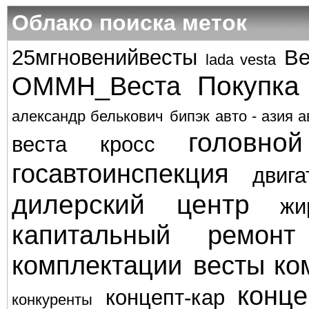
Облако поиска меток
25мгновенийвесты
Ве
lada vesta
Покупка
ОММН_Веста
александр белькович
бипэк авто - азия а
головно
веста кросс
госавтоинспекция
двига
дилерский центр
жи
капитальный ремонт
комплектации весты
ко
конце
концепт-кар
конкуренты