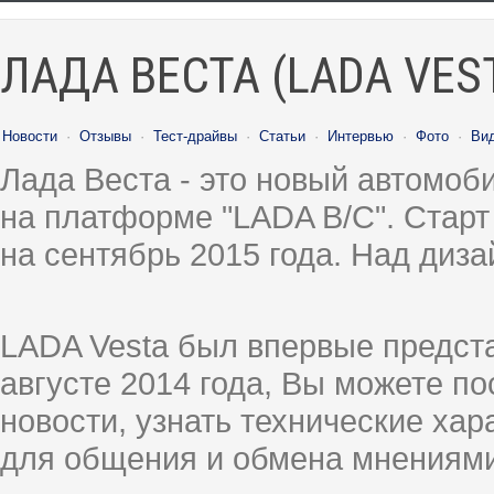
ЛАДА ВЕСТА (LADA VES
Новости
·
Отзывы
·
Тест-драйвы
·
Статьи
·
Интервью
·
Фото
·
Ви
Лада Веста - это новый автомо
на платформе "LADA B/C". Старт
на сентябрь 2015 года. Над диз
LADA Vesta был впервые предст
августе 2014 года, Вы можете п
новости, узнать технические ха
для общения и обмена мнениями