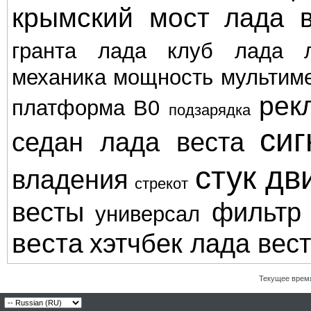
крымский мост
лада в
гранта
лада клуб
лада л
механика
мощность
мультим
рек
платформа В0
подзарядка
сиг
седан лада веста
стук дв
владения
стрекот
весты
фильтр
универсал
веста
хэтчбек лада вес
Текущее врем