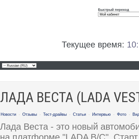
Быстрый переход
Текущее время:
10
ЛАДА ВЕСТА (LADA VES
Новости
·
Отзывы
·
Тест-драйвы
·
Статьи
·
Интервью
·
Фото
·
Ви
Лада Веста - это новый автомо
на платформе "LADA B/C". Старт