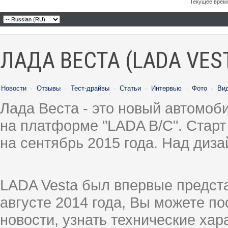
Текущее врем
ЛАДА ВЕСТА (LADA VES
Новости
·
Отзывы
·
Тест-драйвы
·
Статьи
·
Интервью
·
Фото
·
Ви
Лада Веста - это новый автомо
на платформе "LADA B/C". Старт
на сентябрь 2015 года. Над диз
LADA Vesta был впервые предст
августе 2014 года, Вы можете п
новости, узнать технические ха