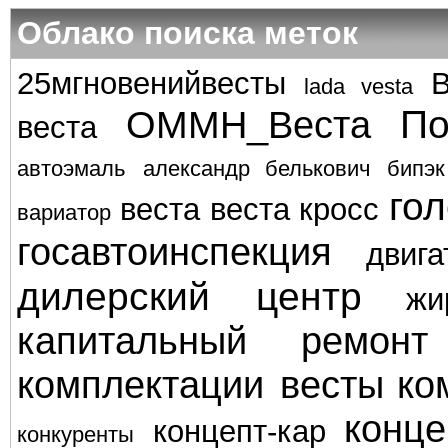
Облако поиска меток
25мгновенийвесты
lada vesta
По
ОММН_Веста
веста
автоэмаль
александр белькович
бипэк
го
веста
веста кросс
вариатор
госавтоинспекция
двига
дилерский центр
жи
капитальный ремонт
комплектации весты
ко
конце
концепт-кар
конкуренты