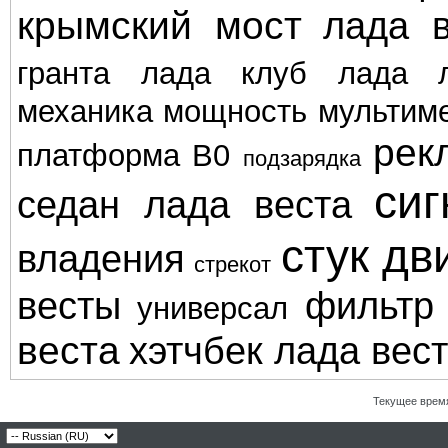
крымский мост
лада в
гранта
лада клуб
лада л
механика
мощность
мультим
рек
платформа В0
подзарядка
сиг
седан лада веста
стук дв
владения
стрекот
весты
фильтр
универсал
веста
хэтчбек лада вес
Текущее врем