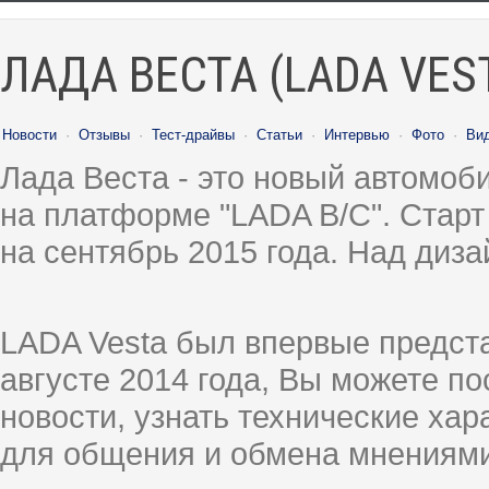
ЛАДА ВЕСТА (LADA VES
Новости
·
Отзывы
·
Тест-драйвы
·
Статьи
·
Интервью
·
Фото
·
Ви
Лада Веста - это новый автомо
на платформе "LADA B/C". Старт
на сентябрь 2015 года. Над диз
LADA Vesta был впервые предст
августе 2014 года, Вы можете п
новости, узнать технические ха
для общения и обмена мнениями